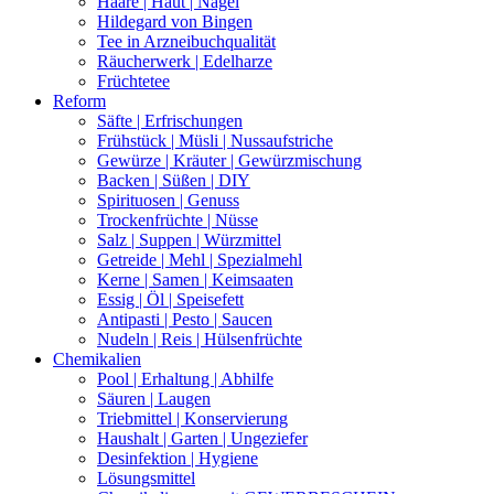
Haare | Haut | Nägel
Hildegard von Bingen
Tee in Arzneibuchqualität
Räucherwerk | Edelharze
Früchtetee
Reform
Säfte | Erfrischungen
Frühstück | Müsli | Nussaufstriche
Gewürze | Kräuter | Gewürzmischung
Backen | Süßen | DIY
Spirituosen | Genuss
Trockenfrüchte | Nüsse
Salz | Suppen | Würzmittel
Getreide | Mehl | Spezialmehl
Kerne | Samen | Keimsaaten
Essig | Öl | Speisefett
Antipasti | Pesto | Saucen
Nudeln | Reis | Hülsenfrüchte
Chemikalien
Pool | Erhaltung | Abhilfe
Säuren | Laugen
Triebmittel | Konservierung
Haushalt | Garten | Ungeziefer
Desinfektion | Hygiene
Lösungsmittel