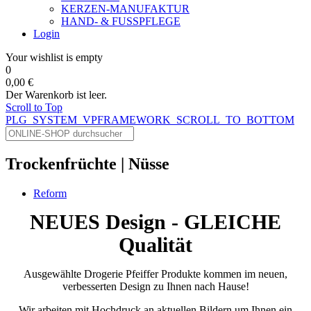
KERZEN-MANUFAKTUR
HAND- & FUSSPFLEGE
Login
Your wishlist is empty
0
0,00 €
Der Warenkorb ist leer.
Scroll to Top
PLG_SYSTEM_VPFRAMEWORK_SCROLL_TO_BOTTOM
Trockenfrüchte | Nüsse
Reform
NEUES Design - GLEICHE
Qualität
Ausgewählte Drogerie Pfeiffer Produkte kommen im neuen,
verbesserten Design zu Ihnen nach Hause!
Wir arbeiten mit Hochdruck an aktuellen Bildern um Ihnen ein