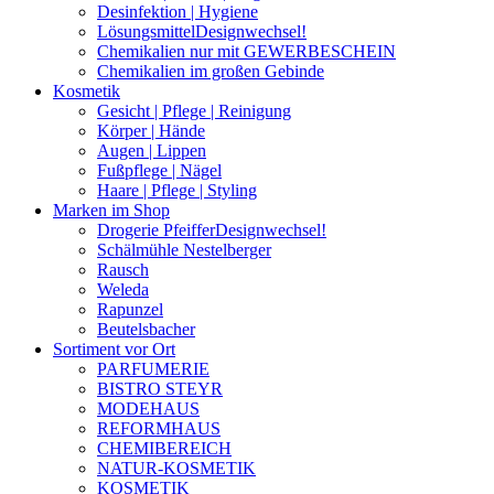
Desinfektion | Hygiene
Lösungsmittel
Designwechsel!
Chemikalien nur mit GEWERBESCHEIN
Chemikalien im großen Gebinde
Kosmetik
Gesicht | Pflege | Reinigung
Körper | Hände
Augen | Lippen
Fußpflege | Nägel
Haare | Pflege | Styling
Marken im Shop
Drogerie Pfeiffer
Designwechsel!
Schälmühle Nestelberger
Rausch
Weleda
Rapunzel
Beutelsbacher
Sortiment vor Ort
PARFUMERIE
BISTRO STEYR
MODEHAUS
REFORMHAUS
CHEMIBEREICH
NATUR-KOSMETIK
KOSMETIK