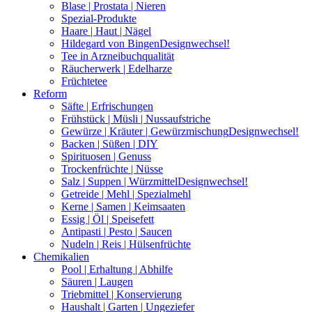
Blase | Prostata | Nieren
Spezial-Produkte
Haare | Haut | Nägel
Hildegard von Bingen
Designwechsel!
Tee in Arzneibuchqualität
Räucherwerk | Edelharze
Früchtetee
Reform
Säfte | Erfrischungen
Frühstück | Müsli | Nussaufstriche
Gewürze | Kräuter | Gewürzmischung
Designwechsel!
Backen | Süßen | DIY
Spirituosen | Genuss
Trockenfrüchte | Nüsse
Salz | Suppen | Würzmittel
Designwechsel!
Getreide | Mehl | Spezialmehl
Kerne | Samen | Keimsaaten
Essig | Öl | Speisefett
Antipasti | Pesto | Saucen
Nudeln | Reis | Hülsenfrüchte
Chemikalien
Pool | Erhaltung | Abhilfe
Säuren | Laugen
Triebmittel | Konservierung
Haushalt | Garten | Ungeziefer