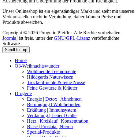
Auslieferung um Überprüfung der Produkte auf Richtigkeit.
Unser Onlineshop ist ein eigenständiger Markt und steht mit unseren
Verkaufsstellen nicht in Verbindung, daher können Preise und
Produkte abweichen.
Copyright © 2026 Drogerie Pfeiffer. Alle Rechte vorbehalten.
Joomla!
ist freie, unter der
GNU/GPL-Lizenz
veröffentlichte
Software.
Scroll to Top
Home
Ö3-Weihnachtswunder
Wohltuende Teemomente
Hildegards Naturwissen
Trockenfrüchte & feine Nüsse
Feine Gewürze & Kräuter
Drogerie
Energie | Detox | Abnehmen
Beruhigung | Wohlbefinden
Erkältung | Immunsystem
Verdauung | Leber | Galle
Herz | Kreislauf | Konzentration
Blase | Prostata | Nieren
Spezial-Produkte