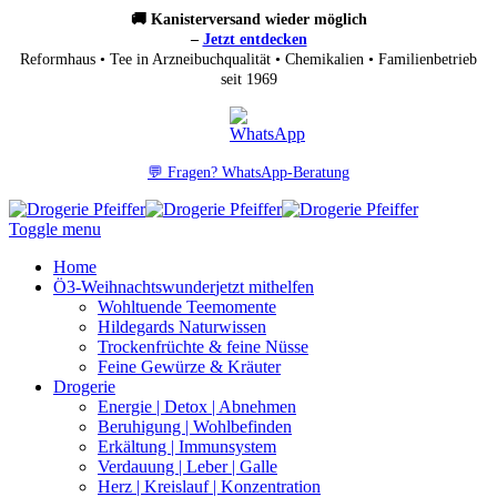
🚚 Kanisterversand wieder möglich
–
Jetzt entdecken
Reformhaus • Tee in Arzneibuchqualität • Chemikalien • Familienbetrieb
seit 1969
💬 Fragen? WhatsApp-Beratung
Toggle menu
Home
Ö3-Weihnachtswunder
jetzt mithelfen
Wohltuende Teemomente
Hildegards Naturwissen
Trockenfrüchte & feine Nüsse
Feine Gewürze & Kräuter
Drogerie
Energie | Detox | Abnehmen
Beruhigung | Wohlbefinden
Erkältung | Immunsystem
Verdauung | Leber | Galle
Herz | Kreislauf | Konzentration