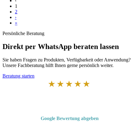
‹
1
2
›
»
Persönliche Beratung
Direkt per WhatsApp beraten lassen
Sie haben Fragen zu Produkten, Verfügbarkeit oder Anwendung?
Unsere Fachberatung hilft Ihnen gerne persönlich weiter.
Beratung starten
★★★★★
Von Kunden empfohlen
4,7 von 5 Sternen bei Google
Google Bewertung abgeben
Über 50 Jahre Erfahrung – bewertet von unseren Kunden auf Google.