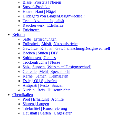
Blase | Prostata | Nieren
Spezial-Produkte
Haare | Haut | Nägel
Hildegard von Bingen
Designwechsel!
Tee in Arzneibuchqualität
Räucherwerk | Edelharze
Früchtetee
Reform
Säfte | Erfrischungen
Frühstück | Müsli | Nussaufstriche
Gewürze | Kräuter | Gewürzmischung
Designwechsel!
Backen | Süßen | DIY
Spirituosen | Genuss
Trockenfrüchte | Nüsse
Salz | Suppen | Würzmittel
Designwechsel!
Getreide | Mehl | Spezialmehl
Kerne | Samen | Keimsaaten
Essig | Öl | Speisefett
Antipasti | Pesto | Saucen
Nudeln | Reis | Hülsenfrüchte
Chemikalien
Pool | Erhaltung | Abhilfe
Säuren | Laugen
Triebmittel | Konservierung
Haushalt | Garten | Ungeziefer