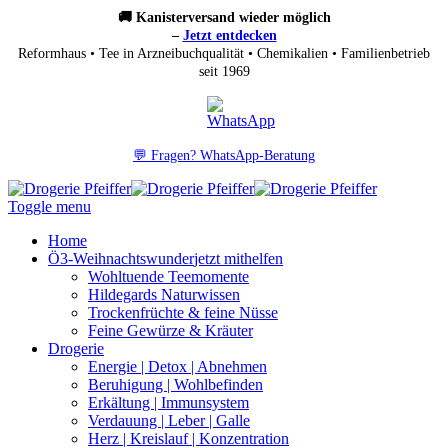
🚚 Kanisterversand wieder möglich
–
Jetzt entdecken
Reformhaus • Tee in Arzneibuchqualität • Chemikalien • Familienbetrieb
seit 1969
💬 Fragen? WhatsApp-Beratung
Toggle menu
Home
Ö3-Weihnachtswunder
jetzt mithelfen
Wohltuende Teemomente
Hildegards Naturwissen
Trockenfrüchte & feine Nüsse
Feine Gewürze & Kräuter
Drogerie
Energie | Detox | Abnehmen
Beruhigung | Wohlbefinden
Erkältung | Immunsystem
Verdauung | Leber | Galle
Herz | Kreislauf | Konzentration