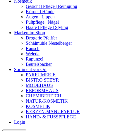
Kosmetik
Gesicht | Pflege | Reinigung
Körper | Hände
Augen | Lippen
Fußpflege | Nägel
Haare | Pflege | Styling
Marken im Shop
Drogerie Pfeiffer
Schälmühle Nestelberger
Rausch
Weleda
Rapunzel
Beutelsbacher
Sortiment vor Ort
PARFUMERIE
BISTRO STEYR
MODEHAUS
REFORMHAUS
CHEMIBEREICH
NATUR-KOSMETIK
KOSMETIK
KERZEN-MANUFAKTUR
HAND- & FUSSPFLEGE
Login