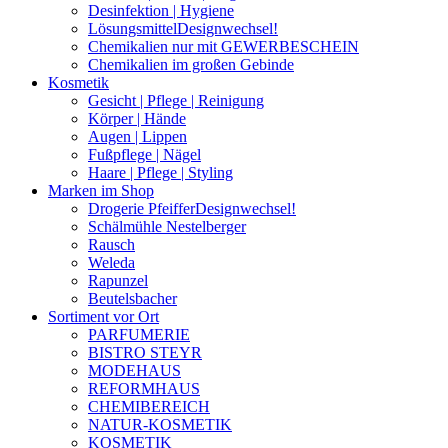
Desinfektion | Hygiene
Lösungsmittel
Designwechsel!
Chemikalien nur mit GEWERBESCHEIN
Chemikalien im großen Gebinde
Kosmetik
Gesicht | Pflege | Reinigung
Körper | Hände
Augen | Lippen
Fußpflege | Nägel
Haare | Pflege | Styling
Marken im Shop
Drogerie Pfeiffer
Designwechsel!
Schälmühle Nestelberger
Rausch
Weleda
Rapunzel
Beutelsbacher
Sortiment vor Ort
PARFUMERIE
BISTRO STEYR
MODEHAUS
REFORMHAUS
CHEMIBEREICH
NATUR-KOSMETIK
KOSMETIK