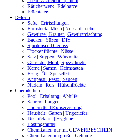
Tee in Arzneibuchqualität
Räucherwerk | Edelharze
Früchtetee
Reform
Säfte | Erfrischungen
Frühstück | Müsli | Nussaufstriche
Gewürze | Kräuter | Gewürzmischung
Backen | Süßen | DIY
Spirituosen | Genuss
Trockenfrüchte | Nüsse
Salz | Suppen | Würzmittel
Getreide | Mehl | Spezialmehl
Kerne | Samen | Keimsaaten
Essig | Öl | Speisefett
Antipasti | Pesto | Saucen
Nudeln | Reis | Hülsenfrüchte
Chemikalien
Pool | Erhaltung | Abhilfe
Säuren | Laugen
Triebmittel | Konservierung
Haushalt | Garten | Ungeziefer
Desinfektion | Hygiene
Lösungsmittel
Chemikalien nur mit GEWERBESCHEIN
Chemikalien im großen Gebinde