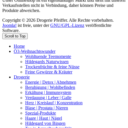
Unser Onlineshop ist ein eigenständiger Markt und steht mit unseren
Verkaufsstellen nicht in Verbindung, daher können Preise und
Produkte abweichen.
Copyright © 2026 Drogerie Pfeiffer. Alle Rechte vorbehalten.
Joomla!
ist freie, unter der
GNU/GPL-Lizenz
veröffentlichte
Software.
Scroll to Top
Home
Ö3-Weihnachtswunder
Wohltuende Teemomente
Hildegards Naturwissen
Trockenfrüchte & feine Nüsse
Feine Gewürze & Kräuter
Drogerie
Energie | Detox | Abnehmen
Beruhigung | Wohlbefinden
Erkältung | Immunsystem
Verdauung | Leber | Galle
Herz | Kreislauf | Konzentration
Blase | Prostata | Nieren
Spezial-Produkte
Haare | Haut | Nägel
Hildegard von Bingen