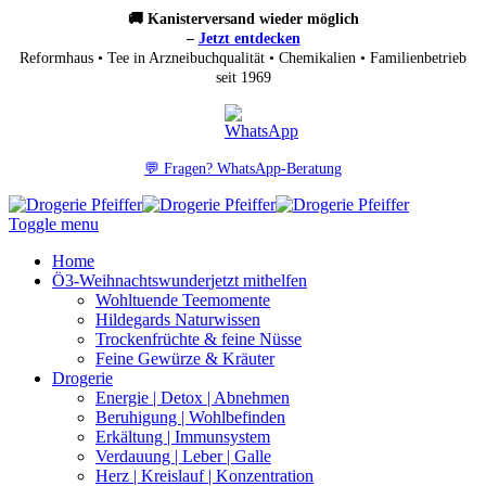
🚚 Kanisterversand wieder möglich
–
Jetzt entdecken
Reformhaus • Tee in Arzneibuchqualität • Chemikalien • Familienbetrieb
seit 1969
💬 Fragen? WhatsApp-Beratung
Toggle menu
Home
Ö3-Weihnachtswunder
jetzt mithelfen
Wohltuende Teemomente
Hildegards Naturwissen
Trockenfrüchte & feine Nüsse
Feine Gewürze & Kräuter
Drogerie
Energie | Detox | Abnehmen
Beruhigung | Wohlbefinden
Erkältung | Immunsystem
Verdauung | Leber | Galle
Herz | Kreislauf | Konzentration