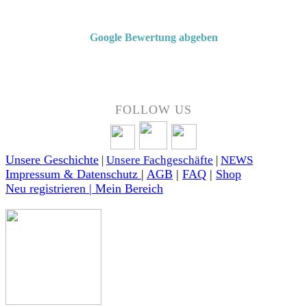
4,7 von 5 Sternen bei Google
Google Bewertung abgeben
Über 50 Jahre Erfahrung – bewertet von unseren Kunden auf Google.
FOLLOW US
Unsere Geschichte
|
Unsere Fachgeschäfte
|
NEWS
Impressum & Datenschutz
|
AGB
|
FAQ
|
Shop
Neu registrieren | Mein Bereich