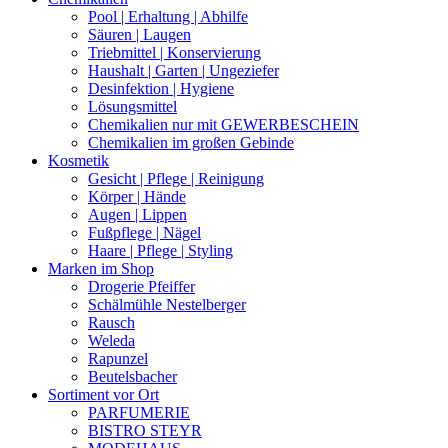
Pool | Erhaltung | Abhilfe
Säuren | Laugen
Triebmittel | Konservierung
Haushalt | Garten | Ungeziefer
Desinfektion | Hygiene
Lösungsmittel
Chemikalien nur mit GEWERBESCHEIN
Chemikalien im großen Gebinde
Kosmetik
Gesicht | Pflege | Reinigung
Körper | Hände
Augen | Lippen
Fußpflege | Nägel
Haare | Pflege | Styling
Marken im Shop
Drogerie Pfeiffer
Schälmühle Nestelberger
Rausch
Weleda
Rapunzel
Beutelsbacher
Sortiment vor Ort
PARFUMERIE
BISTRO STEYR