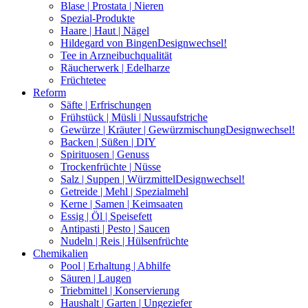
Blase | Prostata | Nieren
Spezial-Produkte
Haare | Haut | Nägel
Hildegard von Bingen
Designwechsel!
Tee in Arzneibuchqualität
Räucherwerk | Edelharze
Früchtetee
Reform
Säfte | Erfrischungen
Frühstück | Müsli | Nussaufstriche
Gewürze | Kräuter | Gewürzmischung
Designwechsel!
Backen | Süßen | DIY
Spirituosen | Genuss
Trockenfrüchte | Nüsse
Salz | Suppen | Würzmittel
Designwechsel!
Getreide | Mehl | Spezialmehl
Kerne | Samen | Keimsaaten
Essig | Öl | Speisefett
Antipasti | Pesto | Saucen
Nudeln | Reis | Hülsenfrüchte
Chemikalien
Pool | Erhaltung | Abhilfe
Säuren | Laugen
Triebmittel | Konservierung
Haushalt | Garten | Ungeziefer