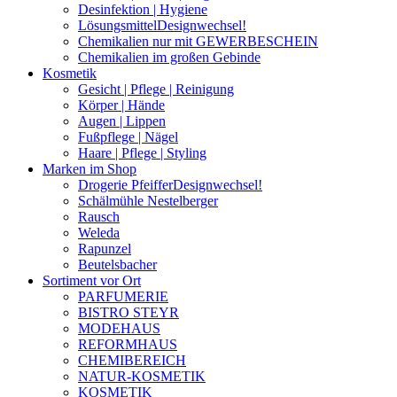
Desinfektion | Hygiene
Lösungsmittel
Designwechsel!
Chemikalien nur mit GEWERBESCHEIN
Chemikalien im großen Gebinde
Kosmetik
Gesicht | Pflege | Reinigung
Körper | Hände
Augen | Lippen
Fußpflege | Nägel
Haare | Pflege | Styling
Marken im Shop
Drogerie Pfeiffer
Designwechsel!
Schälmühle Nestelberger
Rausch
Weleda
Rapunzel
Beutelsbacher
Sortiment vor Ort
PARFUMERIE
BISTRO STEYR
MODEHAUS
REFORMHAUS
CHEMIBEREICH
NATUR-KOSMETIK
KOSMETIK