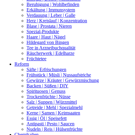
Beruhigung | Wohlbefinden
Erkältung | Immunsystem
Verdauung | Leber | Galle
Herz | Kreislauf | Konzentration
Blase | Prostata | Nieren
Spezial-Produkte
Haare | Haut | Nägel
Hildegard von Bingen
Tee in Arzneibuchqualität
Räucherwerk | Edelharze
Früchtetee
Reform
Säfte | Erfrischungen
Frühstück | Müsli | Nussaufstriche
Gewürze | Kräuter | Gewürzmischung
Backen | Süßen | DIY
Spirituosen | Genuss
Trockenfrüchte | Nüsse
Salz | Suppen | Würzmittel
Getreide | Mehl | Spezialmehl
Kerne | Samen | Keimsaaten
Essig | Öl | Speisefett
Antipasti | Pesto | Saucen
Nudeln | Reis | Hülsenfrüchte
Chemikalien