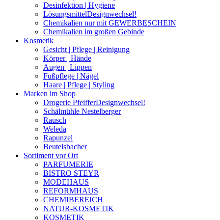
Desinfektion | Hygiene
Lösungsmittel
Designwechsel!
Chemikalien nur mit GEWERBESCHEIN
Chemikalien im großen Gebinde
Kosmetik
Gesicht | Pflege | Reinigung
Körper | Hände
Augen | Lippen
Fußpflege | Nägel
Haare | Pflege | Styling
Marken im Shop
Drogerie Pfeiffer
Designwechsel!
Schälmühle Nestelberger
Rausch
Weleda
Rapunzel
Beutelsbacher
Sortiment vor Ort
PARFUMERIE
BISTRO STEYR
MODEHAUS
REFORMHAUS
CHEMIBEREICH
NATUR-KOSMETIK
KOSMETIK