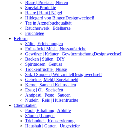
Blase | Prostata | Nieren
Spezial-Produkte
Haare | Haut | Nägel
Hildegard von Bingen
Designwechsel!
Tee in Arzneibuchqualität
Räucherwerk | Edelharze
Früchtetee
Reform
Säfte | Erfrischungen
Frühstück | Müsli | Nussaufstriche
Gewürze | Kräuter | Gewürzmischung
Designwechsel!
Backen | Süßen | DIY
Spirituosen | Genuss
Trockenfrüchte | Nüsse
Salz | Suppen | Würzmittel
Designwechsel!
Getreide | Mehl | Spezialmehl
Kerne | Samen | Keimsaaten
Essig | Öl | Speisefett
Antipasti | Pesto | Saucen
Nudeln | Reis | Hülsenfrüchte
Chemikalien
Pool | Erhaltung | Abhilfe
Säuren | Laugen
Triebmittel | Konservierung
Haushalt | Garten | Ungeziefer