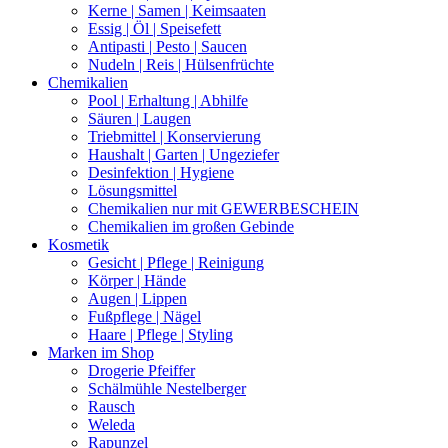
Kerne | Samen | Keimsaaten
Essig | Öl | Speisefett
Antipasti | Pesto | Saucen
Nudeln | Reis | Hülsenfrüchte
Chemikalien
Pool | Erhaltung | Abhilfe
Säuren | Laugen
Triebmittel | Konservierung
Haushalt | Garten | Ungeziefer
Desinfektion | Hygiene
Lösungsmittel
Chemikalien nur mit GEWERBESCHEIN
Chemikalien im großen Gebinde
Kosmetik
Gesicht | Pflege | Reinigung
Körper | Hände
Augen | Lippen
Fußpflege | Nägel
Haare | Pflege | Styling
Marken im Shop
Drogerie Pfeiffer
Schälmühle Nestelberger
Rausch
Weleda
Rapunzel