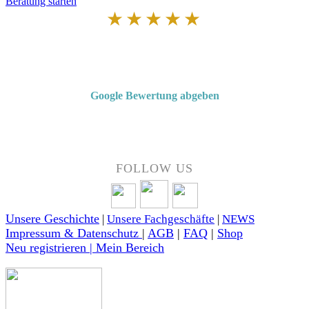
Beratung starten
★★★★★
Von Kunden empfohlen
4,7 von 5 Sternen bei Google
Google Bewertung abgeben
Über 50 Jahre Erfahrung – bewertet von unseren Kunden auf Google.
FOLLOW US
Unsere Geschichte
|
Unsere Fachgeschäfte
|
NEWS
Impressum & Datenschutz
|
AGB
|
FAQ
|
Shop
Neu registrieren | Mein Bereich