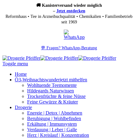
🚚 Kanisterversand wieder möglich
–
Jetzt entdecken
Reformhaus • Tee in Arzneibuchqualität • Chemikalien • Familienbetrieb
seit 1969
💬 Fragen? WhatsApp-Beratung
Toggle menu
Home
Ö3-Weihnachtswunder
jetzt mithelfen
Wohltuende Teemomente
Hildegards Naturwissen
Trockenfrüchte & feine Nüsse
Feine Gewürze & Kräuter
Drogerie
Energie | Detox | Abnehmen
Beruhigung | Wohlbefinden
Erkältung | Immunsystem
Verdauung | Leber | Galle
Herz | Kreislauf | Konzentration