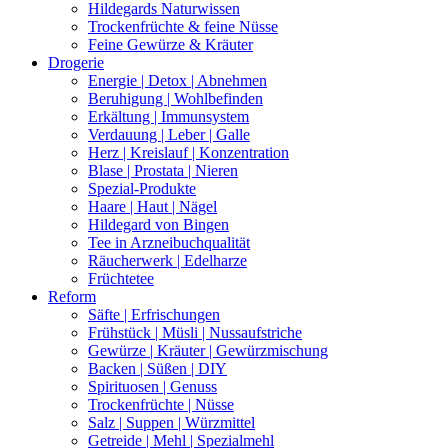
Hildegards Naturwissen
Trockenfrüchte & feine Nüsse
Feine Gewürze & Kräuter
Drogerie
Energie | Detox | Abnehmen
Beruhigung | Wohlbefinden
Erkältung | Immunsystem
Verdauung | Leber | Galle
Herz | Kreislauf | Konzentration
Blase | Prostata | Nieren
Spezial-Produkte
Haare | Haut | Nägel
Hildegard von Bingen
Tee in Arzneibuchqualität
Räucherwerk | Edelharze
Früchtetee
Reform
Säfte | Erfrischungen
Frühstück | Müsli | Nussaufstriche
Gewürze | Kräuter | Gewürzmischung
Backen | Süßen | DIY
Spirituosen | Genuss
Trockenfrüchte | Nüsse
Salz | Suppen | Würzmittel
Getreide | Mehl | Spezialmehl