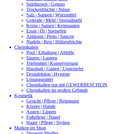
Spirituosen | Genuss
Trockenfrüchte | Nüsse
Salz | Suppen | Würzmittel
Getreide | Mehl | Spezialmehl
Kerne | Samen | Keimsaaten
Essig | Öl | Speisefett
Antipasti | Pesto | Saucen
Nudeln | Reis | Hülsenfrüchte
Chemikalien
Pool | Erhaltung | Abhilfe
Säuren | Laugen
Triebmittel | Konservierung
Haushalt | Garten | Ungeziefer
Desinfektion | Hygiene
Lösungsmittel
Chemikalien nur mit GEWERBESCHEIN
Chemikalien im großen Gebinde
Kosmetik
Gesicht | Pflege | Reinigung
Körper | Hände
Augen | Lippen
Fußpflege | Nägel
Haare | Pflege | Styling
Marken im Shop
Drogerie Pfeiffer