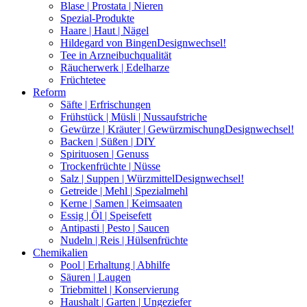
Blase | Prostata | Nieren
Spezial-Produkte
Haare | Haut | Nägel
Hildegard von Bingen
Designwechsel!
Tee in Arzneibuchqualität
Räucherwerk | Edelharze
Früchtetee
Reform
Säfte | Erfrischungen
Frühstück | Müsli | Nussaufstriche
Gewürze | Kräuter | Gewürzmischung
Designwechsel!
Backen | Süßen | DIY
Spirituosen | Genuss
Trockenfrüchte | Nüsse
Salz | Suppen | Würzmittel
Designwechsel!
Getreide | Mehl | Spezialmehl
Kerne | Samen | Keimsaaten
Essig | Öl | Speisefett
Antipasti | Pesto | Saucen
Nudeln | Reis | Hülsenfrüchte
Chemikalien
Pool | Erhaltung | Abhilfe
Säuren | Laugen
Triebmittel | Konservierung
Haushalt | Garten | Ungeziefer