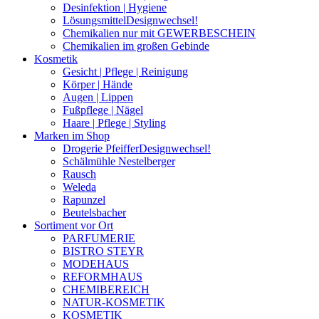
Desinfektion | Hygiene
Lösungsmittel
Designwechsel!
Chemikalien nur mit GEWERBESCHEIN
Chemikalien im großen Gebinde
Kosmetik
Gesicht | Pflege | Reinigung
Körper | Hände
Augen | Lippen
Fußpflege | Nägel
Haare | Pflege | Styling
Marken im Shop
Drogerie Pfeiffer
Designwechsel!
Schälmühle Nestelberger
Rausch
Weleda
Rapunzel
Beutelsbacher
Sortiment vor Ort
PARFUMERIE
BISTRO STEYR
MODEHAUS
REFORMHAUS
CHEMIBEREICH
NATUR-KOSMETIK
KOSMETIK