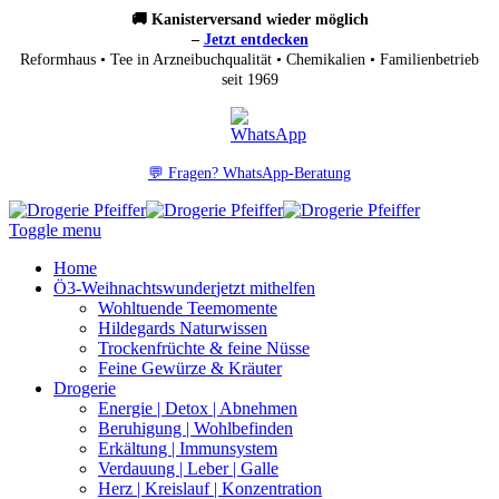
🚚 Kanisterversand wieder möglich
–
Jetzt entdecken
Reformhaus • Tee in Arzneibuchqualität • Chemikalien • Familienbetrieb
seit 1969
💬 Fragen? WhatsApp-Beratung
Toggle menu
Home
Ö3-Weihnachtswunder
jetzt mithelfen
Wohltuende Teemomente
Hildegards Naturwissen
Trockenfrüchte & feine Nüsse
Feine Gewürze & Kräuter
Drogerie
Energie | Detox | Abnehmen
Beruhigung | Wohlbefinden
Erkältung | Immunsystem
Verdauung | Leber | Galle
Herz | Kreislauf | Konzentration