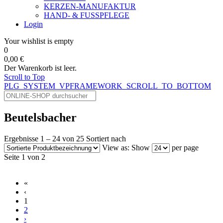
KERZEN-MANUFAKTUR
HAND- & FUSSPFLEGE
Login
Your wishlist is empty
0
0,00 €
Der Warenkorb ist leer.
Scroll to Top
PLG_SYSTEM_VPFRAMEWORK_SCROLL_TO_BOTTOM
Beutelsbacher
Ergebnisse 1 – 24 von 25
Sortiert nach
View as:
Show
per page
Seite 1 von 2
«
‹
1
2
›