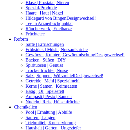
Blase | Prostata | Nieren
Spezial-Produkte
Haare | Haut | Nägel
Hildegard von Bingen
Designwechsel!
Tee in Arzneibuchqualität
Räucherwerk | Edelharze
Früchtetee
Reform
Säfte | Erfrischungen
Frühstück | Müsli | Nussaufstriche
Gewürze | Kräuter | Gewürzmischung
Designwechsel!
Backen | Süßen | DIY
Spirituosen | Genuss
Trockenfrüchte | Nüsse
Salz | Suppen | Würzmittel
Designwechsel!
Getreide | Mehl | Spezialmehl
Kerne | Samen | Keimsaaten
Essig | Öl | Speisefett
Antipasti | Pesto | Saucen
Nudeln | Reis | Hülsenfrüchte
Chemikalien
Pool | Erhaltung | Abhilfe
Säuren | Laugen
Triebmittel | Konservierung
Haushalt | Garten | Ungeziefer