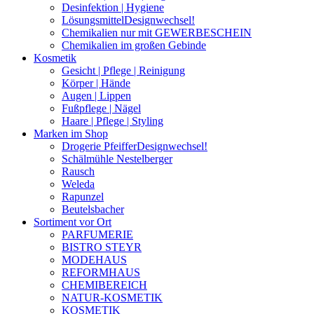
Desinfektion | Hygiene
Lösungsmittel
Designwechsel!
Chemikalien nur mit GEWERBESCHEIN
Chemikalien im großen Gebinde
Kosmetik
Gesicht | Pflege | Reinigung
Körper | Hände
Augen | Lippen
Fußpflege | Nägel
Haare | Pflege | Styling
Marken im Shop
Drogerie Pfeiffer
Designwechsel!
Schälmühle Nestelberger
Rausch
Weleda
Rapunzel
Beutelsbacher
Sortiment vor Ort
PARFUMERIE
BISTRO STEYR
MODEHAUS
REFORMHAUS
CHEMIBEREICH
NATUR-KOSMETIK
KOSMETIK