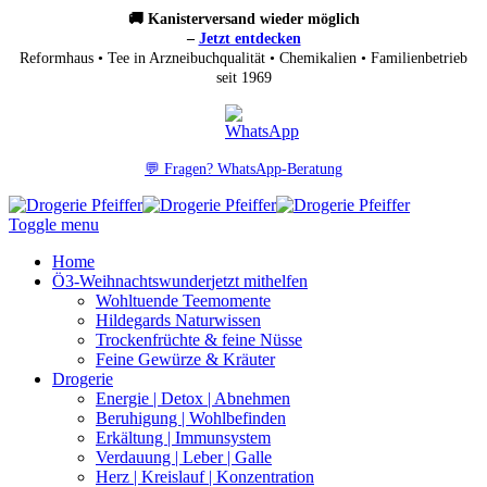
🚚 Kanisterversand wieder möglich
–
Jetzt entdecken
Reformhaus • Tee in Arzneibuchqualität • Chemikalien • Familienbetrieb
seit 1969
💬 Fragen? WhatsApp-Beratung
Toggle menu
Home
Ö3-Weihnachtswunder
jetzt mithelfen
Wohltuende Teemomente
Hildegards Naturwissen
Trockenfrüchte & feine Nüsse
Feine Gewürze & Kräuter
Drogerie
Energie | Detox | Abnehmen
Beruhigung | Wohlbefinden
Erkältung | Immunsystem
Verdauung | Leber | Galle
Herz | Kreislauf | Konzentration