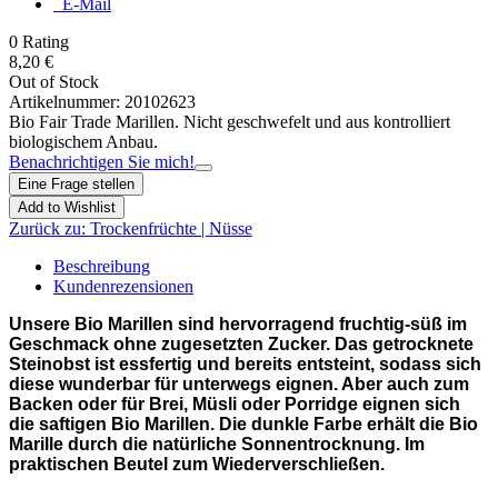
E-Mail
0
Rating
8,20 €
Out of Stock
Artikelnummer:
20102623
Bio Fair Trade Marillen. Nicht geschwefelt und aus kontrolliert
biologischem Anbau.
Benachrichtigen Sie mich!
Eine Frage stellen
Add to Wishlist
Zurück zu:
Trockenfrüchte | Nüsse
Beschreibung
Kundenrezensionen
Unsere Bio Marillen sind hervorragend fruchtig-süß im
Geschmack ohne zugesetzten Zucker. Das getrocknete
Steinobst ist essfertig und bereits entsteint, sodass sich
diese wunderbar für unterwegs eignen. Aber auch zum
Backen oder für Brei, Müsli oder Porridge eignen sich
die saftigen Bio Marillen. Die dunkle Farbe erhält die Bio
Marille durch die natürliche Sonnentrocknung. Im
praktischen Beutel zum Wiederverschließen.
Trockenfrüchte