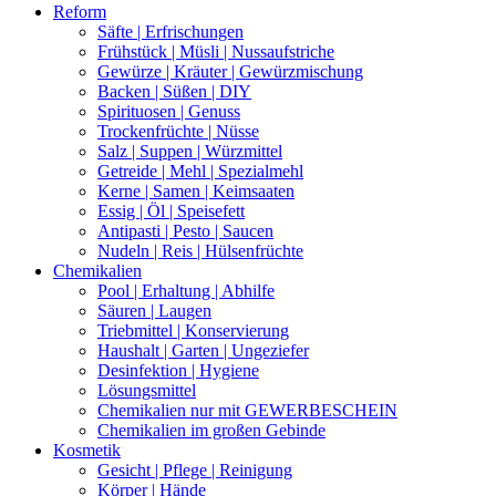
Reform
Säfte | Erfrischungen
Frühstück | Müsli | Nussaufstriche
Gewürze | Kräuter | Gewürzmischung
Backen | Süßen | DIY
Spirituosen | Genuss
Trockenfrüchte | Nüsse
Salz | Suppen | Würzmittel
Getreide | Mehl | Spezialmehl
Kerne | Samen | Keimsaaten
Essig | Öl | Speisefett
Antipasti | Pesto | Saucen
Nudeln | Reis | Hülsenfrüchte
Chemikalien
Pool | Erhaltung | Abhilfe
Säuren | Laugen
Triebmittel | Konservierung
Haushalt | Garten | Ungeziefer
Desinfektion | Hygiene
Lösungsmittel
Chemikalien nur mit GEWERBESCHEIN
Chemikalien im großen Gebinde
Kosmetik
Gesicht | Pflege | Reinigung
Körper | Hände