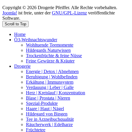
Copyright © 2026 Drogerie Pfeiffer. Alle Rechte vorbehalten.
Joomla!
ist freie, unter der
GNU/GPL-Lizenz
veröffentlichte
Software.
Scroll to Top
Home
Ö3-Weihnachtswunder
Wohltuende Teemomente
Hildegards Naturwissen
Trockenfrüchte & feine Nüsse
Feine Gewürze & Kräuter
Drogerie
Energie | Detox | Abnehmen
Beruhigung | Wohlbefinden
Erkältung | Immunsystem
Verdauung | Leber | Galle
Herz | Kreislauf | Konzentration
Blase | Prostata | Nieren
Spezial-Produkte
Haare | Haut | Nägel
Hildegard von Bingen
Tee in Arzneibuchqualität
Räucherwerk | Edelharze
Früchtetee