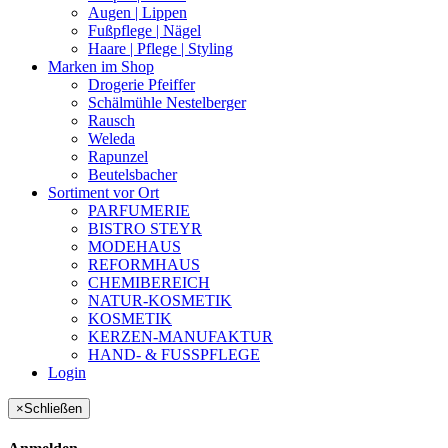
Augen | Lippen
Fußpflege | Nägel
Haare | Pflege | Styling
Marken im Shop
Drogerie Pfeiffer
Schälmühle Nestelberger
Rausch
Weleda
Rapunzel
Beutelsbacher
Sortiment vor Ort
PARFUMERIE
BISTRO STEYR
MODEHAUS
REFORMHAUS
CHEMIBEREICH
NATUR-KOSMETIK
KOSMETIK
KERZEN-MANUFAKTUR
HAND- & FUSSPFLEGE
Login
×
Schließen