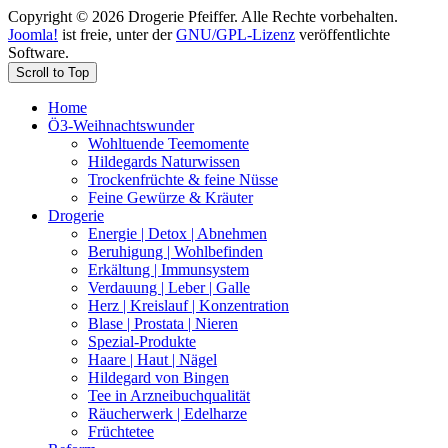
Copyright © 2026 Drogerie Pfeiffer. Alle Rechte vorbehalten.
Joomla!
ist freie, unter der
GNU/GPL-Lizenz
veröffentlichte
Software.
Scroll to Top
Home
Ö3-Weihnachtswunder
Wohltuende Teemomente
Hildegards Naturwissen
Trockenfrüchte & feine Nüsse
Feine Gewürze & Kräuter
Drogerie
Energie | Detox | Abnehmen
Beruhigung | Wohlbefinden
Erkältung | Immunsystem
Verdauung | Leber | Galle
Herz | Kreislauf | Konzentration
Blase | Prostata | Nieren
Spezial-Produkte
Haare | Haut | Nägel
Hildegard von Bingen
Tee in Arzneibuchqualität
Räucherwerk | Edelharze
Früchtetee