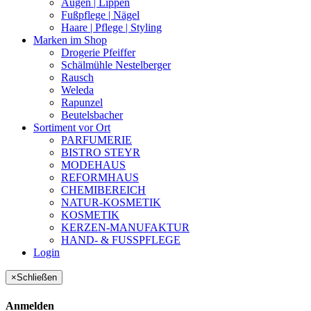
Augen | Lippen
Fußpflege | Nägel
Haare | Pflege | Styling
Marken im Shop
Drogerie Pfeiffer
Schälmühle Nestelberger
Rausch
Weleda
Rapunzel
Beutelsbacher
Sortiment vor Ort
PARFUMERIE
BISTRO STEYR
MODEHAUS
REFORMHAUS
CHEMIBEREICH
NATUR-KOSMETIK
KOSMETIK
KERZEN-MANUFAKTUR
HAND- & FUSSPFLEGE
Login
×
Schließen
Anmelden