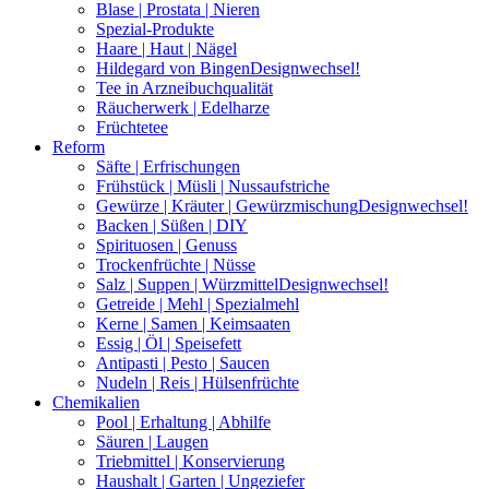
Blase | Prostata | Nieren
Spezial-Produkte
Haare | Haut | Nägel
Hildegard von Bingen
Designwechsel!
Tee in Arzneibuchqualität
Räucherwerk | Edelharze
Früchtetee
Reform
Säfte | Erfrischungen
Frühstück | Müsli | Nussaufstriche
Gewürze | Kräuter | Gewürzmischung
Designwechsel!
Backen | Süßen | DIY
Spirituosen | Genuss
Trockenfrüchte | Nüsse
Salz | Suppen | Würzmittel
Designwechsel!
Getreide | Mehl | Spezialmehl
Kerne | Samen | Keimsaaten
Essig | Öl | Speisefett
Antipasti | Pesto | Saucen
Nudeln | Reis | Hülsenfrüchte
Chemikalien
Pool | Erhaltung | Abhilfe
Säuren | Laugen
Triebmittel | Konservierung
Haushalt | Garten | Ungeziefer