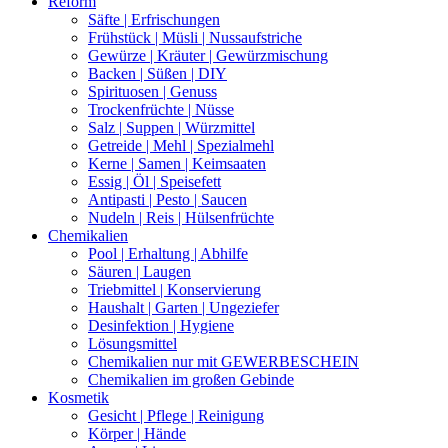
Reform
Säfte | Erfrischungen
Frühstück | Müsli | Nussaufstriche
Gewürze | Kräuter | Gewürzmischung
Backen | Süßen | DIY
Spirituosen | Genuss
Trockenfrüchte | Nüsse
Salz | Suppen | Würzmittel
Getreide | Mehl | Spezialmehl
Kerne | Samen | Keimsaaten
Essig | Öl | Speisefett
Antipasti | Pesto | Saucen
Nudeln | Reis | Hülsenfrüchte
Chemikalien
Pool | Erhaltung | Abhilfe
Säuren | Laugen
Triebmittel | Konservierung
Haushalt | Garten | Ungeziefer
Desinfektion | Hygiene
Lösungsmittel
Chemikalien nur mit GEWERBESCHEIN
Chemikalien im großen Gebinde
Kosmetik
Gesicht | Pflege | Reinigung
Körper | Hände