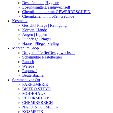
Desinfektion | Hygiene
Lösungsmittel
Designwechsel!
Chemikalien nur mit GEWERBESCHEIN
Chemikalien im großen Gebinde
Kosmetik
Gesicht | Pflege | Reinigung
Körper | Hände
Augen | Lippen
Fußpflege | Nägel
Haare | Pflege | Styling
Marken im Shop
Drogerie Pfeiffer
Designwechsel!
Schälmühle Nestelberger
Rausch
Weleda
Rapunzel
Beutelsbacher
Sortiment vor Ort
PARFUMERIE
BISTRO STEYR
MODEHAUS
REFORMHAUS
CHEMIBEREICH
NATUR-KOSMETIK
KOSMETIK