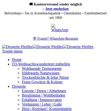
🚚 Kanisterversand wieder möglich
–
Jetzt entdecken
Reformhaus • Tee in Arzneibuchqualität • Chemikalien • Familienbetrieb
seit 1969
💬 Fragen? WhatsApp-Beratung
Toggle menu
Home
Ö3-Weihnachtswunder
jetzt mithelfen
Wohltuende Teemomente
Hildegards Naturwissen
Trockenfrüchte & feine Nüsse
Feine Gewürze & Kräuter
Drogerie
Energie | Detox | Abnehmen
Beruhigung | Wohlbefinden
Erkältung | Immunsystem
Verdauung | Leber | Galle
Herz | Kreislauf | Konzentration