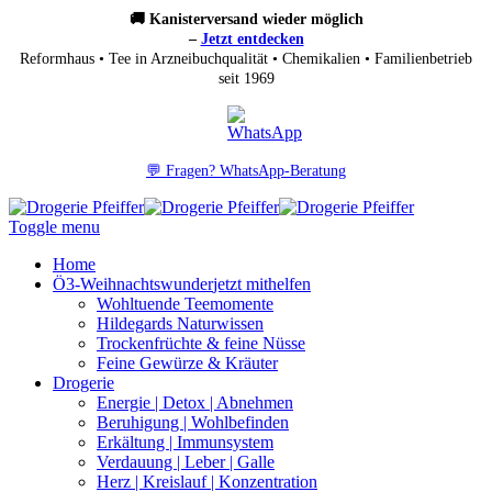
🚚 Kanisterversand wieder möglich
–
Jetzt entdecken
Reformhaus • Tee in Arzneibuchqualität • Chemikalien • Familienbetrieb
seit 1969
💬 Fragen? WhatsApp-Beratung
Toggle menu
Home
Ö3-Weihnachtswunder
jetzt mithelfen
Wohltuende Teemomente
Hildegards Naturwissen
Trockenfrüchte & feine Nüsse
Feine Gewürze & Kräuter
Drogerie
Energie | Detox | Abnehmen
Beruhigung | Wohlbefinden
Erkältung | Immunsystem
Verdauung | Leber | Galle
Herz | Kreislauf | Konzentration