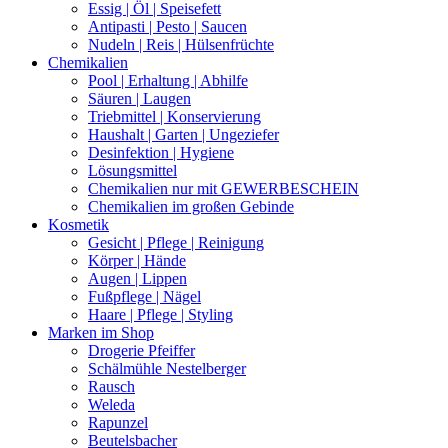
Essig | Öl | Speisefett
Antipasti | Pesto | Saucen
Nudeln | Reis | Hülsenfrüchte
Chemikalien
Pool | Erhaltung | Abhilfe
Säuren | Laugen
Triebmittel | Konservierung
Haushalt | Garten | Ungeziefer
Desinfektion | Hygiene
Lösungsmittel
Chemikalien nur mit GEWERBESCHEIN
Chemikalien im großen Gebinde
Kosmetik
Gesicht | Pflege | Reinigung
Körper | Hände
Augen | Lippen
Fußpflege | Nägel
Haare | Pflege | Styling
Marken im Shop
Drogerie Pfeiffer
Schälmühle Nestelberger
Rausch
Weleda
Rapunzel
Beutelsbacher