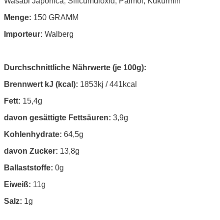
Wasabi Japonica, Silicumdioxid, Palmöl, Kukurmin
Menge:
150 GRAMM
Importeur:
Walberg
Durchschnittliche Nährwerte (je 100g):
Brennwert kJ (kcal):
1853kj / 441kcal
Fett:
15,4g
davon gesättigte Fettsäuren:
3,9g
Kohlenhydrate:
64,5g
davon Zucker:
13,8g
Ballaststoffe:
0g
Eiweiß:
11g
Salz:
1g