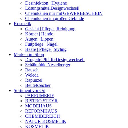
Desinfektion | Hygiene
Lösungsmittel
Designwechsel!
Chemikalien nur mit GEWERBESCHEIN
Chemikalien im großen Gebinde
Kosmetik
Gesicht | Pflege | Reinigung
Körper | Hände
Augen | Lippen
Fußpflege | Nägel
Haare | Pflege | Styling
Marken im Shop
Drogerie Pfeiffer
Designwechsel!
Schälmühle Nestelberger
Rausch
Weleda
Rapunzel
Beutelsbacher
Sortiment vor Ort
PARFUMERIE
BISTRO STEYR
MODEHAUS
REFORMHAUS
CHEMIBEREICH
NATUR-KOSMETIK
KOSMETIK