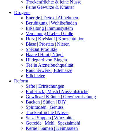
Trockenfrüchte & feine Nüsse
Feine Gewürze & Kräuter
Drogerie
Energie | Detox | Abnehmen
Beruhigung | Wohlbefinden
Erkältung | Immunsystem
Verdauung | Leber | Galle
Herz | Kreislauf | Konzentration
Blase | Prostata | Nieren
Spezial-Produkte
Haare | Haut | Nägel
Hildegard von Bingen
Tee in Arzneibuchqualität
Räucherwerk | Edelharze
Früchtetee
Reform
Säfte | Erfrischungen
Frühstück | Müsli | Nussaufstriche
Gewürze | Kräuter | Gewürzmischung
Backen | Süßen | DIY
Spirituosen | Genuss
Trockenfrüchte | Nüsse
Salz | Suppen | Würzmittel
Getreide | Mehl | Spezialmehl
Kerne | Samen | Keimsaaten