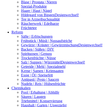
Blase | Prostata | Nieren
Spezial-Produkte
Haare | Haut | Nägel
Hildegard von Bingen
Designwechsel!
Tee in Arzneibuchqualität
Räucherwerk | Edelharze
Früchtetee
Reform
Säfte | Erfrischungen
Frühstück | Müsli | Nussaufstriche
Gewürze | Kräuter | Gewürzmischung
Designwechsel!
Backen | Süßen | DIY
Spirituosen | Genuss
Trockenfrüchte | Nüsse
Salz | Suppen | Würzmittel
Designwechsel!
Getreide | Mehl | Spezialmehl
Kerne | Samen | Keimsaaten
Essig | Öl | Speisefett
Antipasti | Pesto | Saucen
Nudeln | Reis | Hülsenfrüchte
Chemikalien
Pool | Erhaltung | Abhilfe
Säuren | Laugen
Triebmittel | Konservierung
Haushalt | Garten | Ungeziefer