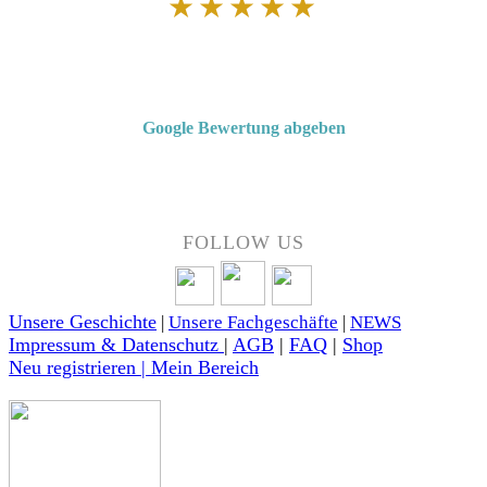
★★★★★
Von Kunden empfohlen
4,7 von 5 Sternen bei Google
Google Bewertung abgeben
Über 50 Jahre Erfahrung – bewertet von unseren Kunden auf Google.
FOLLOW US
Unsere Geschichte
|
Unsere Fachgeschäfte
|
NEWS
Impressum & Datenschutz
|
AGB
|
FAQ
|
Shop
Neu registrieren | Mein Bereich