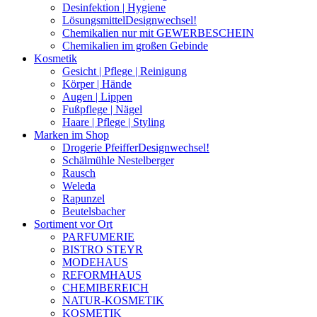
Desinfektion | Hygiene
Lösungsmittel
Designwechsel!
Chemikalien nur mit GEWERBESCHEIN
Chemikalien im großen Gebinde
Kosmetik
Gesicht | Pflege | Reinigung
Körper | Hände
Augen | Lippen
Fußpflege | Nägel
Haare | Pflege | Styling
Marken im Shop
Drogerie Pfeiffer
Designwechsel!
Schälmühle Nestelberger
Rausch
Weleda
Rapunzel
Beutelsbacher
Sortiment vor Ort
PARFUMERIE
BISTRO STEYR
MODEHAUS
REFORMHAUS
CHEMIBEREICH
NATUR-KOSMETIK
KOSMETIK