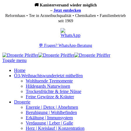
🚚 Kanisterversand wieder möglich
–
Jetzt entdecken
Reformhaus • Tee in Arzneibuchqualität • Chemikalien • Familienbetrieb
seit 1969
💬 Fragen? WhatsApp-Beratung
Toggle menu
Home
Ö3-Weihnachtswunder
jetzt mithelfen
Wohltuende Teemomente
Hildegards Naturwissen
Trockenfrüchte & feine Nüsse
Feine Gewürze & Kräuter
Drogerie
Energie | Detox | Abnehmen
Beruhigung | Wohlbefinden
Erkältung | Immunsystem
Verdauung | Leber | Galle
Herz | Kreislauf | Konzentration