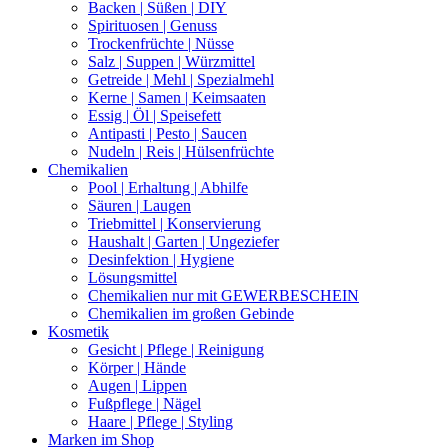
Backen | Süßen | DIY
Spirituosen | Genuss
Trockenfrüchte | Nüsse
Salz | Suppen | Würzmittel
Getreide | Mehl | Spezialmehl
Kerne | Samen | Keimsaaten
Essig | Öl | Speisefett
Antipasti | Pesto | Saucen
Nudeln | Reis | Hülsenfrüchte
Chemikalien
Pool | Erhaltung | Abhilfe
Säuren | Laugen
Triebmittel | Konservierung
Haushalt | Garten | Ungeziefer
Desinfektion | Hygiene
Lösungsmittel
Chemikalien nur mit GEWERBESCHEIN
Chemikalien im großen Gebinde
Kosmetik
Gesicht | Pflege | Reinigung
Körper | Hände
Augen | Lippen
Fußpflege | Nägel
Haare | Pflege | Styling
Marken im Shop