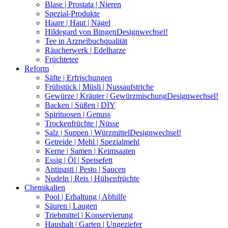
Blase | Prostata | Nieren
Spezial-Produkte
Haare | Haut | Nägel
Hildegard von Bingen
Designwechsel!
Tee in Arzneibuchqualität
Räucherwerk | Edelharze
Früchtetee
Reform
Säfte | Erfrischungen
Frühstück | Müsli | Nussaufstriche
Gewürze | Kräuter | Gewürzmischung
Designwechsel!
Backen | Süßen | DIY
Spirituosen | Genuss
Trockenfrüchte | Nüsse
Salz | Suppen | Würzmittel
Designwechsel!
Getreide | Mehl | Spezialmehl
Kerne | Samen | Keimsaaten
Essig | Öl | Speisefett
Antipasti | Pesto | Saucen
Nudeln | Reis | Hülsenfrüchte
Chemikalien
Pool | Erhaltung | Abhilfe
Säuren | Laugen
Triebmittel | Konservierung
Haushalt | Garten | Ungeziefer