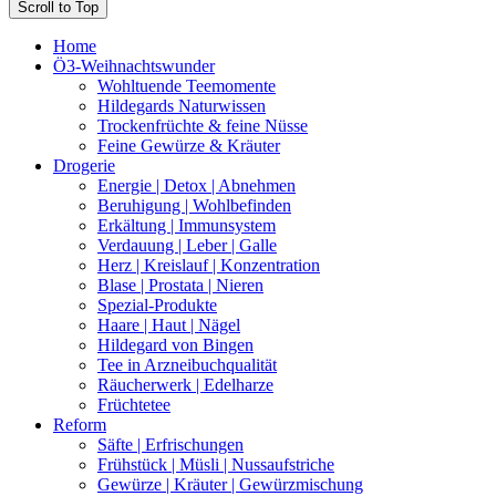
Scroll to Top
Home
Ö3-Weihnachtswunder
Wohltuende Teemomente
Hildegards Naturwissen
Trockenfrüchte & feine Nüsse
Feine Gewürze & Kräuter
Drogerie
Energie | Detox | Abnehmen
Beruhigung | Wohlbefinden
Erkältung | Immunsystem
Verdauung | Leber | Galle
Herz | Kreislauf | Konzentration
Blase | Prostata | Nieren
Spezial-Produkte
Haare | Haut | Nägel
Hildegard von Bingen
Tee in Arzneibuchqualität
Räucherwerk | Edelharze
Früchtetee
Reform
Säfte | Erfrischungen
Frühstück | Müsli | Nussaufstriche
Gewürze | Kräuter | Gewürzmischung