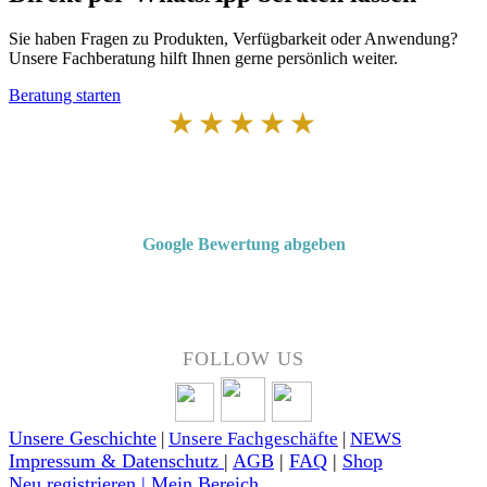
Sie haben Fragen zu Produkten, Verfügbarkeit oder Anwendung?
Unsere Fachberatung hilft Ihnen gerne persönlich weiter.
Beratung starten
★★★★★
Von Kunden empfohlen
4,7 von 5 Sternen bei Google
Google Bewertung abgeben
Über 50 Jahre Erfahrung – bewertet von unseren Kunden auf Google.
FOLLOW US
Unsere Geschichte
|
Unsere Fachgeschäfte
|
NEWS
Impressum & Datenschutz
|
AGB
|
FAQ
|
Shop
Neu registrieren | Mein Bereich