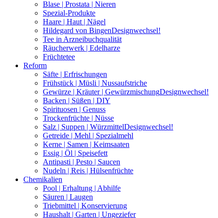
Blase | Prostata | Nieren
Spezial-Produkte
Haare | Haut | Nägel
Hildegard von Bingen
Designwechsel!
Tee in Arzneibuchqualität
Räucherwerk | Edelharze
Früchtetee
Reform
Säfte | Erfrischungen
Frühstück | Müsli | Nussaufstriche
Gewürze | Kräuter | Gewürzmischung
Designwechsel!
Backen | Süßen | DIY
Spirituosen | Genuss
Trockenfrüchte | Nüsse
Salz | Suppen | Würzmittel
Designwechsel!
Getreide | Mehl | Spezialmehl
Kerne | Samen | Keimsaaten
Essig | Öl | Speisefett
Antipasti | Pesto | Saucen
Nudeln | Reis | Hülsenfrüchte
Chemikalien
Pool | Erhaltung | Abhilfe
Säuren | Laugen
Triebmittel | Konservierung
Haushalt | Garten | Ungeziefer