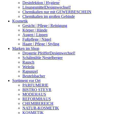
Desinfektion | Hygiene
Lösungsmittel
Designwechsel!
Chemikalien nur mit GEWERBESCHEIN
Chemikalien im großen Gebinde
Kosmetik
Gesicht | Pflege | Reinigung
Körper | Hände
Augen | Lippen
Fußpflege | Nägel
Haare | Pflege | Styling
Marken im Shop
Drogerie Pfeiffer
Designwechsel!
Schälmühle Nestelberger
Rausch
Weleda
Rapunzel
Beutelsbacher
Sortiment vor Ort
PARFUMERIE
BISTRO STEYR
MODEHAUS
REFORMHAUS
CHEMIBEREICH
NATUR-KOSMETIK
KOSMETIK