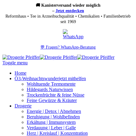
🚚 Kanisterversand wieder möglich
–
Jetzt entdecken
Reformhaus • Tee in Arzneibuchqualität • Chemikalien • Familienbetrieb
seit 1969
💬 Fragen? WhatsApp-Beratung
Toggle menu
Home
Ö3-Weihnachtswunder
jetzt mithelfen
Wohltuende Teemomente
Hildegards Naturwissen
Trockenfrüchte & feine Nüsse
Feine Gewürze & Kräuter
Drogerie
Energie | Detox | Abnehmen
Beruhigung | Wohlbefinden
Erkältung | Immunsystem
Verdauung | Leber | Galle
Herz | Kreislauf | Konzentration