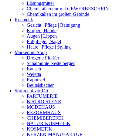
Lösungsmittel
Chemikalien nur mit GEWERBESCHEIN
Chemikalien im großen Gebinde
Kosmetik
Gesicht | Pflege | Reinigung
Körper | Hände
Augen | Lippen
Fußpflege | Nägel
Haare | Pflege | Styling
Marken im Shop
Drogerie Pfeiffer
Schälmühle Nestelberger
Rausch
Weleda
Rapunzel
Beutelsbacher
Sortiment vor Ort
PARFUMERIE
BISTRO STEYR
MODEHAUS
REFORMHAUS
CHEMIBEREICH
NATUR-KOSMETIK
KOSMETIK
KERZEN-MANUFAKTUR