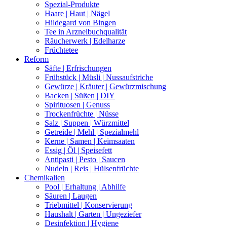
Spezial-Produkte
Haare | Haut | Nägel
Hildegard von Bingen
Tee in Arzneibuchqualität
Räucherwerk | Edelharze
Früchtetee
Reform
Säfte | Erfrischungen
Frühstück | Müsli | Nussaufstriche
Gewürze | Kräuter | Gewürzmischung
Backen | Süßen | DIY
Spirituosen | Genuss
Trockenfrüchte | Nüsse
Salz | Suppen | Würzmittel
Getreide | Mehl | Spezialmehl
Kerne | Samen | Keimsaaten
Essig | Öl | Speisefett
Antipasti | Pesto | Saucen
Nudeln | Reis | Hülsenfrüchte
Chemikalien
Pool | Erhaltung | Abhilfe
Säuren | Laugen
Triebmittel | Konservierung
Haushalt | Garten | Ungeziefer
Desinfektion | Hygiene