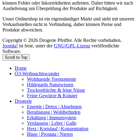
können Fehler oder Inkorrektheiten auftreten. Daher bitten wir nach
Auslieferung um Überprüfung der Produkte auf Richtigkeit.
Unser Onlineshop ist ein eigenständiger Markt und steht mit unseren
Verkaufsstellen nicht in Verbindung, daher können Preise und
Produkte abweichen.
Copyright © 2026 Drogerie Pfeiffer. Alle Rechte vorbehalten.
Joomla!
ist freie, unter der
GNU/GPL-Lizenz
veröffentlichte
Software.
Scroll to Top
Home
Ö3-Weihnachtswunder
Wohltuende Teemomente
Hildegards Naturwissen
Trockenfrüchte & feine Nüsse
Feine Gewürze & Kräuter
Drogerie
Energie | Detox | Abnehmen
Beruhigung | Wohlbefinden
Erkältung | Immunsystem
Verdauung | Leber | Galle
Herz | Kreislauf | Konzentration
Blase | Prostata | Nieren