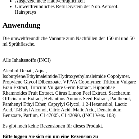
Ausgezeichnete Hautverträglichkeit
Umweltfreundliches Refill-System der Non-Aerosol-
Hairsprays
Anwendung
Die umweltfreundliche Variante zum Nachfüllen der 150 ml und 50
ml Sprühflasche.
Alle Inhaltsstoffe (INCI)
Alcohol Denat., Aqua,
Isobutylene/Ethylmaleimide/Hydroxyethylmaleimide Copolymer,
Propylene Glycol Dibenzoate, VP/VA Copolymer, Triticum Vulgare
Bran Extract, Triticum Vulgare Germ Extract, Hippophae
Rhamnoides Fruit Extract, Citrus Limon Peel Extract, Saccharum
Officinarum Extract, Helianthus Annuus Seed Extract, Panthenol,
Panthenyl Ethyl Ether, Caprylyl Glycol, 1,2-Hexanediol, Lactic
Acid, T-Butyl Alcohol, Citric Acid, Malic Acid, Denatonium
Benzoate, Parfum, CI 47005, CI 42090, (INCI Vers. 103)
Es gibt noch keine Rezensionen für dieses Produkt.
Bitte loggen Sie sich ein um eine Rezension zu