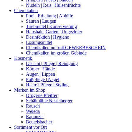
Nudeln | Reis | Hülsenfrüchte
Chemikalien
Pool | Erhaltung | Abhilfe
Säuren | Laugen
Triebmittel | Konservierung
Haushalt | Garten | Ungeziefer
Desinfektion | Hygiene
Lösungsmittel
Chemikalien nur mit GEWERBESCHEIN
Chemikalien im großen Gebinde
Kosmetik
Gesicht | Pflege | Reinigung
Körper | Hände
Augen | Lippen
Fußpflege | Nägel
Haare | Pflege | Styling
Marken im Shop
Drogerie Pfeiffer
Schälmühle Nestelberger
Rausch
Weleda
Rapunzel
Beutelsbacher
Sortiment vor Ort