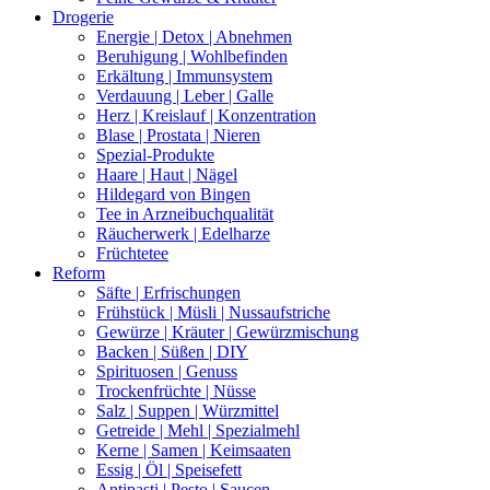
Drogerie
Energie | Detox | Abnehmen
Beruhigung | Wohlbefinden
Erkältung | Immunsystem
Verdauung | Leber | Galle
Herz | Kreislauf | Konzentration
Blase | Prostata | Nieren
Spezial-Produkte
Haare | Haut | Nägel
Hildegard von Bingen
Tee in Arzneibuchqualität
Räucherwerk | Edelharze
Früchtetee
Reform
Säfte | Erfrischungen
Frühstück | Müsli | Nussaufstriche
Gewürze | Kräuter | Gewürzmischung
Backen | Süßen | DIY
Spirituosen | Genuss
Trockenfrüchte | Nüsse
Salz | Suppen | Würzmittel
Getreide | Mehl | Spezialmehl
Kerne | Samen | Keimsaaten
Essig | Öl | Speisefett
Antipasti | Pesto | Saucen