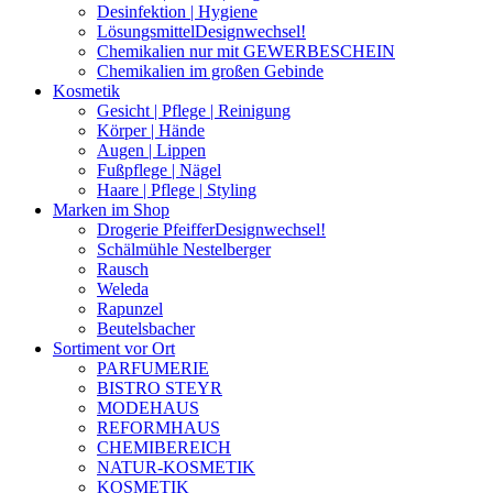
Desinfektion | Hygiene
Lösungsmittel
Designwechsel!
Chemikalien nur mit GEWERBESCHEIN
Chemikalien im großen Gebinde
Kosmetik
Gesicht | Pflege | Reinigung
Körper | Hände
Augen | Lippen
Fußpflege | Nägel
Haare | Pflege | Styling
Marken im Shop
Drogerie Pfeiffer
Designwechsel!
Schälmühle Nestelberger
Rausch
Weleda
Rapunzel
Beutelsbacher
Sortiment vor Ort
PARFUMERIE
BISTRO STEYR
MODEHAUS
REFORMHAUS
CHEMIBEREICH
NATUR-KOSMETIK
KOSMETIK