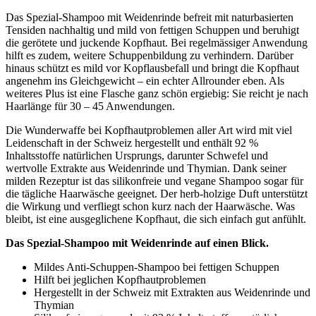
Das Spezial-Shampoo mit Weidenrinde befreit mit naturbasierten
Tensiden nachhaltig und mild von fettigen Schuppen und beruhigt
die gerötete und juckende Kopfhaut. Bei regelmässiger Anwendung
hilft es zudem, weitere Schuppenbildung zu verhindern. Darüber
hinaus schützt es mild vor Kopflausbefall und bringt die Kopfhaut
angenehm ins Gleichgewicht – ein echter Allrounder eben. Als
weiteres Plus ist eine Flasche ganz schön ergiebig: Sie reicht je nach
Haarlänge für 30 – 45 Anwendungen.
Die Wunderwaffe bei Kopfhautproblemen aller Art wird mit viel
Leidenschaft in der Schweiz hergestellt und enthält 92 %
Inhaltsstoffe natürlichen Ursprungs, darunter Schwefel und
wertvolle Extrakte aus Weidenrinde und Thymian. Dank seiner
milden Rezeptur ist das silikonfreie und vegane Shampoo sogar für
die tägliche Haarwäsche geeignet. Der herb-holzige Duft unterstützt
die Wirkung und verfliegt schon kurz nach der Haarwäsche. Was
bleibt, ist eine ausgeglichene Kopfhaut, die sich einfach gut anfühlt.
Das Spezial-Shampoo mit Weidenrinde auf einen Blick.
Mildes Anti-Schuppen-Shampoo bei fettigen Schuppen
Hilft bei jeglichen Kopfhautproblemen
Hergestellt in der Schweiz mit Extrakten aus Weidenrinde und
Thymian