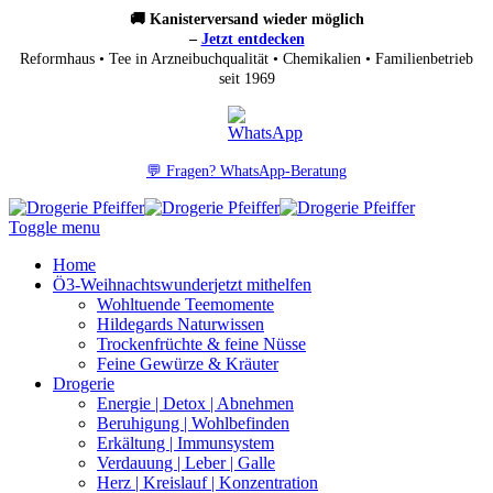
🚚 Kanisterversand wieder möglich
–
Jetzt entdecken
Reformhaus • Tee in Arzneibuchqualität • Chemikalien • Familienbetrieb
seit 1969
💬 Fragen? WhatsApp-Beratung
Toggle menu
Home
Ö3-Weihnachtswunder
jetzt mithelfen
Wohltuende Teemomente
Hildegards Naturwissen
Trockenfrüchte & feine Nüsse
Feine Gewürze & Kräuter
Drogerie
Energie | Detox | Abnehmen
Beruhigung | Wohlbefinden
Erkältung | Immunsystem
Verdauung | Leber | Galle
Herz | Kreislauf | Konzentration