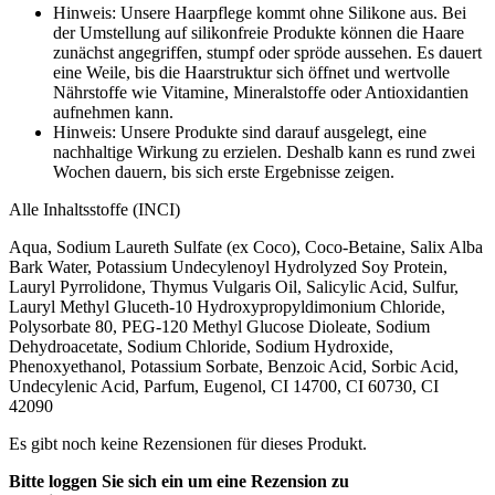
Hinweis: Unsere Haarpflege kommt ohne Silikone aus. Bei
der Umstellung auf silikonfreie Produkte können die Haare
zunächst angegriffen, stumpf oder spröde aussehen. Es dauert
eine Weile, bis die Haarstruktur sich öffnet und wertvolle
Nährstoffe wie Vitamine, Mineralstoffe oder Antioxidantien
aufnehmen kann.
Hinweis: Unsere Produkte sind darauf ausgelegt, eine
nachhaltige Wirkung zu erzielen. Deshalb kann es rund zwei
Wochen dauern, bis sich erste Ergebnisse zeigen.
Alle Inhaltsstoffe (INCI)
Aqua, Sodium Laureth Sulfate (ex Coco), Coco-Betaine, Salix Alba
Bark Water, Potassium Undecylenoyl Hydrolyzed Soy Protein,
Lauryl Pyrrolidone, Thymus Vulgaris Oil, Salicylic Acid, Sulfur,
Lauryl Methyl Gluceth-10 Hydroxypropyldimonium Chloride,
Polysorbate 80, PEG-120 Methyl Glucose Dioleate, Sodium
Dehydroacetate, Sodium Chloride, Sodium Hydroxide,
Phenoxyethanol, Potassium Sorbate, Benzoic Acid, Sorbic Acid,
Undecylenic Acid, Parfum, Eugenol, CI 14700, CI 60730, CI
42090
Es gibt noch keine Rezensionen für dieses Produkt.
Bitte loggen Sie sich ein um eine Rezension zu