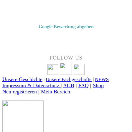
Von Kunden empfohlen
4,7 von 5 Sternen bei Google
Google Bewertung abgeben
Über 50 Jahre Erfahrung – bewertet von unseren Kunden auf Google.
FOLLOW US
Unsere Geschichte
|
Unsere Fachgeschäfte
|
NEWS
Impressum & Datenschutz
|
AGB
|
FAQ
|
Shop
Neu registrieren | Mein Bereich