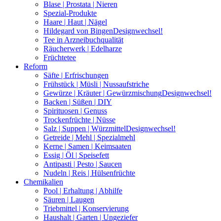
Blase | Prostata | Nieren
Spezial-Produkte
Haare | Haut | Nägel
Hildegard von Bingen
Designwechsel!
Tee in Arzneibuchqualität
Räucherwerk | Edelharze
Früchtetee
Reform
Säfte | Erfrischungen
Frühstück | Müsli | Nussaufstriche
Gewürze | Kräuter | Gewürzmischung
Designwechsel!
Backen | Süßen | DIY
Spirituosen | Genuss
Trockenfrüchte | Nüsse
Salz | Suppen | Würzmittel
Designwechsel!
Getreide | Mehl | Spezialmehl
Kerne | Samen | Keimsaaten
Essig | Öl | Speisefett
Antipasti | Pesto | Saucen
Nudeln | Reis | Hülsenfrüchte
Chemikalien
Pool | Erhaltung | Abhilfe
Säuren | Laugen
Triebmittel | Konservierung
Haushalt | Garten | Ungeziefer