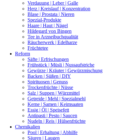
Verdauung | Leber | Galle
Herz | Kreislauf | Konzentration
Blase | Prostata | Nieren
Spezial-Produkte
Haare | Haut | Nägel
Hildegard von Bingen
Tee in Arzneibuchqualität
Räucherwerk | Edelharze
Früchtetee
Reform
Säfte | Erfrischungen
Frühstück | Müsli | Nussaufstriche
Gewürze | Kräuter | Gewürzmischung
Backen | Süßen | DIY
Spirituosen | Genuss
Trockenfrüchte | Nüsse
Salz | Suppen | Würzmittel
Getreide | Mehl | Spezialmehl
Kerne | Samen | Keimsaaten
Essig | Öl | Speisefett
Antipasti | Pesto | Saucen
Nudeln | Reis | Hülsenfrüchte
Chemikalien
Pool | Erhaltung | Abhilfe
Säuren | Laugen