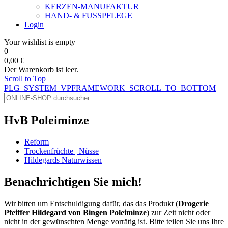
KERZEN-MANUFAKTUR
HAND- & FUSSPFLEGE
Login
Your wishlist is empty
0
0,00 €
Der Warenkorb ist leer.
Scroll to Top
PLG_SYSTEM_VPFRAMEWORK_SCROLL_TO_BOTTOM
HvB Poleiminze
Reform
Trockenfrüchte | Nüsse
Hildegards Naturwissen
Benachrichtigen Sie mich!
Wir bitten um Entschuldigung dafür, das das Produkt (
Drogerie
Pfeiffer Hildegard von Bingen Poleiminze
) zur Zeit nicht oder
nicht in der gewünschten Menge vorrätig ist. Bitte teilen Sie uns Ihre