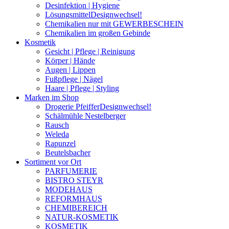
Desinfektion | Hygiene
Lösungsmittel
Designwechsel!
Chemikalien nur mit GEWERBESCHEIN
Chemikalien im großen Gebinde
Kosmetik
Gesicht | Pflege | Reinigung
Körper | Hände
Augen | Lippen
Fußpflege | Nägel
Haare | Pflege | Styling
Marken im Shop
Drogerie Pfeiffer
Designwechsel!
Schälmühle Nestelberger
Rausch
Weleda
Rapunzel
Beutelsbacher
Sortiment vor Ort
PARFUMERIE
BISTRO STEYR
MODEHAUS
REFORMHAUS
CHEMIBEREICH
NATUR-KOSMETIK
KOSMETIK