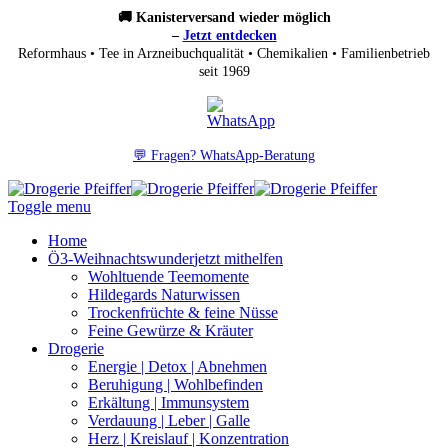
🚚 Kanisterversand wieder möglich
–
Jetzt entdecken
Reformhaus • Tee in Arzneibuchqualität • Chemikalien • Familienbetrieb
seit 1969
💬 Fragen? WhatsApp-Beratung
Toggle menu
Home
Ö3-Weihnachtswunder
jetzt mithelfen
Wohltuende Teemomente
Hildegards Naturwissen
Trockenfrüchte & feine Nüsse
Feine Gewürze & Kräuter
Drogerie
Energie | Detox | Abnehmen
Beruhigung | Wohlbefinden
Erkältung | Immunsystem
Verdauung | Leber | Galle
Herz | Kreislauf | Konzentration