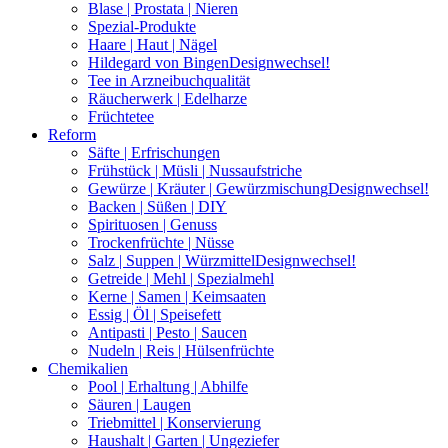
Blase | Prostata | Nieren
Spezial-Produkte
Haare | Haut | Nägel
Hildegard von Bingen
Designwechsel!
Tee in Arzneibuchqualität
Räucherwerk | Edelharze
Früchtetee
Reform
Säfte | Erfrischungen
Frühstück | Müsli | Nussaufstriche
Gewürze | Kräuter | Gewürzmischung
Designwechsel!
Backen | Süßen | DIY
Spirituosen | Genuss
Trockenfrüchte | Nüsse
Salz | Suppen | Würzmittel
Designwechsel!
Getreide | Mehl | Spezialmehl
Kerne | Samen | Keimsaaten
Essig | Öl | Speisefett
Antipasti | Pesto | Saucen
Nudeln | Reis | Hülsenfrüchte
Chemikalien
Pool | Erhaltung | Abhilfe
Säuren | Laugen
Triebmittel | Konservierung
Haushalt | Garten | Ungeziefer