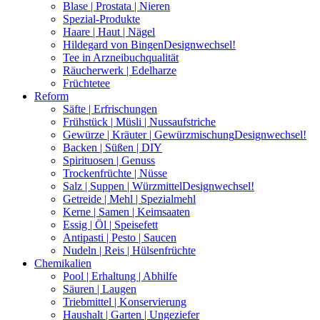
Blase | Prostata | Nieren
Spezial-Produkte
Haare | Haut | Nägel
Hildegard von Bingen
Designwechsel!
Tee in Arzneibuchqualität
Räucherwerk | Edelharze
Früchtetee
Reform
Säfte | Erfrischungen
Frühstück | Müsli | Nussaufstriche
Gewürze | Kräuter | Gewürzmischung
Designwechsel!
Backen | Süßen | DIY
Spirituosen | Genuss
Trockenfrüchte | Nüsse
Salz | Suppen | Würzmittel
Designwechsel!
Getreide | Mehl | Spezialmehl
Kerne | Samen | Keimsaaten
Essig | Öl | Speisefett
Antipasti | Pesto | Saucen
Nudeln | Reis | Hülsenfrüchte
Chemikalien
Pool | Erhaltung | Abhilfe
Säuren | Laugen
Triebmittel | Konservierung
Haushalt | Garten | Ungeziefer