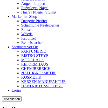
Augen | Lippen
Fußpflege | Nägel
Haare | Pflege | Styling
Marken im Shop
Drogerie Pfeiffer
Schälmühle Nestelberger
Rausch
Weleda
Rapunzel
Beutelsbacher
Sortiment vor Ort
PARFUMERIE
BISTRO STEYR
MODEHAUS
REFORMHAUS
CHEMIBEREICH
NATUR-KOSMETIK
KOSMETIK
KERZEN-MANUFAKTUR
HAND- & FUSSPFLEGE
Login
×
Schließen