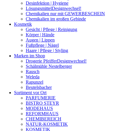
Desinfektion | Hygiene
Lösungsmittel
Designwechsel!
Chemikalien nur mit GEWERBESCHEIN
Chemikalien im großen Gebinde
Kosmetik
Gesicht | Pflege | Reinigung
Körper | Hände
Augen | Lippen
Fußpflege | Nägel
Haare | Pflege | Styling
Marken im Shop
Drogerie Pfeiffer
Designwechsel!
Schälmühle Nestelberger
Rausch
Weleda
Rapunzel
Beutelsbacher
Sortiment vor Ort
PARFUMERIE
BISTRO STEYR
MODEHAUS
REFORMHAUS
CHEMIBEREICH
NATUR-KOSMETIK
KOSMETIK