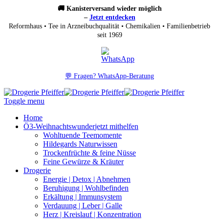
🚚 Kanisterversand wieder möglich
–
Jetzt entdecken
Reformhaus • Tee in Arzneibuchqualität • Chemikalien • Familienbetrieb
seit 1969
💬 Fragen? WhatsApp-Beratung
Toggle menu
Home
Ö3-Weihnachtswunder
jetzt mithelfen
Wohltuende Teemomente
Hildegards Naturwissen
Trockenfrüchte & feine Nüsse
Feine Gewürze & Kräuter
Drogerie
Energie | Detox | Abnehmen
Beruhigung | Wohlbefinden
Erkältung | Immunsystem
Verdauung | Leber | Galle
Herz | Kreislauf | Konzentration