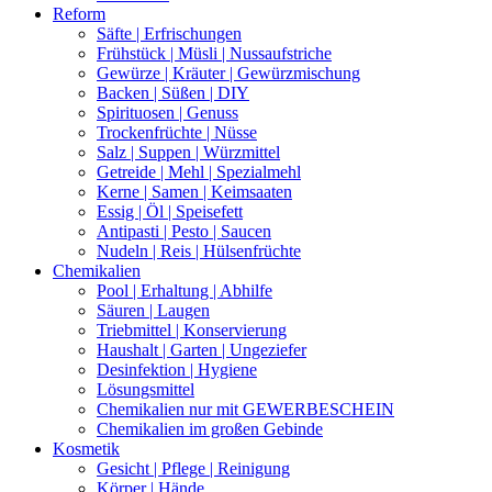
Reform
Säfte | Erfrischungen
Frühstück | Müsli | Nussaufstriche
Gewürze | Kräuter | Gewürzmischung
Backen | Süßen | DIY
Spirituosen | Genuss
Trockenfrüchte | Nüsse
Salz | Suppen | Würzmittel
Getreide | Mehl | Spezialmehl
Kerne | Samen | Keimsaaten
Essig | Öl | Speisefett
Antipasti | Pesto | Saucen
Nudeln | Reis | Hülsenfrüchte
Chemikalien
Pool | Erhaltung | Abhilfe
Säuren | Laugen
Triebmittel | Konservierung
Haushalt | Garten | Ungeziefer
Desinfektion | Hygiene
Lösungsmittel
Chemikalien nur mit GEWERBESCHEIN
Chemikalien im großen Gebinde
Kosmetik
Gesicht | Pflege | Reinigung
Körper | Hände