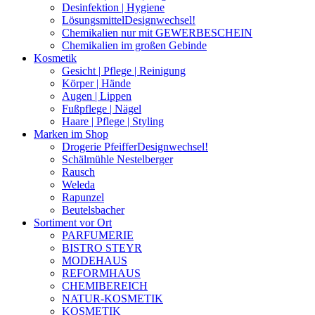
Desinfektion | Hygiene
Lösungsmittel
Designwechsel!
Chemikalien nur mit GEWERBESCHEIN
Chemikalien im großen Gebinde
Kosmetik
Gesicht | Pflege | Reinigung
Körper | Hände
Augen | Lippen
Fußpflege | Nägel
Haare | Pflege | Styling
Marken im Shop
Drogerie Pfeiffer
Designwechsel!
Schälmühle Nestelberger
Rausch
Weleda
Rapunzel
Beutelsbacher
Sortiment vor Ort
PARFUMERIE
BISTRO STEYR
MODEHAUS
REFORMHAUS
CHEMIBEREICH
NATUR-KOSMETIK
KOSMETIK