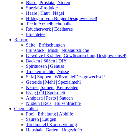
Blase | Prostata | Nieren
Spezial-Produkte
Haare | Haut | Nägel
Hildegard von Bingen
Designwechsel!
Tee in Arzneibuchqualität
Räucherwerk | Edelharze
Früchtetee
Reform
Säfte | Erfrischungen
Frühstück | Müsli | Nussaufstriche
Gewürze | Kräuter | Gewürzmischung
Designwechsel!
Backen | Süßen | DIY
Spirituosen | Genuss
Trockenfrüchte | Nüsse
Salz | Suppen | Würzmittel
Designwechsel!
Getreide | Mehl | Spezialmehl
Kerne | Samen | Keimsaaten
Essig | Öl | Speisefett
Antipasti | Pesto | Saucen
Nudeln | Reis | Hülsenfrüchte
Chemikalien
Pool | Erhaltung | Abhilfe
Säuren | Laugen
Triebmittel | Konservierung
Haushalt | Garten | Ungeziefer