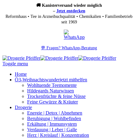
🚚 Kanisterversand wieder möglich
–
Jetzt entdecken
Reformhaus • Tee in Arzneibuchqualität • Chemikalien • Familienbetrieb
seit 1969
💬 Fragen? WhatsApp-Beratung
Toggle menu
Home
Ö3-Weihnachtswunder
jetzt mithelfen
Wohltuende Teemomente
Hildegards Naturwissen
Trockenfrüchte & feine Nüsse
Feine Gewürze & Kräuter
Drogerie
Energie | Detox | Abnehmen
Beruhigung | Wohlbefinden
Erkältung | Immunsystem
Verdauung | Leber | Galle
Herz | Kreislauf | Konzentration