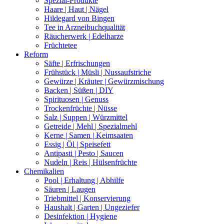
Spezial-Produkte
Haare | Haut | Nägel
Hildegard von Bingen
Tee in Arzneibuchqualität
Räucherwerk | Edelharze
Früchtetee
Reform
Säfte | Erfrischungen
Frühstück | Müsli | Nussaufstriche
Gewürze | Kräuter | Gewürzmischung
Backen | Süßen | DIY
Spirituosen | Genuss
Trockenfrüchte | Nüsse
Salz | Suppen | Würzmittel
Getreide | Mehl | Spezialmehl
Kerne | Samen | Keimsaaten
Essig | Öl | Speisefett
Antipasti | Pesto | Saucen
Nudeln | Reis | Hülsenfrüchte
Chemikalien
Pool | Erhaltung | Abhilfe
Säuren | Laugen
Triebmittel | Konservierung
Haushalt | Garten | Ungeziefer
Desinfektion | Hygiene