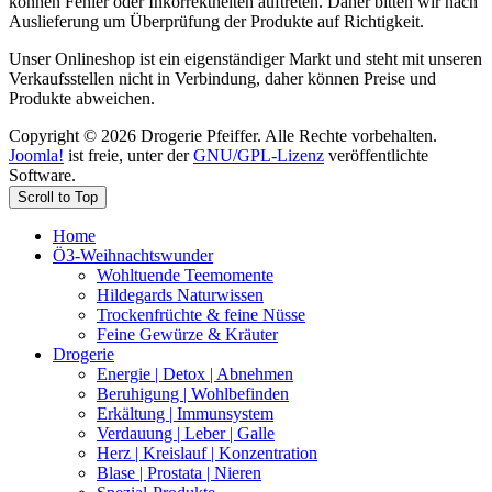
können Fehler oder Inkorrektheiten auftreten. Daher bitten wir nach
Auslieferung um Überprüfung der Produkte auf Richtigkeit.
Unser Onlineshop ist ein eigenständiger Markt und steht mit unseren
Verkaufsstellen nicht in Verbindung, daher können Preise und
Produkte abweichen.
Copyright © 2026 Drogerie Pfeiffer. Alle Rechte vorbehalten.
Joomla!
ist freie, unter der
GNU/GPL-Lizenz
veröffentlichte
Software.
Scroll to Top
Home
Ö3-Weihnachtswunder
Wohltuende Teemomente
Hildegards Naturwissen
Trockenfrüchte & feine Nüsse
Feine Gewürze & Kräuter
Drogerie
Energie | Detox | Abnehmen
Beruhigung | Wohlbefinden
Erkältung | Immunsystem
Verdauung | Leber | Galle
Herz | Kreislauf | Konzentration
Blase | Prostata | Nieren