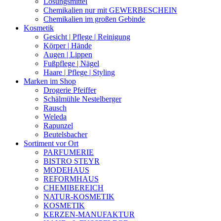
Lösungsmittel
Chemikalien nur mit GEWERBESCHEIN
Chemikalien im großen Gebinde
Kosmetik
Gesicht | Pflege | Reinigung
Körper | Hände
Augen | Lippen
Fußpflege | Nägel
Haare | Pflege | Styling
Marken im Shop
Drogerie Pfeiffer
Schälmühle Nestelberger
Rausch
Weleda
Rapunzel
Beutelsbacher
Sortiment vor Ort
PARFUMERIE
BISTRO STEYR
MODEHAUS
REFORMHAUS
CHEMIBEREICH
NATUR-KOSMETIK
KOSMETIK
KERZEN-MANUFAKTUR