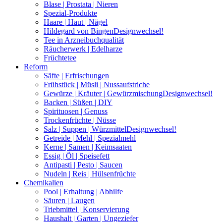
Blase | Prostata | Nieren
Spezial-Produkte
Haare | Haut | Nägel
Hildegard von Bingen
Designwechsel!
Tee in Arzneibuchqualität
Räucherwerk | Edelharze
Früchtetee
Reform
Säfte | Erfrischungen
Frühstück | Müsli | Nussaufstriche
Gewürze | Kräuter | Gewürzmischung
Designwechsel!
Backen | Süßen | DIY
Spirituosen | Genuss
Trockenfrüchte | Nüsse
Salz | Suppen | Würzmittel
Designwechsel!
Getreide | Mehl | Spezialmehl
Kerne | Samen | Keimsaaten
Essig | Öl | Speisefett
Antipasti | Pesto | Saucen
Nudeln | Reis | Hülsenfrüchte
Chemikalien
Pool | Erhaltung | Abhilfe
Säuren | Laugen
Triebmittel | Konservierung
Haushalt | Garten | Ungeziefer