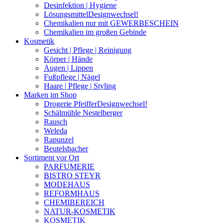
Desinfektion | Hygiene
Lösungsmittel
Designwechsel!
Chemikalien nur mit GEWERBESCHEIN
Chemikalien im großen Gebinde
Kosmetik
Gesicht | Pflege | Reinigung
Körper | Hände
Augen | Lippen
Fußpflege | Nägel
Haare | Pflege | Styling
Marken im Shop
Drogerie Pfeiffer
Designwechsel!
Schälmühle Nestelberger
Rausch
Weleda
Rapunzel
Beutelsbacher
Sortiment vor Ort
PARFUMERIE
BISTRO STEYR
MODEHAUS
REFORMHAUS
CHEMIBEREICH
NATUR-KOSMETIK
KOSMETIK