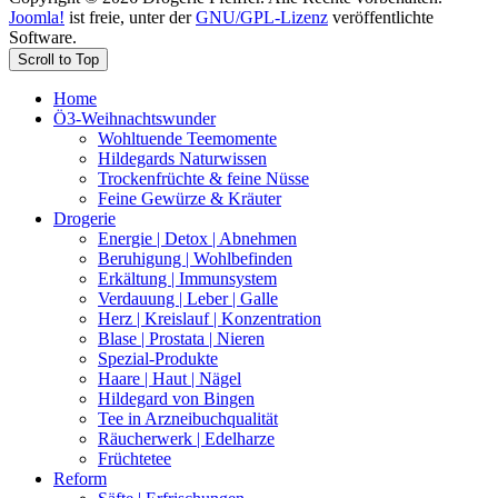
Joomla!
ist freie, unter der
GNU/GPL-Lizenz
veröffentlichte
Software.
Scroll to Top
Home
Ö3-Weihnachtswunder
Wohltuende Teemomente
Hildegards Naturwissen
Trockenfrüchte & feine Nüsse
Feine Gewürze & Kräuter
Drogerie
Energie | Detox | Abnehmen
Beruhigung | Wohlbefinden
Erkältung | Immunsystem
Verdauung | Leber | Galle
Herz | Kreislauf | Konzentration
Blase | Prostata | Nieren
Spezial-Produkte
Haare | Haut | Nägel
Hildegard von Bingen
Tee in Arzneibuchqualität
Räucherwerk | Edelharze
Früchtetee
Reform