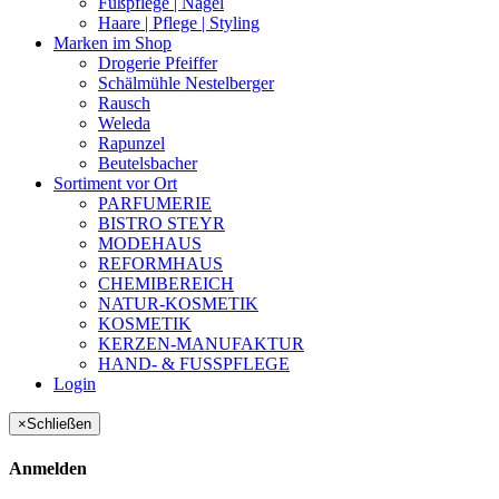
Fußpflege | Nägel
Haare | Pflege | Styling
Marken im Shop
Drogerie Pfeiffer
Schälmühle Nestelberger
Rausch
Weleda
Rapunzel
Beutelsbacher
Sortiment vor Ort
PARFUMERIE
BISTRO STEYR
MODEHAUS
REFORMHAUS
CHEMIBEREICH
NATUR-KOSMETIK
KOSMETIK
KERZEN-MANUFAKTUR
HAND- & FUSSPFLEGE
Login
×
Schließen
Anmelden