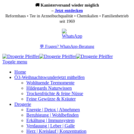
🚚 Kanisterversand wieder möglich
–
Jetzt entdecken
Reformhaus • Tee in Arzneibuchqualität • Chemikalien • Familienbetrieb
seit 1969
💬 Fragen? WhatsApp-Beratung
Toggle menu
Home
Ö3-Weihnachtswunder
jetzt mithelfen
Wohltuende Teemomente
Hildegards Naturwissen
Trockenfrüchte & feine Nüsse
Feine Gewürze & Kräuter
Drogerie
Energie | Detox | Abnehmen
Beruhigung | Wohlbefinden
Erkältung | Immunsystem
Verdauung | Leber | Galle
Herz | Kreislauf | Konzentration