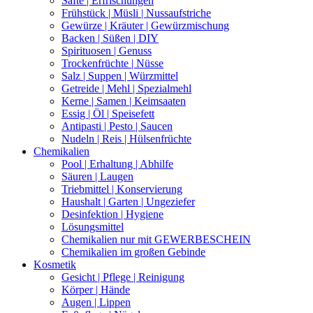
Säfte | Erfrischungen
Frühstück | Müsli | Nussaufstriche
Gewürze | Kräuter | Gewürzmischung
Backen | Süßen | DIY
Spirituosen | Genuss
Trockenfrüchte | Nüsse
Salz | Suppen | Würzmittel
Getreide | Mehl | Spezialmehl
Kerne | Samen | Keimsaaten
Essig | Öl | Speisefett
Antipasti | Pesto | Saucen
Nudeln | Reis | Hülsenfrüchte
Chemikalien
Pool | Erhaltung | Abhilfe
Säuren | Laugen
Triebmittel | Konservierung
Haushalt | Garten | Ungeziefer
Desinfektion | Hygiene
Lösungsmittel
Chemikalien nur mit GEWERBESCHEIN
Chemikalien im großen Gebinde
Kosmetik
Gesicht | Pflege | Reinigung
Körper | Hände
Augen | Lippen