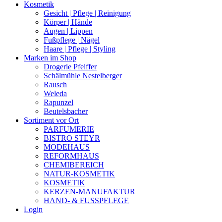
Kosmetik
Gesicht | Pflege | Reinigung
Körper | Hände
Augen | Lippen
Fußpflege | Nägel
Haare | Pflege | Styling
Marken im Shop
Drogerie Pfeiffer
Schälmühle Nestelberger
Rausch
Weleda
Rapunzel
Beutelsbacher
Sortiment vor Ort
PARFUMERIE
BISTRO STEYR
MODEHAUS
REFORMHAUS
CHEMIBEREICH
NATUR-KOSMETIK
KOSMETIK
KERZEN-MANUFAKTUR
HAND- & FUSSPFLEGE
Login