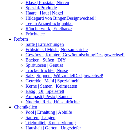
Blase | Prostata | Nieren
Spezial-Produkte
Haare | Haut | Nägel
Hildegard von Bingen
Designwechsel!
Tee in Arzneibuchqualität
Räucherwerk | Edelharze
Früchtetee
Reform
Säfte | Erfrischungen
Frühstück | Müsli | Nussaufstriche
Gewürze | Kräuter | Gewürzmischung
Designwechsel!
Backen | Süßen | DIY
Spirituosen | Genuss
Trockenfrüchte | Nüsse
Salz | Suppen | Würzmittel
Designwechsel!
Getreide | Mehl | Spezialmehl
Kerne | Samen | Keimsaaten
Essig | Öl | Speisefett
Antipasti | Pesto | Saucen
Nudeln | Reis | Hülsenfrüchte
Chemikalien
Pool | Erhaltung | Abhilfe
Säuren | Laugen
Triebmittel | Konservierung
Haushalt | Garten | Ungeziefer