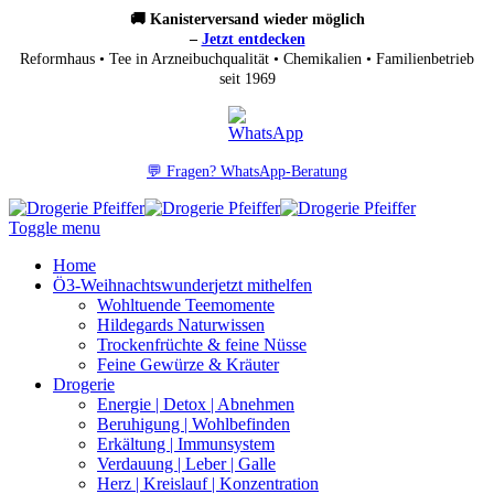
🚚 Kanisterversand wieder möglich
–
Jetzt entdecken
Reformhaus • Tee in Arzneibuchqualität • Chemikalien • Familienbetrieb
seit 1969
💬 Fragen? WhatsApp-Beratung
Toggle menu
Home
Ö3-Weihnachtswunder
jetzt mithelfen
Wohltuende Teemomente
Hildegards Naturwissen
Trockenfrüchte & feine Nüsse
Feine Gewürze & Kräuter
Drogerie
Energie | Detox | Abnehmen
Beruhigung | Wohlbefinden
Erkältung | Immunsystem
Verdauung | Leber | Galle
Herz | Kreislauf | Konzentration