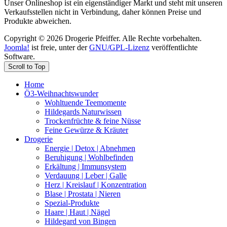
Unser Onlineshop ist ein eigenständiger Markt und steht mit unseren
Verkaufsstellen nicht in Verbindung, daher können Preise und
Produkte abweichen.
Copyright © 2026 Drogerie Pfeiffer. Alle Rechte vorbehalten.
Joomla!
ist freie, unter der
GNU/GPL-Lizenz
veröffentlichte
Software.
Scroll to Top
Home
Ö3-Weihnachtswunder
Wohltuende Teemomente
Hildegards Naturwissen
Trockenfrüchte & feine Nüsse
Feine Gewürze & Kräuter
Drogerie
Energie | Detox | Abnehmen
Beruhigung | Wohlbefinden
Erkältung | Immunsystem
Verdauung | Leber | Galle
Herz | Kreislauf | Konzentration
Blase | Prostata | Nieren
Spezial-Produkte
Haare | Haut | Nägel
Hildegard von Bingen