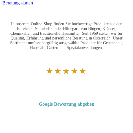
Beratung starten
In unserem Online-Shop finden Sie hochwertige Produkte aus den
Bereichen Naturheilkunde, Hildegard von Bingen, Kräuter,
Chemikalien und traditionelle Hausmittel. Seit 1969 stehen wir für
Qualität, Erfahrung und persönliche Beratung in Österreich. Unser
Sortiment umfasst sorgfältig ausgewählte Produkte für Gesundheit,
Haushalt, Garten und Spezialanwendungen.
★★★★★
Von Kunden empfohlen
4,7 von 5 Sternen bei Google
Google Bewertung abgeben
Über 50 Jahre Erfahrung – bewertet von unseren Kunden auf Google.