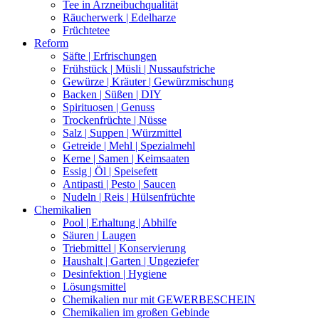
Tee in Arzneibuchqualität
Räucherwerk | Edelharze
Früchtetee
Reform
Säfte | Erfrischungen
Frühstück | Müsli | Nussaufstriche
Gewürze | Kräuter | Gewürzmischung
Backen | Süßen | DIY
Spirituosen | Genuss
Trockenfrüchte | Nüsse
Salz | Suppen | Würzmittel
Getreide | Mehl | Spezialmehl
Kerne | Samen | Keimsaaten
Essig | Öl | Speisefett
Antipasti | Pesto | Saucen
Nudeln | Reis | Hülsenfrüchte
Chemikalien
Pool | Erhaltung | Abhilfe
Säuren | Laugen
Triebmittel | Konservierung
Haushalt | Garten | Ungeziefer
Desinfektion | Hygiene
Lösungsmittel
Chemikalien nur mit GEWERBESCHEIN
Chemikalien im großen Gebinde