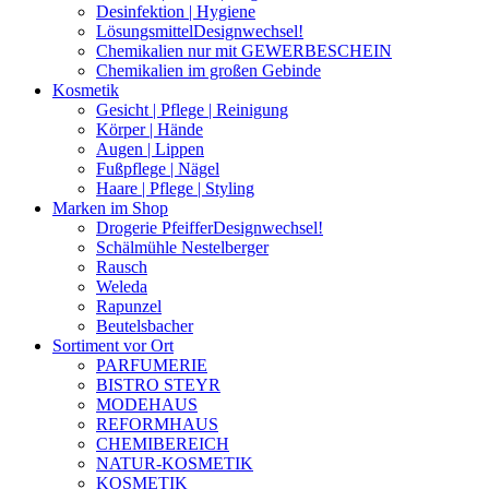
Desinfektion | Hygiene
Lösungsmittel
Designwechsel!
Chemikalien nur mit GEWERBESCHEIN
Chemikalien im großen Gebinde
Kosmetik
Gesicht | Pflege | Reinigung
Körper | Hände
Augen | Lippen
Fußpflege | Nägel
Haare | Pflege | Styling
Marken im Shop
Drogerie Pfeiffer
Designwechsel!
Schälmühle Nestelberger
Rausch
Weleda
Rapunzel
Beutelsbacher
Sortiment vor Ort
PARFUMERIE
BISTRO STEYR
MODEHAUS
REFORMHAUS
CHEMIBEREICH
NATUR-KOSMETIK
KOSMETIK