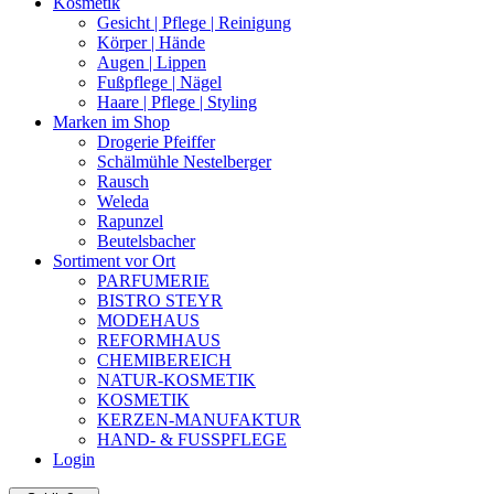
Kosmetik
Gesicht | Pflege | Reinigung
Körper | Hände
Augen | Lippen
Fußpflege | Nägel
Haare | Pflege | Styling
Marken im Shop
Drogerie Pfeiffer
Schälmühle Nestelberger
Rausch
Weleda
Rapunzel
Beutelsbacher
Sortiment vor Ort
PARFUMERIE
BISTRO STEYR
MODEHAUS
REFORMHAUS
CHEMIBEREICH
NATUR-KOSMETIK
KOSMETIK
KERZEN-MANUFAKTUR
HAND- & FUSSPFLEGE
Login