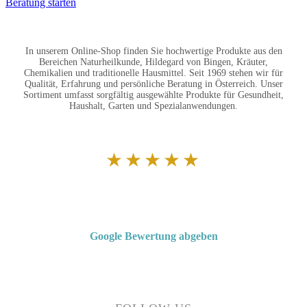
Beratung starten
In unserem Online-Shop finden Sie hochwertige Produkte aus den
Bereichen Naturheilkunde, Hildegard von Bingen, Kräuter,
Chemikalien und traditionelle Hausmittel. Seit 1969 stehen wir für
Qualität, Erfahrung und persönliche Beratung in Österreich. Unser
Sortiment umfasst sorgfältig ausgewählte Produkte für Gesundheit,
Haushalt, Garten und Spezialanwendungen.
★★★★★
Von Kunden empfohlen
4,7 von 5 Sternen bei Google
Google Bewertung abgeben
Über 50 Jahre Erfahrung – bewertet von unseren Kunden auf Google.