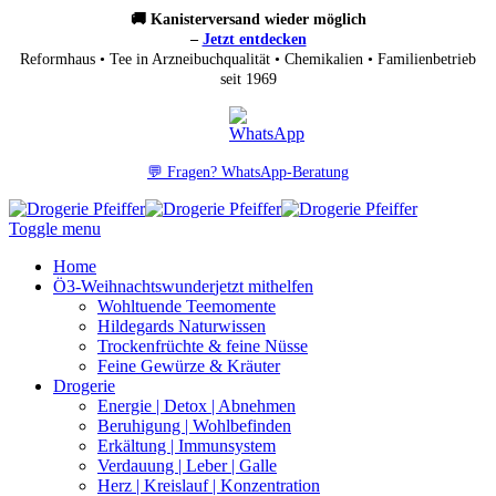
🚚 Kanisterversand wieder möglich
–
Jetzt entdecken
Reformhaus • Tee in Arzneibuchqualität • Chemikalien • Familienbetrieb
seit 1969
💬 Fragen? WhatsApp-Beratung
Toggle menu
Home
Ö3-Weihnachtswunder
jetzt mithelfen
Wohltuende Teemomente
Hildegards Naturwissen
Trockenfrüchte & feine Nüsse
Feine Gewürze & Kräuter
Drogerie
Energie | Detox | Abnehmen
Beruhigung | Wohlbefinden
Erkältung | Immunsystem
Verdauung | Leber | Galle
Herz | Kreislauf | Konzentration