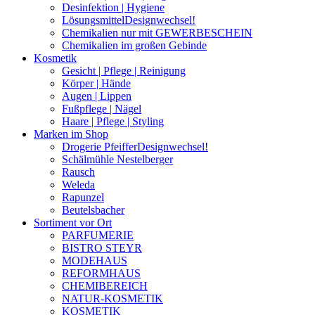
Desinfektion | Hygiene
Lösungsmittel
Designwechsel!
Chemikalien nur mit GEWERBESCHEIN
Chemikalien im großen Gebinde
Kosmetik
Gesicht | Pflege | Reinigung
Körper | Hände
Augen | Lippen
Fußpflege | Nägel
Haare | Pflege | Styling
Marken im Shop
Drogerie Pfeiffer
Designwechsel!
Schälmühle Nestelberger
Rausch
Weleda
Rapunzel
Beutelsbacher
Sortiment vor Ort
PARFUMERIE
BISTRO STEYR
MODEHAUS
REFORMHAUS
CHEMIBEREICH
NATUR-KOSMETIK
KOSMETIK