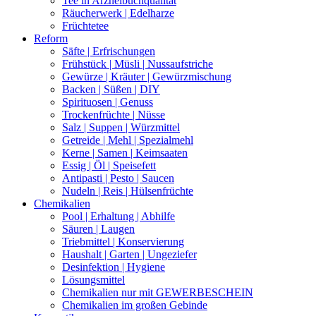
Tee in Arzneibuchqualität
Räucherwerk | Edelharze
Früchtetee
Reform
Säfte | Erfrischungen
Frühstück | Müsli | Nussaufstriche
Gewürze | Kräuter | Gewürzmischung
Backen | Süßen | DIY
Spirituosen | Genuss
Trockenfrüchte | Nüsse
Salz | Suppen | Würzmittel
Getreide | Mehl | Spezialmehl
Kerne | Samen | Keimsaaten
Essig | Öl | Speisefett
Antipasti | Pesto | Saucen
Nudeln | Reis | Hülsenfrüchte
Chemikalien
Pool | Erhaltung | Abhilfe
Säuren | Laugen
Triebmittel | Konservierung
Haushalt | Garten | Ungeziefer
Desinfektion | Hygiene
Lösungsmittel
Chemikalien nur mit GEWERBESCHEIN
Chemikalien im großen Gebinde