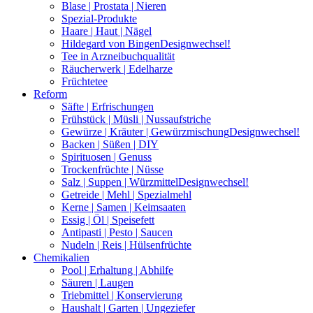
Blase | Prostata | Nieren
Spezial-Produkte
Haare | Haut | Nägel
Hildegard von Bingen
Designwechsel!
Tee in Arzneibuchqualität
Räucherwerk | Edelharze
Früchtetee
Reform
Säfte | Erfrischungen
Frühstück | Müsli | Nussaufstriche
Gewürze | Kräuter | Gewürzmischung
Designwechsel!
Backen | Süßen | DIY
Spirituosen | Genuss
Trockenfrüchte | Nüsse
Salz | Suppen | Würzmittel
Designwechsel!
Getreide | Mehl | Spezialmehl
Kerne | Samen | Keimsaaten
Essig | Öl | Speisefett
Antipasti | Pesto | Saucen
Nudeln | Reis | Hülsenfrüchte
Chemikalien
Pool | Erhaltung | Abhilfe
Säuren | Laugen
Triebmittel | Konservierung
Haushalt | Garten | Ungeziefer