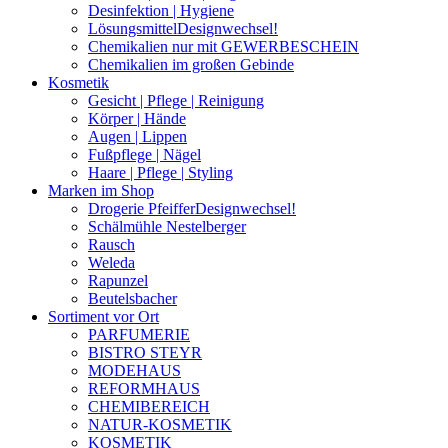
Desinfektion | Hygiene
Lösungsmittel
Designwechsel!
Chemikalien nur mit GEWERBESCHEIN
Chemikalien im großen Gebinde
Kosmetik
Gesicht | Pflege | Reinigung
Körper | Hände
Augen | Lippen
Fußpflege | Nägel
Haare | Pflege | Styling
Marken im Shop
Drogerie Pfeiffer
Designwechsel!
Schälmühle Nestelberger
Rausch
Weleda
Rapunzel
Beutelsbacher
Sortiment vor Ort
PARFUMERIE
BISTRO STEYR
MODEHAUS
REFORMHAUS
CHEMIBEREICH
NATUR-KOSMETIK
KOSMETIK