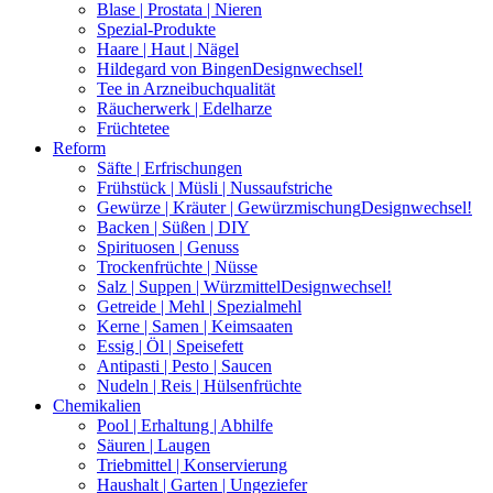
Blase | Prostata | Nieren
Spezial-Produkte
Haare | Haut | Nägel
Hildegard von Bingen
Designwechsel!
Tee in Arzneibuchqualität
Räucherwerk | Edelharze
Früchtetee
Reform
Säfte | Erfrischungen
Frühstück | Müsli | Nussaufstriche
Gewürze | Kräuter | Gewürzmischung
Designwechsel!
Backen | Süßen | DIY
Spirituosen | Genuss
Trockenfrüchte | Nüsse
Salz | Suppen | Würzmittel
Designwechsel!
Getreide | Mehl | Spezialmehl
Kerne | Samen | Keimsaaten
Essig | Öl | Speisefett
Antipasti | Pesto | Saucen
Nudeln | Reis | Hülsenfrüchte
Chemikalien
Pool | Erhaltung | Abhilfe
Säuren | Laugen
Triebmittel | Konservierung
Haushalt | Garten | Ungeziefer