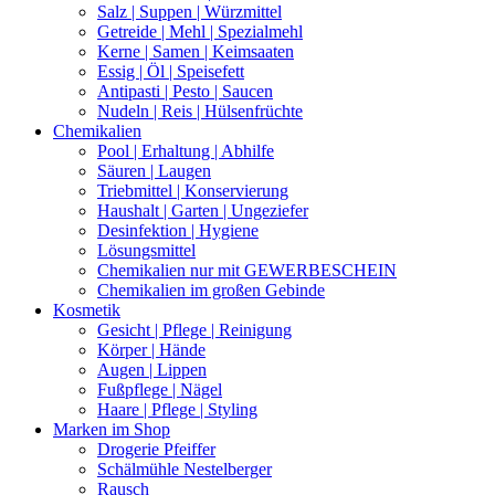
Salz | Suppen | Würzmittel
Getreide | Mehl | Spezialmehl
Kerne | Samen | Keimsaaten
Essig | Öl | Speisefett
Antipasti | Pesto | Saucen
Nudeln | Reis | Hülsenfrüchte
Chemikalien
Pool | Erhaltung | Abhilfe
Säuren | Laugen
Triebmittel | Konservierung
Haushalt | Garten | Ungeziefer
Desinfektion | Hygiene
Lösungsmittel
Chemikalien nur mit GEWERBESCHEIN
Chemikalien im großen Gebinde
Kosmetik
Gesicht | Pflege | Reinigung
Körper | Hände
Augen | Lippen
Fußpflege | Nägel
Haare | Pflege | Styling
Marken im Shop
Drogerie Pfeiffer
Schälmühle Nestelberger
Rausch