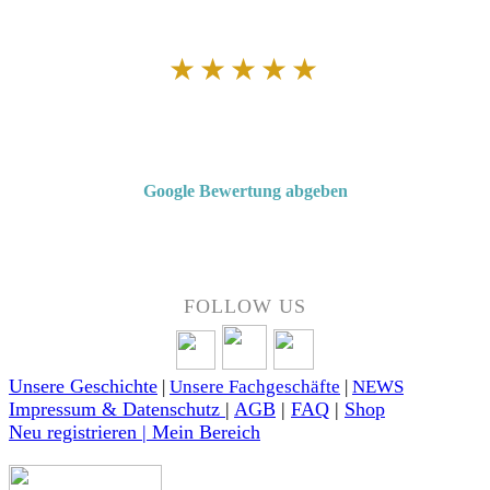
★★★★★
Von Kunden empfohlen
4,7 von 5 Sternen bei Google
Google Bewertung abgeben
Über 50 Jahre Erfahrung – bewertet von unseren Kunden auf Google.
FOLLOW US
Unsere Geschichte
|
Unsere Fachgeschäfte
|
NEWS
Impressum & Datenschutz
|
AGB
|
FAQ
|
Shop
Neu registrieren | Mein Bereich