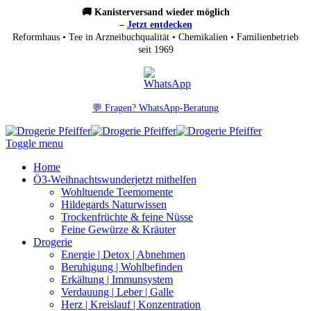
🚚 Kanisterversand wieder möglich
–
Jetzt entdecken
Reformhaus • Tee in Arzneibuchqualität • Chemikalien • Familienbetrieb
seit 1969
💬 Fragen? WhatsApp-Beratung
Toggle menu
Home
Ö3-Weihnachtswunder
jetzt mithelfen
Wohltuende Teemomente
Hildegards Naturwissen
Trockenfrüchte & feine Nüsse
Feine Gewürze & Kräuter
Drogerie
Energie | Detox | Abnehmen
Beruhigung | Wohlbefinden
Erkältung | Immunsystem
Verdauung | Leber | Galle
Herz | Kreislauf | Konzentration