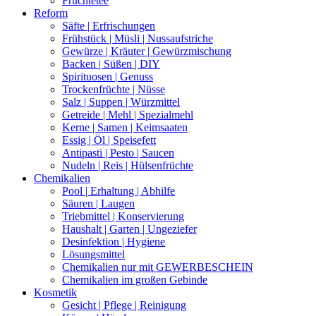
Früchtetee
Reform
Säfte | Erfrischungen
Frühstück | Müsli | Nussaufstriche
Gewürze | Kräuter | Gewürzmischung
Backen | Süßen | DIY
Spirituosen | Genuss
Trockenfrüchte | Nüsse
Salz | Suppen | Würzmittel
Getreide | Mehl | Spezialmehl
Kerne | Samen | Keimsaaten
Essig | Öl | Speisefett
Antipasti | Pesto | Saucen
Nudeln | Reis | Hülsenfrüchte
Chemikalien
Pool | Erhaltung | Abhilfe
Säuren | Laugen
Triebmittel | Konservierung
Haushalt | Garten | Ungeziefer
Desinfektion | Hygiene
Lösungsmittel
Chemikalien nur mit GEWERBESCHEIN
Chemikalien im großen Gebinde
Kosmetik
Gesicht | Pflege | Reinigung