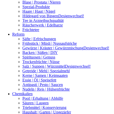
Blase | Prostata | Nieren
Spezial-Produkte
Haare | Haut | Nägel
Hildegard von Bingen
Designwechsel!
Tee in Arzneibuchqualität
Räucherwerk | Edelharze
Früchtetee
Reform
Säfte | Erfrischungen
Frühstück | Müsli | Nussaufstriche
Gewürze | Kräuter | Gewürzmischung
Designwechsel!
Backen | Süßen | DIY
Spirituosen | Genuss
Trockenfrüchte | Nüsse
Salz | Suppen | Würzmittel
Designwechsel!
Getreide | Mehl | Spezialmehl
Kerne | Samen | Keimsaaten
Essig | Öl | Speisefett
Antipasti | Pesto | Saucen
Nudeln | Reis | Hülsenfrüchte
Chemikalien
Pool | Erhaltung | Abhilfe
Säuren | Laugen
Triebmittel | Konservierung
Haushalt | Garten | Ungeziefer