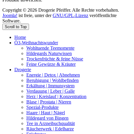
Copyright © 2026 Drogerie Pfeiffer. Alle Rechte vorbehalten.
Joomla!
ist freie, unter der
GNU/GPL-Lizenz
veröffentlichte
Software.
Scroll to Top
Home
Ö3-Weihnachtswunder
Wohltuende Teemomente
Hildegards Naturwissen
Trockenfrüchte & feine Nüsse
Feine Gewürze & Kräuter
Drogerie
Energie | Detox | Abnehmen
Beruhigung | Wohlbefinden
Erkältung | Immunsystem
Verdauung | Leber | Galle
Herz | Kreislauf | Konzentration
Blase | Prostata | Nieren
Spezial-Produkte
Haare | Haut | Nägel
Hildegard von Bingen
Tee in Arzneibuchqualität
Räucherwerk | Edelharze