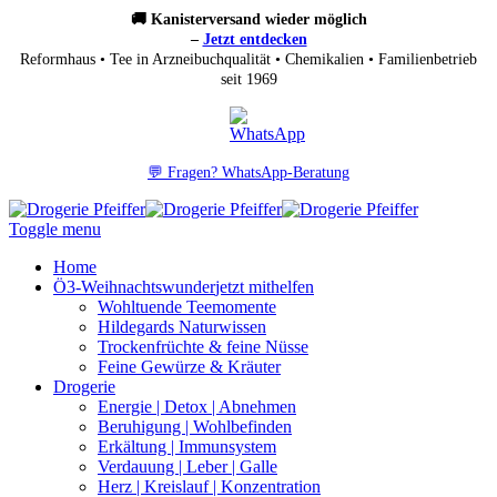
🚚 Kanisterversand wieder möglich
–
Jetzt entdecken
Reformhaus • Tee in Arzneibuchqualität • Chemikalien • Familienbetrieb
seit 1969
💬 Fragen? WhatsApp-Beratung
Toggle menu
Home
Ö3-Weihnachtswunder
jetzt mithelfen
Wohltuende Teemomente
Hildegards Naturwissen
Trockenfrüchte & feine Nüsse
Feine Gewürze & Kräuter
Drogerie
Energie | Detox | Abnehmen
Beruhigung | Wohlbefinden
Erkältung | Immunsystem
Verdauung | Leber | Galle
Herz | Kreislauf | Konzentration