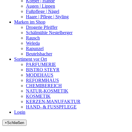
Körper | Hände
Augen | Lippen
Fußpflege | Nägel
Haare | Pflege | Styling
Marken im Shop
Drogerie Pfeiffer
Schälmühle Nestelberger
Rausch
Weleda
Rapunzel
Beutelsbacher
Sortiment vor Ort
PARFUMERIE
BISTRO STEYR
MODEHAUS
REFORMHAUS
CHEMIBEREICH
NATUR-KOSMETIK
KOSMETIK
KERZEN-MANUFAKTUR
HAND- & FUSSPFLEGE
Login
×
Schließen