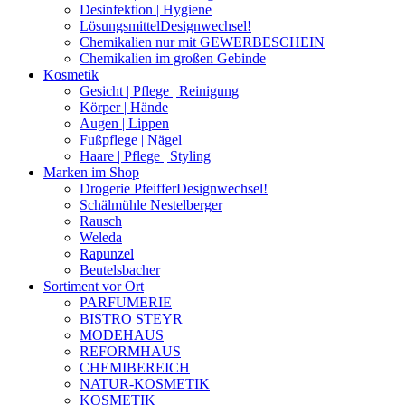
Desinfektion | Hygiene
Lösungsmittel
Designwechsel!
Chemikalien nur mit GEWERBESCHEIN
Chemikalien im großen Gebinde
Kosmetik
Gesicht | Pflege | Reinigung
Körper | Hände
Augen | Lippen
Fußpflege | Nägel
Haare | Pflege | Styling
Marken im Shop
Drogerie Pfeiffer
Designwechsel!
Schälmühle Nestelberger
Rausch
Weleda
Rapunzel
Beutelsbacher
Sortiment vor Ort
PARFUMERIE
BISTRO STEYR
MODEHAUS
REFORMHAUS
CHEMIBEREICH
NATUR-KOSMETIK
KOSMETIK