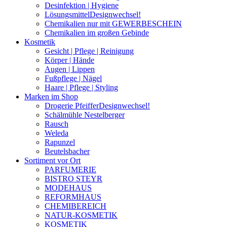
Desinfektion | Hygiene
Lösungsmittel
Designwechsel!
Chemikalien nur mit GEWERBESCHEIN
Chemikalien im großen Gebinde
Kosmetik
Gesicht | Pflege | Reinigung
Körper | Hände
Augen | Lippen
Fußpflege | Nägel
Haare | Pflege | Styling
Marken im Shop
Drogerie Pfeiffer
Designwechsel!
Schälmühle Nestelberger
Rausch
Weleda
Rapunzel
Beutelsbacher
Sortiment vor Ort
PARFUMERIE
BISTRO STEYR
MODEHAUS
REFORMHAUS
CHEMIBEREICH
NATUR-KOSMETIK
KOSMETIK