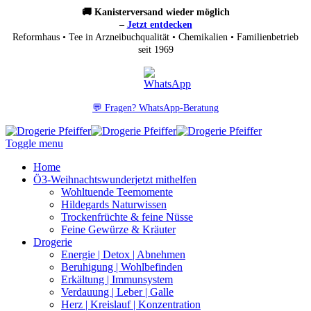
🚚 Kanisterversand wieder möglich
–
Jetzt entdecken
Reformhaus • Tee in Arzneibuchqualität • Chemikalien • Familienbetrieb
seit 1969
💬 Fragen? WhatsApp-Beratung
Toggle menu
Home
Ö3-Weihnachtswunder
jetzt mithelfen
Wohltuende Teemomente
Hildegards Naturwissen
Trockenfrüchte & feine Nüsse
Feine Gewürze & Kräuter
Drogerie
Energie | Detox | Abnehmen
Beruhigung | Wohlbefinden
Erkältung | Immunsystem
Verdauung | Leber | Galle
Herz | Kreislauf | Konzentration