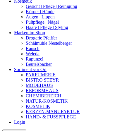
Kosmetik
Gesicht | Pflege | Reinigung
Körper | Hände
Augen | Lippen
Fußpflege | Nägel
Haare | Pflege | Styling
Marken im Shop
Drogerie Pfeiffer
Schälmühle Nestelberger
Rausch
Weleda
Rapunzel
Beutelsbacher
Sortiment vor Ort
PARFUMERIE
BISTRO STEYR
MODEHAUS
REFORMHAUS
CHEMIBEREICH
NATUR-KOSMETIK
KOSMETIK
KERZEN-MANUFAKTUR
HAND- & FUSSPFLEGE
Login