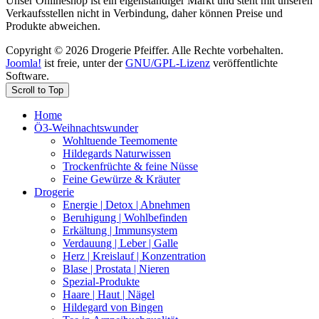
Unser Onlineshop ist ein eigenständiger Markt und steht mit unseren
Verkaufsstellen nicht in Verbindung, daher können Preise und
Produkte abweichen.
Copyright © 2026 Drogerie Pfeiffer. Alle Rechte vorbehalten.
Joomla!
ist freie, unter der
GNU/GPL-Lizenz
veröffentlichte
Software.
Scroll to Top
Home
Ö3-Weihnachtswunder
Wohltuende Teemomente
Hildegards Naturwissen
Trockenfrüchte & feine Nüsse
Feine Gewürze & Kräuter
Drogerie
Energie | Detox | Abnehmen
Beruhigung | Wohlbefinden
Erkältung | Immunsystem
Verdauung | Leber | Galle
Herz | Kreislauf | Konzentration
Blase | Prostata | Nieren
Spezial-Produkte
Haare | Haut | Nägel
Hildegard von Bingen