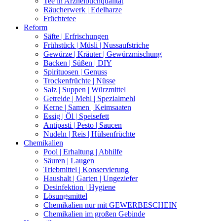
Tee in Arzneibuchqualität
Räucherwerk | Edelharze
Früchtetee
Reform
Säfte | Erfrischungen
Frühstück | Müsli | Nussaufstriche
Gewürze | Kräuter | Gewürzmischung
Backen | Süßen | DIY
Spirituosen | Genuss
Trockenfrüchte | Nüsse
Salz | Suppen | Würzmittel
Getreide | Mehl | Spezialmehl
Kerne | Samen | Keimsaaten
Essig | Öl | Speisefett
Antipasti | Pesto | Saucen
Nudeln | Reis | Hülsenfrüchte
Chemikalien
Pool | Erhaltung | Abhilfe
Säuren | Laugen
Triebmittel | Konservierung
Haushalt | Garten | Ungeziefer
Desinfektion | Hygiene
Lösungsmittel
Chemikalien nur mit GEWERBESCHEIN
Chemikalien im großen Gebinde