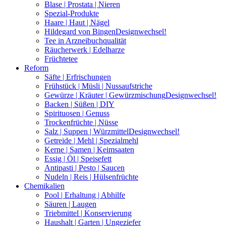
Blase | Prostata | Nieren
Spezial-Produkte
Haare | Haut | Nägel
Hildegard von Bingen
Designwechsel!
Tee in Arzneibuchqualität
Räucherwerk | Edelharze
Früchtetee
Reform
Säfte | Erfrischungen
Frühstück | Müsli | Nussaufstriche
Gewürze | Kräuter | Gewürzmischung
Designwechsel!
Backen | Süßen | DIY
Spirituosen | Genuss
Trockenfrüchte | Nüsse
Salz | Suppen | Würzmittel
Designwechsel!
Getreide | Mehl | Spezialmehl
Kerne | Samen | Keimsaaten
Essig | Öl | Speisefett
Antipasti | Pesto | Saucen
Nudeln | Reis | Hülsenfrüchte
Chemikalien
Pool | Erhaltung | Abhilfe
Säuren | Laugen
Triebmittel | Konservierung
Haushalt | Garten | Ungeziefer