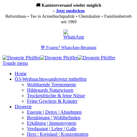
🚚 Kanisterversand wieder möglich
–
Jetzt entdecken
Reformhaus • Tee in Arzneibuchqualität • Chemikalien • Familienbetrieb
seit 1969
💬 Fragen? WhatsApp-Beratung
Toggle menu
Home
Ö3-Weihnachtswunder
jetzt mithelfen
Wohltuende Teemomente
Hildegards Naturwissen
Trockenfrüchte & feine Nüsse
Feine Gewürze & Kräuter
Drogerie
Energie | Detox | Abnehmen
Beruhigung | Wohlbefinden
Erkältung | Immunsystem
Verdauung | Leber | Galle
Herz | Kreislauf | Konzentration