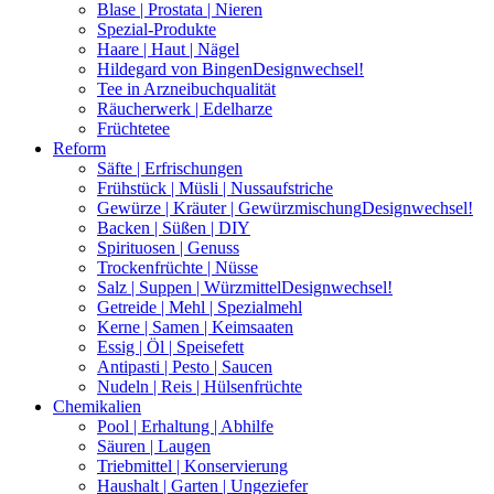
Blase | Prostata | Nieren
Spezial-Produkte
Haare | Haut | Nägel
Hildegard von Bingen
Designwechsel!
Tee in Arzneibuchqualität
Räucherwerk | Edelharze
Früchtetee
Reform
Säfte | Erfrischungen
Frühstück | Müsli | Nussaufstriche
Gewürze | Kräuter | Gewürzmischung
Designwechsel!
Backen | Süßen | DIY
Spirituosen | Genuss
Trockenfrüchte | Nüsse
Salz | Suppen | Würzmittel
Designwechsel!
Getreide | Mehl | Spezialmehl
Kerne | Samen | Keimsaaten
Essig | Öl | Speisefett
Antipasti | Pesto | Saucen
Nudeln | Reis | Hülsenfrüchte
Chemikalien
Pool | Erhaltung | Abhilfe
Säuren | Laugen
Triebmittel | Konservierung
Haushalt | Garten | Ungeziefer