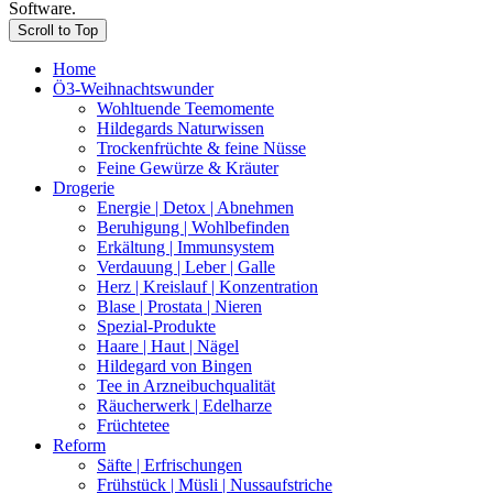
Software.
Scroll to Top
Home
Ö3-Weihnachtswunder
Wohltuende Teemomente
Hildegards Naturwissen
Trockenfrüchte & feine Nüsse
Feine Gewürze & Kräuter
Drogerie
Energie | Detox | Abnehmen
Beruhigung | Wohlbefinden
Erkältung | Immunsystem
Verdauung | Leber | Galle
Herz | Kreislauf | Konzentration
Blase | Prostata | Nieren
Spezial-Produkte
Haare | Haut | Nägel
Hildegard von Bingen
Tee in Arzneibuchqualität
Räucherwerk | Edelharze
Früchtetee
Reform
Säfte | Erfrischungen
Frühstück | Müsli | Nussaufstriche