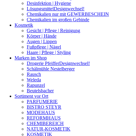
Desinfektion | Hygiene
Lösungsmittel
Designwechsel!
Chemikalien nur mit GEWERBESCHEIN
Chemikalien im großen Gebinde
Kosmetik
Gesicht | Pflege | Reinigung
Körper | Hände
Augen | Lippen
Fußpflege | Nägel
Haare | Pflege | Styling
Marken im Shop
Drogerie Pfeiffer
Designwechsel!
Schälmühle Nestelberger
Rausch
Weleda
Rapunzel
Beutelsbacher
Sortiment vor Ort
PARFUMERIE
BISTRO STEYR
MODEHAUS
REFORMHAUS
CHEMIBEREICH
NATUR-KOSMETIK
KOSMETIK