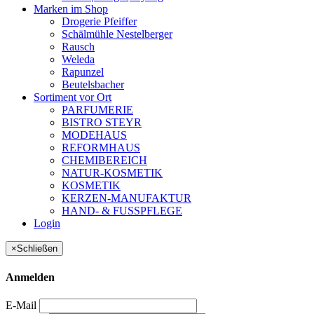
Marken im Shop
Drogerie Pfeiffer
Schälmühle Nestelberger
Rausch
Weleda
Rapunzel
Beutelsbacher
Sortiment vor Ort
PARFUMERIE
BISTRO STEYR
MODEHAUS
REFORMHAUS
CHEMIBEREICH
NATUR-KOSMETIK
KOSMETIK
KERZEN-MANUFAKTUR
HAND- & FUSSPFLEGE
Login
×
Schließen
Anmelden
E-Mail