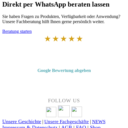
Direkt per WhatsApp beraten lassen
Sie haben Fragen zu Produkten, Verfügbarkeit oder Anwendung?
Unsere Fachberatung hilft Ihnen gerne persönlich weiter.
Beratung starten
★★★★★
Von Kunden empfohlen
4,7 von 5 Sternen bei Google
Google Bewertung abgeben
Über 50 Jahre Erfahrung – bewertet von unseren Kunden auf Google.
FOLLOW US
Unsere Geschichte
|
Unsere Fachgeschäfte
|
NEWS
Impressum & Datenschutz
|
AGB
|
FAQ
|
Shop