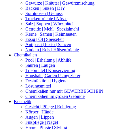
Gewürze | Kräuter | Gewürzmischung
Backen | Süßen | DIY
Spirituosen | Genuss
Trockenfrüchte | Nüsse
Salz | Suppen | Würzmittel
Getreide | Mehl | Spezialmehl
Kerne | Samen | Keimsaaten
Essig | Öl | Speisefett
Antipasti | Pesto | Saucen
Nudeln | Reis | Hülsenfrüchte
Chemikalien
Pool | Erhaltung | Abhilfe
Säuren | Laugen
Triebmittel | Konservierung
Haushalt | Garten | Ungeziefer
Desinfektion | Hygiene
Lösungsmittel
Chemikalien nur mit GEWERBESCHEIN
Chemikalien im großen Gebinde
Kosmetik
Gesicht | Pflege | Reinigung
Körper | Hände
Augen | Lippen
Fußpflege | Nägel
Haare | Pflege | Styling