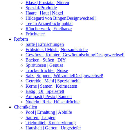
Blase | Prostata | Nieren
Spezial-Produkte
Haare | Haut | Nägel
Hildegard von Bingen
Designwechsel!
Tee in Arzneibuchqualität
Räucherwerk | Edelharze
Früchtetee
Reform
Säfte | Erfrischungen
Frühstück | Müsli | Nussaufstriche
Gewürze | Kräuter | Gewürzmischung
Designwechsel!
Backen | Süßen | DIY
Spirituosen | Genuss
Trockenfrüchte | Nüsse
Salz | Suppen | Würzmittel
Designwechsel!
Getreide | Mehl | Spezialmehl
Kerne | Samen | Keimsaaten
Essig | Öl | Speisefett
Antipasti | Pesto | Saucen
Nudeln | Reis | Hülsenfrüchte
Chemikalien
Pool | Erhaltung | Abhilfe
Säuren | Laugen
Triebmittel | Konservierung
Haushalt | Garten | Ungeziefer