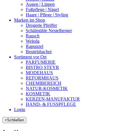
Augen | Lippen
Fußpflege | Nägel
Haare | Pflege | Styling
Marken im Shop
Drogerie Pfeiffer
Schälmühle Nestelberger
Rausch
Weleda
Rapunzel
Beutelsbacher
Sortiment vor Ort
PARFUMERIE
BISTRO STEYR
MODEHAUS
REFORMHAUS
CHEMIBEREICH
NATUR-KOSMETIK
KOSMETIK
KERZEN-MANUFAKTUR
HAND- & FUSSPFLEGE
Login
×
Schließen