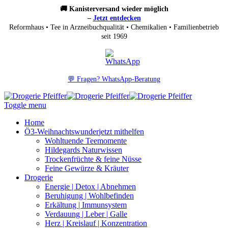
🚚 Kanisterversand wieder möglich
–
Jetzt entdecken
Reformhaus • Tee in Arzneibuchqualität • Chemikalien • Familienbetrieb
seit 1969
💬 Fragen? WhatsApp-Beratung
Toggle menu
Home
Ö3-Weihnachtswunder
jetzt mithelfen
Wohltuende Teemomente
Hildegards Naturwissen
Trockenfrüchte & feine Nüsse
Feine Gewürze & Kräuter
Drogerie
Energie | Detox | Abnehmen
Beruhigung | Wohlbefinden
Erkältung | Immunsystem
Verdauung | Leber | Galle
Herz | Kreislauf | Konzentration