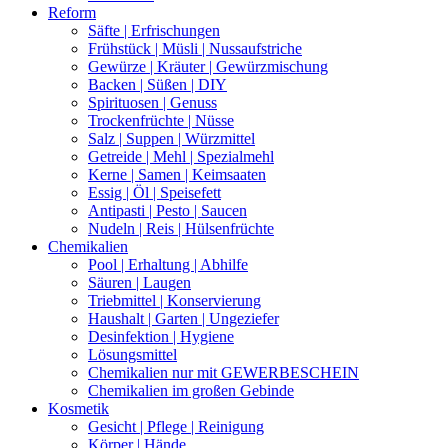
Reform
Säfte | Erfrischungen
Frühstück | Müsli | Nussaufstriche
Gewürze | Kräuter | Gewürzmischung
Backen | Süßen | DIY
Spirituosen | Genuss
Trockenfrüchte | Nüsse
Salz | Suppen | Würzmittel
Getreide | Mehl | Spezialmehl
Kerne | Samen | Keimsaaten
Essig | Öl | Speisefett
Antipasti | Pesto | Saucen
Nudeln | Reis | Hülsenfrüchte
Chemikalien
Pool | Erhaltung | Abhilfe
Säuren | Laugen
Triebmittel | Konservierung
Haushalt | Garten | Ungeziefer
Desinfektion | Hygiene
Lösungsmittel
Chemikalien nur mit GEWERBESCHEIN
Chemikalien im großen Gebinde
Kosmetik
Gesicht | Pflege | Reinigung
Körper | Hände