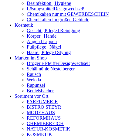
Desinfektion | Hygiene
Lösungsmittel
Designwechsel!
Chemikalien nur mit GEWERBESCHEIN
Chemikalien im großen Gebinde
Kosmetik
Gesicht | Pflege | Reinigung
Körper | Hände
Augen | Lippen
Fußpflege | Nägel
Haare | Pflege | Styling
Marken im Shop
Drogerie Pfeiffer
Designwechsel!
Schälmühle Nestelberger
Rausch
Weleda
Rapunzel
Beutelsbacher
Sortiment vor Ort
PARFUMERIE
BISTRO STEYR
MODEHAUS
REFORMHAUS
CHEMIBEREICH
NATUR-KOSMETIK
KOSMETIK