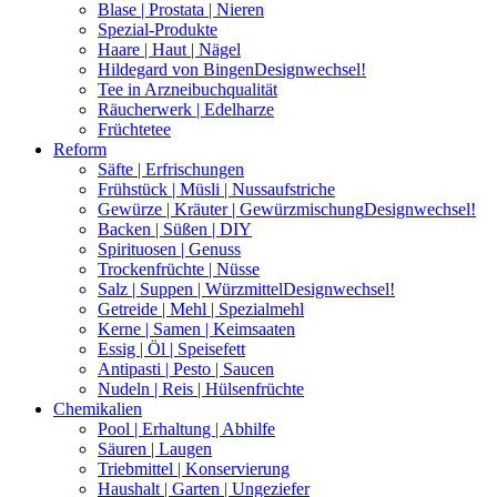
Blase | Prostata | Nieren
Spezial-Produkte
Haare | Haut | Nägel
Hildegard von Bingen
Designwechsel!
Tee in Arzneibuchqualität
Räucherwerk | Edelharze
Früchtetee
Reform
Säfte | Erfrischungen
Frühstück | Müsli | Nussaufstriche
Gewürze | Kräuter | Gewürzmischung
Designwechsel!
Backen | Süßen | DIY
Spirituosen | Genuss
Trockenfrüchte | Nüsse
Salz | Suppen | Würzmittel
Designwechsel!
Getreide | Mehl | Spezialmehl
Kerne | Samen | Keimsaaten
Essig | Öl | Speisefett
Antipasti | Pesto | Saucen
Nudeln | Reis | Hülsenfrüchte
Chemikalien
Pool | Erhaltung | Abhilfe
Säuren | Laugen
Triebmittel | Konservierung
Haushalt | Garten | Ungeziefer