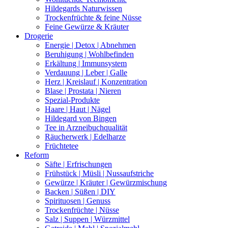
Hildegards Naturwissen
Trockenfrüchte & feine Nüsse
Feine Gewürze & Kräuter
Drogerie
Energie | Detox | Abnehmen
Beruhigung | Wohlbefinden
Erkältung | Immunsystem
Verdauung | Leber | Galle
Herz | Kreislauf | Konzentration
Blase | Prostata | Nieren
Spezial-Produkte
Haare | Haut | Nägel
Hildegard von Bingen
Tee in Arzneibuchqualität
Räucherwerk | Edelharze
Früchtetee
Reform
Säfte | Erfrischungen
Frühstück | Müsli | Nussaufstriche
Gewürze | Kräuter | Gewürzmischung
Backen | Süßen | DIY
Spirituosen | Genuss
Trockenfrüchte | Nüsse
Salz | Suppen | Würzmittel