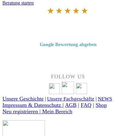
Beratung starten
★★★★★
Von Kunden empfohlen
4,7 von 5 Sternen bei Google
Google Bewertung abgeben
Über 50 Jahre Erfahrung – bewertet von unseren Kunden auf Google.
FOLLOW US
Unsere Geschichte
|
Unsere Fachgeschäfte
|
NEWS
Impressum & Datenschutz
|
AGB
|
FAQ
|
Shop
Neu registrieren | Mein Bereich