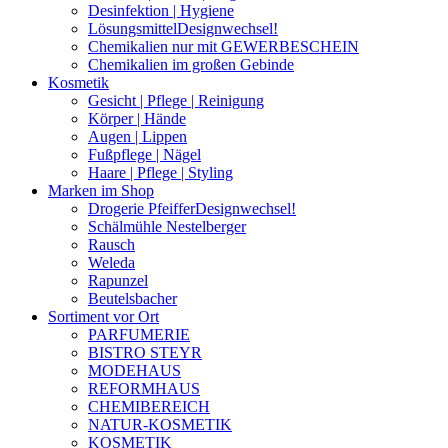
Desinfektion | Hygiene
Lösungsmittel
Designwechsel!
Chemikalien nur mit GEWERBESCHEIN
Chemikalien im großen Gebinde
Kosmetik
Gesicht | Pflege | Reinigung
Körper | Hände
Augen | Lippen
Fußpflege | Nägel
Haare | Pflege | Styling
Marken im Shop
Drogerie Pfeiffer
Designwechsel!
Schälmühle Nestelberger
Rausch
Weleda
Rapunzel
Beutelsbacher
Sortiment vor Ort
PARFUMERIE
BISTRO STEYR
MODEHAUS
REFORMHAUS
CHEMIBEREICH
NATUR-KOSMETIK
KOSMETIK