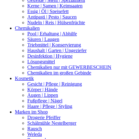
Getreide | Mehl | Spezialmehl
Kerne | Samen | Keimsaaten
Essig | Öl | Speisefett
Antipasti | Pesto | Saucen
Nudeln | Reis | Hülsenfrüchte
Chemikalien
Pool | Erhaltung | Abhilfe
Säuren | Laugen
Triebmittel | Konservierung
Haushalt | Garten | Ungeziefer
Desinfektion | Hygiene
Lösungsmittel
Chemikalien nur mit GEWERBESCHEIN
Chemikalien im großen Gebinde
Kosmetik
Gesicht | Pflege | Reinigung
Körper | Hände
Augen | Lippen
Fußpflege | Nägel
Haare | Pflege | Styling
Marken im Shop
Drogerie Pfeiffer
Schälmühle Nestelberger
Rausch
Weleda