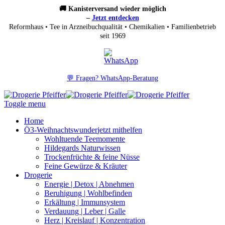
🚚 Kanisterversand wieder möglich
–
Jetzt entdecken
Reformhaus • Tee in Arzneibuchqualität • Chemikalien • Familienbetrieb
seit 1969
💬 Fragen? WhatsApp-Beratung
Toggle menu
Home
Ö3-Weihnachtswunder
jetzt mithelfen
Wohltuende Teemomente
Hildegards Naturwissen
Trockenfrüchte & feine Nüsse
Feine Gewürze & Kräuter
Drogerie
Energie | Detox | Abnehmen
Beruhigung | Wohlbefinden
Erkältung | Immunsystem
Verdauung | Leber | Galle
Herz | Kreislauf | Konzentration