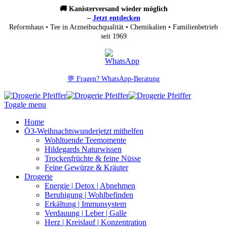
🚚 Kanisterversand wieder möglich
–
Jetzt entdecken
Reformhaus • Tee in Arzneibuchqualität • Chemikalien • Familienbetrieb
seit 1969
💬 Fragen? WhatsApp-Beratung
Toggle menu
Home
Ö3-Weihnachtswunder
jetzt mithelfen
Wohltuende Teemomente
Hildegards Naturwissen
Trockenfrüchte & feine Nüsse
Feine Gewürze & Kräuter
Drogerie
Energie | Detox | Abnehmen
Beruhigung | Wohlbefinden
Erkältung | Immunsystem
Verdauung | Leber | Galle
Herz | Kreislauf | Konzentration