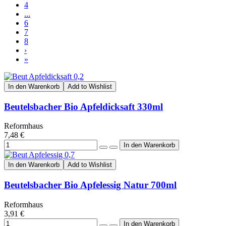
4
...
6
7
8
›
»
In den Warenkorb
Add to Wishlist
Beutelsbacher Bio Apfeldicksaft 330ml
Reformhaus
7,48 €
In den Warenkorb
Add to Wishlist
Beutelsbacher Bio Apfelessig Natur 700ml
Reformhaus
3,91 €