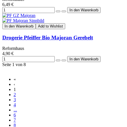
6,49 €
In den Warenkorb
Add to Wishlist
Drogerie Pfeiffer Bio Majoran Gerebelt
Reformhaus
4,90 €
Seite 1 von 8
«
‹
1
2
3
4
...
6
7
8