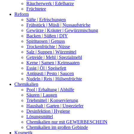
Räucherwerk | Edelharze
Früchtetee
Reform
Säfte | Erfrischungen
Frühstück | Müsli | Nussaufstriche
Gewürze | Kräuter | Gewürzmischung
Backen | Süßen | DIY
Spirituosen | Genuss
Trockenfrüchte | Nüsse
Salz | Suppen | Würzmittel
Getreide | Mehl | Spezialmehl
Kerne | Samen | Keimsaaten
Essig | Öl | Speisefett
Antipasti | Pesto | Saucen
Nudeln | Reis | Hülsenfrüchte
Chemikalien
Pool | Erhaltung | Abhilfe
Säuren | Laugen
Triebmittel | Konservierung
Haushalt | Garten | Ungeziefer
Desinfektion | Hygiene
Lösungsmittel
Chemikalien nur mit GEWERBESCHEIN
Chemikalien im großen Gebinde
Kosmetik