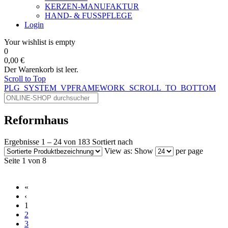
KERZEN-MANUFAKTUR
HAND- & FUSSPFLEGE
Login
Your wishlist is empty
0
0,00 €
Der Warenkorb ist leer.
Scroll to Top
PLG_SYSTEM_VPFRAMEWORK_SCROLL_TO_BOTTOM
Reformhaus
Ergebnisse 1 – 24 von 183
Sortiert nach
View as:
Show
per page
Seite 1 von 8
«
‹
1
2
3