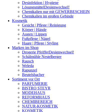
Desinfektion | Hygiene
Lösungsmittel
Designwechsel!
Chemikalien nur mit GEWERBESCHEIN
Chemikalien im großen Gebinde
Kosmetik
Gesicht | Pflege | Reinigung
Körper | Hände
Augen | Lippen
Fußpflege | Nägel
Haare | Pflege | Styling
Marken im Shop
Drogerie Pfeiffer
Designwechsel!
Schälmühle Nestelberger
Rausch
Weleda
Rapunzel
Beutelsbacher
Sortiment vor Ort
PARFUMERIE
BISTRO STEYR
MODEHAUS
REFORMHAUS
CHEMIBEREICH
NATUR-KOSMETIK
KOSMETIK