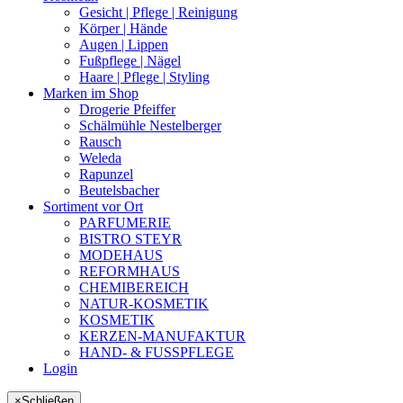
Gesicht | Pflege | Reinigung
Körper | Hände
Augen | Lippen
Fußpflege | Nägel
Haare | Pflege | Styling
Marken im Shop
Drogerie Pfeiffer
Schälmühle Nestelberger
Rausch
Weleda
Rapunzel
Beutelsbacher
Sortiment vor Ort
PARFUMERIE
BISTRO STEYR
MODEHAUS
REFORMHAUS
CHEMIBEREICH
NATUR-KOSMETIK
KOSMETIK
KERZEN-MANUFAKTUR
HAND- & FUSSPFLEGE
Login
×
Schließen