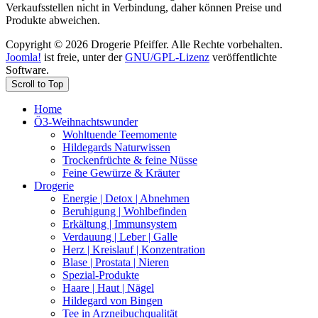
Verkaufsstellen nicht in Verbindung, daher können Preise und
Produkte abweichen.
Copyright © 2026 Drogerie Pfeiffer. Alle Rechte vorbehalten.
Joomla!
ist freie, unter der
GNU/GPL-Lizenz
veröffentlichte
Software.
Scroll to Top
Home
Ö3-Weihnachtswunder
Wohltuende Teemomente
Hildegards Naturwissen
Trockenfrüchte & feine Nüsse
Feine Gewürze & Kräuter
Drogerie
Energie | Detox | Abnehmen
Beruhigung | Wohlbefinden
Erkältung | Immunsystem
Verdauung | Leber | Galle
Herz | Kreislauf | Konzentration
Blase | Prostata | Nieren
Spezial-Produkte
Haare | Haut | Nägel
Hildegard von Bingen
Tee in Arzneibuchqualität