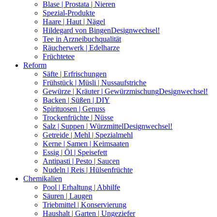
Blase | Prostata | Nieren
Spezial-Produkte
Haare | Haut | Nägel
Hildegard von Bingen
Designwechsel!
Tee in Arzneibuchqualität
Räucherwerk | Edelharze
Früchtetee
Reform
Säfte | Erfrischungen
Frühstück | Müsli | Nussaufstriche
Gewürze | Kräuter | Gewürzmischung
Designwechsel!
Backen | Süßen | DIY
Spirituosen | Genuss
Trockenfrüchte | Nüsse
Salz | Suppen | Würzmittel
Designwechsel!
Getreide | Mehl | Spezialmehl
Kerne | Samen | Keimsaaten
Essig | Öl | Speisefett
Antipasti | Pesto | Saucen
Nudeln | Reis | Hülsenfrüchte
Chemikalien
Pool | Erhaltung | Abhilfe
Säuren | Laugen
Triebmittel | Konservierung
Haushalt | Garten | Ungeziefer