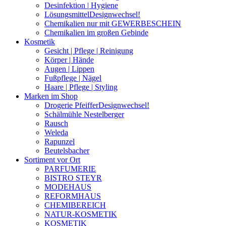
Desinfektion | Hygiene
Lösungsmittel
Designwechsel!
Chemikalien nur mit GEWERBESCHEIN
Chemikalien im großen Gebinde
Kosmetik
Gesicht | Pflege | Reinigung
Körper | Hände
Augen | Lippen
Fußpflege | Nägel
Haare | Pflege | Styling
Marken im Shop
Drogerie Pfeiffer
Designwechsel!
Schälmühle Nestelberger
Rausch
Weleda
Rapunzel
Beutelsbacher
Sortiment vor Ort
PARFUMERIE
BISTRO STEYR
MODEHAUS
REFORMHAUS
CHEMIBEREICH
NATUR-KOSMETIK
KOSMETIK