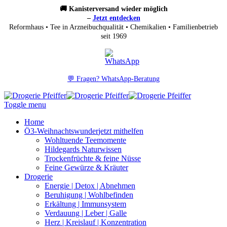
🚚 Kanisterversand wieder möglich
–
Jetzt entdecken
Reformhaus • Tee in Arzneibuchqualität • Chemikalien • Familienbetrieb
seit 1969
💬 Fragen? WhatsApp-Beratung
Toggle menu
Home
Ö3-Weihnachtswunder
jetzt mithelfen
Wohltuende Teemomente
Hildegards Naturwissen
Trockenfrüchte & feine Nüsse
Feine Gewürze & Kräuter
Drogerie
Energie | Detox | Abnehmen
Beruhigung | Wohlbefinden
Erkältung | Immunsystem
Verdauung | Leber | Galle
Herz | Kreislauf | Konzentration