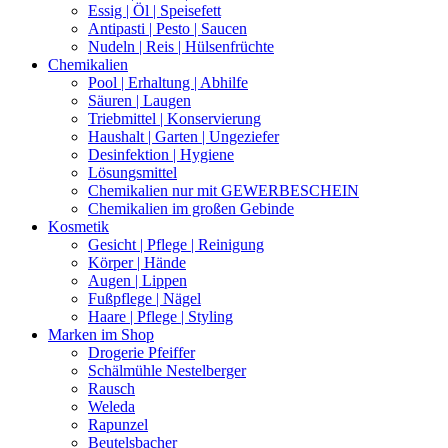
Essig | Öl | Speisefett
Antipasti | Pesto | Saucen
Nudeln | Reis | Hülsenfrüchte
Chemikalien
Pool | Erhaltung | Abhilfe
Säuren | Laugen
Triebmittel | Konservierung
Haushalt | Garten | Ungeziefer
Desinfektion | Hygiene
Lösungsmittel
Chemikalien nur mit GEWERBESCHEIN
Chemikalien im großen Gebinde
Kosmetik
Gesicht | Pflege | Reinigung
Körper | Hände
Augen | Lippen
Fußpflege | Nägel
Haare | Pflege | Styling
Marken im Shop
Drogerie Pfeiffer
Schälmühle Nestelberger
Rausch
Weleda
Rapunzel
Beutelsbacher