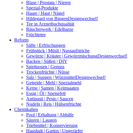
Blase | Prostata | Nieren
Spezial-Produkte
Haare | Haut | Nägel
Hildegard von Bingen
Designwechsel!
Tee in Arzneibuchqualität
Räucherwerk | Edelharze
Früchtetee
Reform
Säfte | Erfrischungen
Frühstück | Müsli | Nussaufstriche
Gewürze | Kräuter | Gewürzmischung
Designwechsel!
Backen | Süßen | DIY
Spirituosen | Genuss
Trockenfrüchte | Nüsse
Salz | Suppen | Würzmittel
Designwechsel!
Getreide | Mehl | Spezialmehl
Kerne | Samen | Keimsaaten
Essig | Öl | Speisefett
Antipasti | Pesto | Saucen
Nudeln | Reis | Hülsenfrüchte
Chemikalien
Pool | Erhaltung | Abhilfe
Säuren | Laugen
Triebmittel | Konservierung
Haushalt | Garten | Ungeziefer