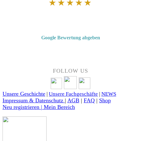
★★★★★
Von Kunden empfohlen
4,7 von 5 Sternen bei Google
Google Bewertung abgeben
Über 50 Jahre Erfahrung – bewertet von unseren Kunden auf Google.
FOLLOW US
Unsere Geschichte
|
Unsere Fachgeschäfte
|
NEWS
Impressum & Datenschutz
|
AGB
|
FAQ
|
Shop
Neu registrieren | Mein Bereich