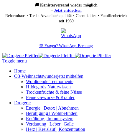
🚚 Kanisterversand wieder möglich
–
Jetzt entdecken
Reformhaus • Tee in Arzneibuchqualität • Chemikalien • Familienbetrieb
seit 1969
💬 Fragen? WhatsApp-Beratung
Toggle menu
Home
Ö3-Weihnachtswunder
jetzt mithelfen
Wohltuende Teemomente
Hildegards Naturwissen
Trockenfrüchte & feine Nüsse
Feine Gewürze & Kräuter
Drogerie
Energie | Detox | Abnehmen
Beruhigung | Wohlbefinden
Erkältung | Immunsystem
Verdauung | Leber | Galle
Herz | Kreislauf | Konzentration