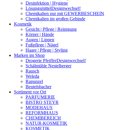
Desinfektion | Hygiene
Lösungsmittel
Designwechsel!
Chemikalien nur mit GEWERBESCHEIN
Chemikalien im großen Gebinde
Kosmetik
Gesicht | Pflege | Reinigung
Körper | Hände
Augen | Lippen
Fußpflege | Nägel
Haare | Pflege | Styling
Marken im Shop
Drogerie Pfeiffer
Designwechsel!
Schälmühle Nestelberger
Rausch
Weleda
Rapunzel
Beutelsbacher
Sortiment vor Ort
PARFUMERIE
BISTRO STEYR
MODEHAUS
REFORMHAUS
CHEMIBEREICH
NATUR-KOSMETIK
KOSMETIK