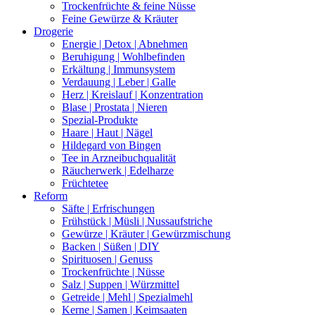
Trockenfrüchte & feine Nüsse
Feine Gewürze & Kräuter
Drogerie
Energie | Detox | Abnehmen
Beruhigung | Wohlbefinden
Erkältung | Immunsystem
Verdauung | Leber | Galle
Herz | Kreislauf | Konzentration
Blase | Prostata | Nieren
Spezial-Produkte
Haare | Haut | Nägel
Hildegard von Bingen
Tee in Arzneibuchqualität
Räucherwerk | Edelharze
Früchtetee
Reform
Säfte | Erfrischungen
Frühstück | Müsli | Nussaufstriche
Gewürze | Kräuter | Gewürzmischung
Backen | Süßen | DIY
Spirituosen | Genuss
Trockenfrüchte | Nüsse
Salz | Suppen | Würzmittel
Getreide | Mehl | Spezialmehl
Kerne | Samen | Keimsaaten