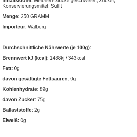
Inhaltsstoffe:
Melonen-Stücke geschwefelt, Zucker,
Konservierungsmittel: Sulfit
Menge:
250 GRAMM
Importeur:
Walberg
Durchschnittliche Nährwerte (je 100g):
Brennwert kJ (kcal):
1488kj / 343kcal
Fett:
0g
davon gesättigte Fettsäuren:
0g
Kohlenhydrate:
89g
davon Zucker:
75g
Ballaststoffe:
2g
Eiweiß:
0g