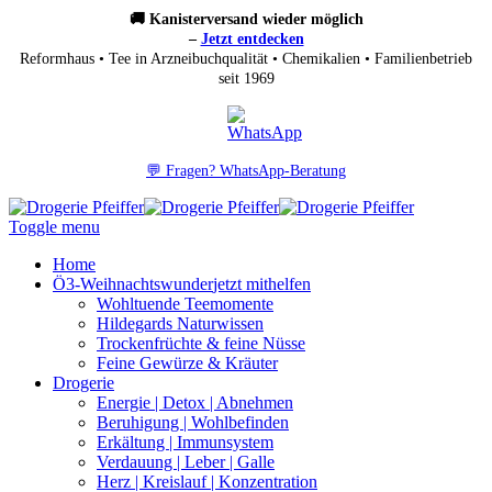
🚚 Kanisterversand wieder möglich
–
Jetzt entdecken
Reformhaus • Tee in Arzneibuchqualität • Chemikalien • Familienbetrieb
seit 1969
💬 Fragen? WhatsApp-Beratung
Toggle menu
Home
Ö3-Weihnachtswunder
jetzt mithelfen
Wohltuende Teemomente
Hildegards Naturwissen
Trockenfrüchte & feine Nüsse
Feine Gewürze & Kräuter
Drogerie
Energie | Detox | Abnehmen
Beruhigung | Wohlbefinden
Erkältung | Immunsystem
Verdauung | Leber | Galle
Herz | Kreislauf | Konzentration