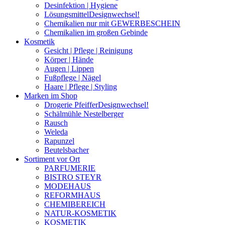
Desinfektion | Hygiene
Lösungsmittel
Designwechsel!
Chemikalien nur mit GEWERBESCHEIN
Chemikalien im großen Gebinde
Kosmetik
Gesicht | Pflege | Reinigung
Körper | Hände
Augen | Lippen
Fußpflege | Nägel
Haare | Pflege | Styling
Marken im Shop
Drogerie Pfeiffer
Designwechsel!
Schälmühle Nestelberger
Rausch
Weleda
Rapunzel
Beutelsbacher
Sortiment vor Ort
PARFUMERIE
BISTRO STEYR
MODEHAUS
REFORMHAUS
CHEMIBEREICH
NATUR-KOSMETIK
KOSMETIK