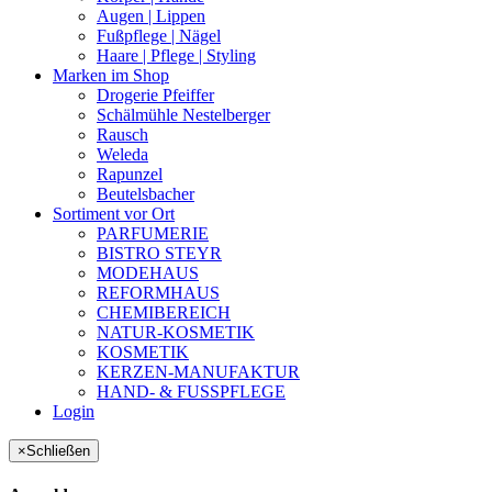
Augen | Lippen
Fußpflege | Nägel
Haare | Pflege | Styling
Marken im Shop
Drogerie Pfeiffer
Schälmühle Nestelberger
Rausch
Weleda
Rapunzel
Beutelsbacher
Sortiment vor Ort
PARFUMERIE
BISTRO STEYR
MODEHAUS
REFORMHAUS
CHEMIBEREICH
NATUR-KOSMETIK
KOSMETIK
KERZEN-MANUFAKTUR
HAND- & FUSSPFLEGE
Login
×
Schließen