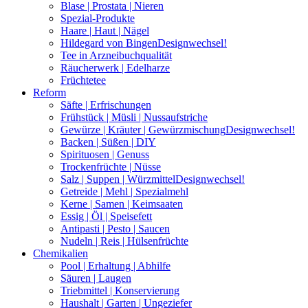
Blase | Prostata | Nieren
Spezial-Produkte
Haare | Haut | Nägel
Hildegard von Bingen
Designwechsel!
Tee in Arzneibuchqualität
Räucherwerk | Edelharze
Früchtetee
Reform
Säfte | Erfrischungen
Frühstück | Müsli | Nussaufstriche
Gewürze | Kräuter | Gewürzmischung
Designwechsel!
Backen | Süßen | DIY
Spirituosen | Genuss
Trockenfrüchte | Nüsse
Salz | Suppen | Würzmittel
Designwechsel!
Getreide | Mehl | Spezialmehl
Kerne | Samen | Keimsaaten
Essig | Öl | Speisefett
Antipasti | Pesto | Saucen
Nudeln | Reis | Hülsenfrüchte
Chemikalien
Pool | Erhaltung | Abhilfe
Säuren | Laugen
Triebmittel | Konservierung
Haushalt | Garten | Ungeziefer