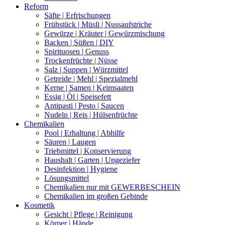
Reform
Säfte | Erfrischungen
Frühstück | Müsli | Nussaufstriche
Gewürze | Kräuter | Gewürzmischung
Backen | Süßen | DIY
Spirituosen | Genuss
Trockenfrüchte | Nüsse
Salz | Suppen | Würzmittel
Getreide | Mehl | Spezialmehl
Kerne | Samen | Keimsaaten
Essig | Öl | Speisefett
Antipasti | Pesto | Saucen
Nudeln | Reis | Hülsenfrüchte
Chemikalien
Pool | Erhaltung | Abhilfe
Säuren | Laugen
Triebmittel | Konservierung
Haushalt | Garten | Ungeziefer
Desinfektion | Hygiene
Lösungsmittel
Chemikalien nur mit GEWERBESCHEIN
Chemikalien im großen Gebinde
Kosmetik
Gesicht | Pflege | Reinigung
Körper | Hände