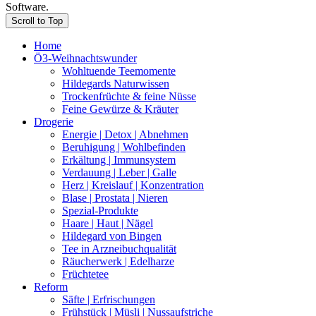
Software.
Scroll to Top
Home
Ö3-Weihnachtswunder
Wohltuende Teemomente
Hildegards Naturwissen
Trockenfrüchte & feine Nüsse
Feine Gewürze & Kräuter
Drogerie
Energie | Detox | Abnehmen
Beruhigung | Wohlbefinden
Erkältung | Immunsystem
Verdauung | Leber | Galle
Herz | Kreislauf | Konzentration
Blase | Prostata | Nieren
Spezial-Produkte
Haare | Haut | Nägel
Hildegard von Bingen
Tee in Arzneibuchqualität
Räucherwerk | Edelharze
Früchtetee
Reform
Säfte | Erfrischungen
Frühstück | Müsli | Nussaufstriche