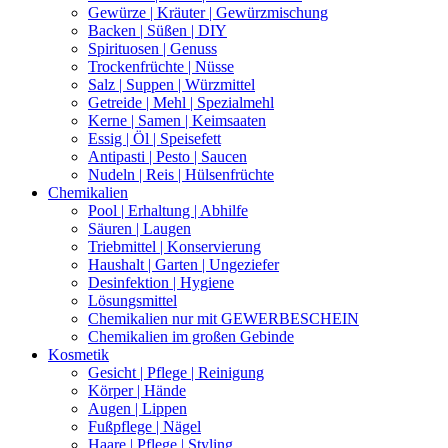
Gewürze | Kräuter | Gewürzmischung
Backen | Süßen | DIY
Spirituosen | Genuss
Trockenfrüchte | Nüsse
Salz | Suppen | Würzmittel
Getreide | Mehl | Spezialmehl
Kerne | Samen | Keimsaaten
Essig | Öl | Speisefett
Antipasti | Pesto | Saucen
Nudeln | Reis | Hülsenfrüchte
Chemikalien
Pool | Erhaltung | Abhilfe
Säuren | Laugen
Triebmittel | Konservierung
Haushalt | Garten | Ungeziefer
Desinfektion | Hygiene
Lösungsmittel
Chemikalien nur mit GEWERBESCHEIN
Chemikalien im großen Gebinde
Kosmetik
Gesicht | Pflege | Reinigung
Körper | Hände
Augen | Lippen
Fußpflege | Nägel
Haare | Pflege | Styling