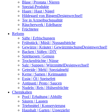
Blase | Prostata | Nieren
Spezial-Produkte
Haare | Haut | Nägel
Hildegard von Bingen
Designwechsel!
Tee in Arzneibuchqualität
Räucherwerk | Edelharze
Früchtetee
Reform
Säfte | Erfrischungen
Frühstück | Müsli | Nussaufstriche
Gewürze | Kräuter | Gewürzmischung
Designwechsel!
Backen | Süßen | DIY
Spirituosen | Genuss
Trockenfrüchte | Nüsse
Salz | Suppen | Würzmittel
Designwechsel!
Getreide | Mehl | Spezialmehl
Kerne | Samen | Keimsaaten
Essig | Öl | Speisefett
Antipasti | Pesto | Saucen
Nudeln | Reis | Hülsenfrüchte
Chemikalien
Pool | Erhaltung | Abhilfe
Säuren | Laugen
Triebmittel | Konservierung
Haushalt | Garten | Ungeziefer