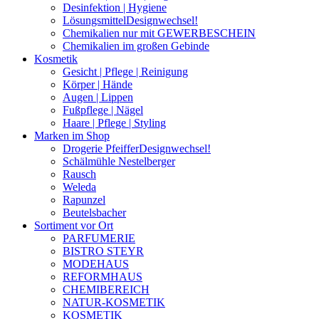
Desinfektion | Hygiene
Lösungsmittel
Designwechsel!
Chemikalien nur mit GEWERBESCHEIN
Chemikalien im großen Gebinde
Kosmetik
Gesicht | Pflege | Reinigung
Körper | Hände
Augen | Lippen
Fußpflege | Nägel
Haare | Pflege | Styling
Marken im Shop
Drogerie Pfeiffer
Designwechsel!
Schälmühle Nestelberger
Rausch
Weleda
Rapunzel
Beutelsbacher
Sortiment vor Ort
PARFUMERIE
BISTRO STEYR
MODEHAUS
REFORMHAUS
CHEMIBEREICH
NATUR-KOSMETIK
KOSMETIK