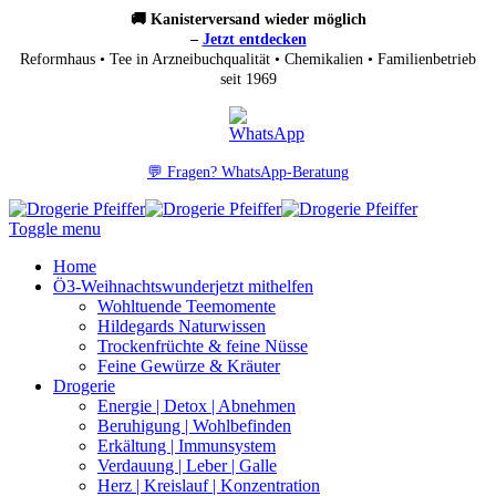
🚚 Kanisterversand wieder möglich
–
Jetzt entdecken
Reformhaus • Tee in Arzneibuchqualität • Chemikalien • Familienbetrieb
seit 1969
💬 Fragen? WhatsApp-Beratung
Toggle menu
Home
Ö3-Weihnachtswunder
jetzt mithelfen
Wohltuende Teemomente
Hildegards Naturwissen
Trockenfrüchte & feine Nüsse
Feine Gewürze & Kräuter
Drogerie
Energie | Detox | Abnehmen
Beruhigung | Wohlbefinden
Erkältung | Immunsystem
Verdauung | Leber | Galle
Herz | Kreislauf | Konzentration