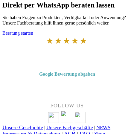
Direkt per WhatsApp beraten lassen
Sie haben Fragen zu Produkten, Verfügbarkeit oder Anwendung?
Unsere Fachberatung hilft Ihnen gerne persönlich weiter.
Beratung starten
★★★★★
Von Kunden empfohlen
4,7 von 5 Sternen bei Google
Google Bewertung abgeben
Über 50 Jahre Erfahrung – bewertet von unseren Kunden auf Google.
FOLLOW US
Unsere Geschichte
|
Unsere Fachgeschäfte
|
NEWS
Impressum & Datenschutz
|
AGB
|
FAQ
|
Shop