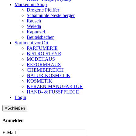
Marken im Shop
Drogerie Pfeiffer
Schälmühle Nestelberger
Rausch
Weleda
Rapunzel
Beutelsbacher
Sortiment vor Ort
PARFUMERIE
BISTRO STEYR
MODEHAUS
REFORMHAUS
CHEMIBEREICH
NATUR-KOSMETIK
KOSMETIK
KERZEN-MANUFAKTUR
HAND- & FUSSPFLEGE
Login
×
Schließen
Anmelden
E-Mail