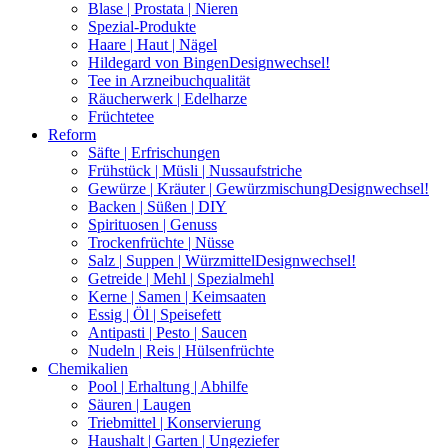
Blase | Prostata | Nieren
Spezial-Produkte
Haare | Haut | Nägel
Hildegard von Bingen
Designwechsel!
Tee in Arzneibuchqualität
Räucherwerk | Edelharze
Früchtetee
Reform
Säfte | Erfrischungen
Frühstück | Müsli | Nussaufstriche
Gewürze | Kräuter | Gewürzmischung
Designwechsel!
Backen | Süßen | DIY
Spirituosen | Genuss
Trockenfrüchte | Nüsse
Salz | Suppen | Würzmittel
Designwechsel!
Getreide | Mehl | Spezialmehl
Kerne | Samen | Keimsaaten
Essig | Öl | Speisefett
Antipasti | Pesto | Saucen
Nudeln | Reis | Hülsenfrüchte
Chemikalien
Pool | Erhaltung | Abhilfe
Säuren | Laugen
Triebmittel | Konservierung
Haushalt | Garten | Ungeziefer