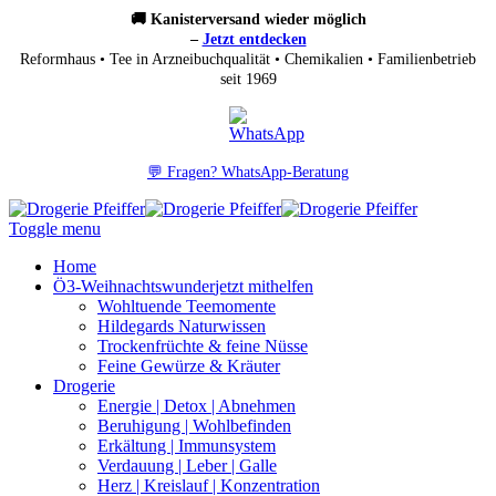
🚚 Kanisterversand wieder möglich
–
Jetzt entdecken
Reformhaus • Tee in Arzneibuchqualität • Chemikalien • Familienbetrieb
seit 1969
💬 Fragen? WhatsApp-Beratung
Toggle menu
Home
Ö3-Weihnachtswunder
jetzt mithelfen
Wohltuende Teemomente
Hildegards Naturwissen
Trockenfrüchte & feine Nüsse
Feine Gewürze & Kräuter
Drogerie
Energie | Detox | Abnehmen
Beruhigung | Wohlbefinden
Erkältung | Immunsystem
Verdauung | Leber | Galle
Herz | Kreislauf | Konzentration