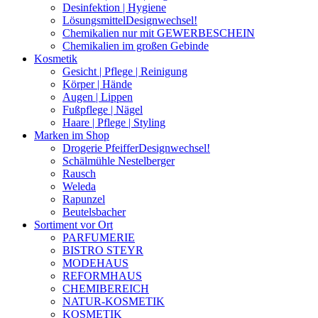
Desinfektion | Hygiene
Lösungsmittel
Designwechsel!
Chemikalien nur mit GEWERBESCHEIN
Chemikalien im großen Gebinde
Kosmetik
Gesicht | Pflege | Reinigung
Körper | Hände
Augen | Lippen
Fußpflege | Nägel
Haare | Pflege | Styling
Marken im Shop
Drogerie Pfeiffer
Designwechsel!
Schälmühle Nestelberger
Rausch
Weleda
Rapunzel
Beutelsbacher
Sortiment vor Ort
PARFUMERIE
BISTRO STEYR
MODEHAUS
REFORMHAUS
CHEMIBEREICH
NATUR-KOSMETIK
KOSMETIK