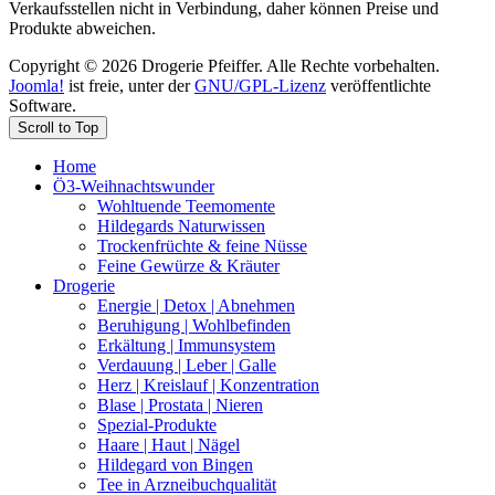
Verkaufsstellen nicht in Verbindung, daher können Preise und
Produkte abweichen.
Copyright © 2026 Drogerie Pfeiffer. Alle Rechte vorbehalten.
Joomla!
ist freie, unter der
GNU/GPL-Lizenz
veröffentlichte
Software.
Scroll to Top
Home
Ö3-Weihnachtswunder
Wohltuende Teemomente
Hildegards Naturwissen
Trockenfrüchte & feine Nüsse
Feine Gewürze & Kräuter
Drogerie
Energie | Detox | Abnehmen
Beruhigung | Wohlbefinden
Erkältung | Immunsystem
Verdauung | Leber | Galle
Herz | Kreislauf | Konzentration
Blase | Prostata | Nieren
Spezial-Produkte
Haare | Haut | Nägel
Hildegard von Bingen
Tee in Arzneibuchqualität