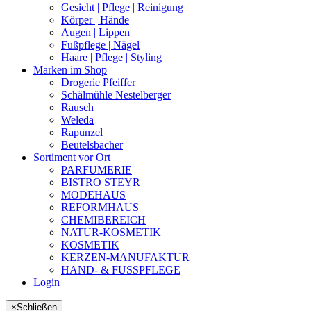
Gesicht | Pflege | Reinigung
Körper | Hände
Augen | Lippen
Fußpflege | Nägel
Haare | Pflege | Styling
Marken im Shop
Drogerie Pfeiffer
Schälmühle Nestelberger
Rausch
Weleda
Rapunzel
Beutelsbacher
Sortiment vor Ort
PARFUMERIE
BISTRO STEYR
MODEHAUS
REFORMHAUS
CHEMIBEREICH
NATUR-KOSMETIK
KOSMETIK
KERZEN-MANUFAKTUR
HAND- & FUSSPFLEGE
Login
×
Schließen