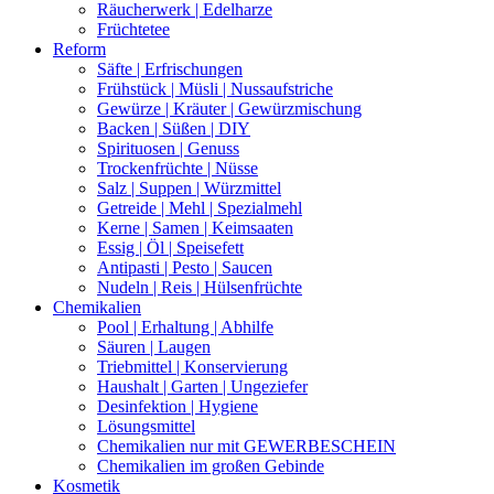
Räucherwerk | Edelharze
Früchtetee
Reform
Säfte | Erfrischungen
Frühstück | Müsli | Nussaufstriche
Gewürze | Kräuter | Gewürzmischung
Backen | Süßen | DIY
Spirituosen | Genuss
Trockenfrüchte | Nüsse
Salz | Suppen | Würzmittel
Getreide | Mehl | Spezialmehl
Kerne | Samen | Keimsaaten
Essig | Öl | Speisefett
Antipasti | Pesto | Saucen
Nudeln | Reis | Hülsenfrüchte
Chemikalien
Pool | Erhaltung | Abhilfe
Säuren | Laugen
Triebmittel | Konservierung
Haushalt | Garten | Ungeziefer
Desinfektion | Hygiene
Lösungsmittel
Chemikalien nur mit GEWERBESCHEIN
Chemikalien im großen Gebinde
Kosmetik