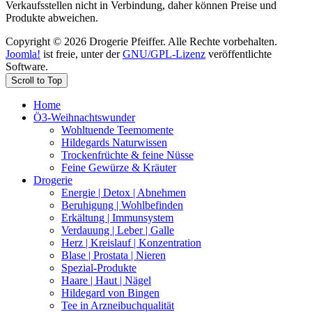
Verkaufsstellen nicht in Verbindung, daher können Preise und
Produkte abweichen.
Copyright © 2026 Drogerie Pfeiffer. Alle Rechte vorbehalten.
Joomla!
ist freie, unter der
GNU/GPL-Lizenz
veröffentlichte
Software.
Scroll to Top
Home
Ö3-Weihnachtswunder
Wohltuende Teemomente
Hildegards Naturwissen
Trockenfrüchte & feine Nüsse
Feine Gewürze & Kräuter
Drogerie
Energie | Detox | Abnehmen
Beruhigung | Wohlbefinden
Erkältung | Immunsystem
Verdauung | Leber | Galle
Herz | Kreislauf | Konzentration
Blase | Prostata | Nieren
Spezial-Produkte
Haare | Haut | Nägel
Hildegard von Bingen
Tee in Arzneibuchqualität