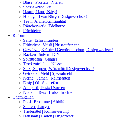
Blase | Prostata | Nieren
Spezial-Produkte
Haare | Haut | Nägel
Hildegard von Bingen
Designwechsel!
Tee in Arzneibuchqualität
Räucherwerk | Edelharze
Früchtetee
Reform
Säfte | Erfrischungen
Frühstück | Müsli | Nussaufstriche
Gewürze | Kräuter | Gewürzmischung
Designwechsel!
Backen | Süßen | DIY
Spirituosen | Genuss
Trockenfrüchte | Nüsse
Salz | Suppen | Würzmittel
Designwechsel!
Getreide | Mehl | Spezialmehl
Kerne | Samen | Keimsaaten
Essig | Öl | Speisefett
Antipasti | Pesto | Saucen
Nudeln | Reis | Hülsenfrüchte
Chemikalien
Pool | Erhaltung | Abhilfe
Säuren | Laugen
Triebmittel | Konservierung
Haushalt | Garten | Ungeziefer