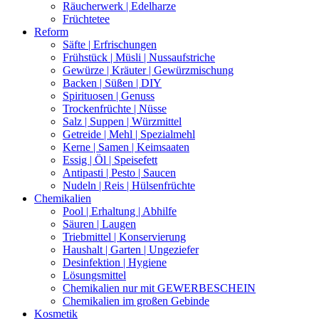
Räucherwerk | Edelharze
Früchtetee
Reform
Säfte | Erfrischungen
Frühstück | Müsli | Nussaufstriche
Gewürze | Kräuter | Gewürzmischung
Backen | Süßen | DIY
Spirituosen | Genuss
Trockenfrüchte | Nüsse
Salz | Suppen | Würzmittel
Getreide | Mehl | Spezialmehl
Kerne | Samen | Keimsaaten
Essig | Öl | Speisefett
Antipasti | Pesto | Saucen
Nudeln | Reis | Hülsenfrüchte
Chemikalien
Pool | Erhaltung | Abhilfe
Säuren | Laugen
Triebmittel | Konservierung
Haushalt | Garten | Ungeziefer
Desinfektion | Hygiene
Lösungsmittel
Chemikalien nur mit GEWERBESCHEIN
Chemikalien im großen Gebinde
Kosmetik