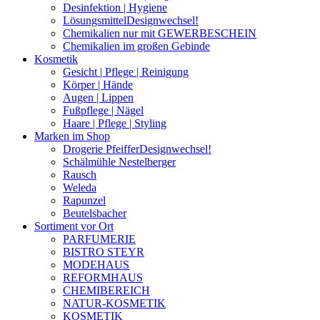
Desinfektion | Hygiene
Lösungsmittel
Designwechsel!
Chemikalien nur mit GEWERBESCHEIN
Chemikalien im großen Gebinde
Kosmetik
Gesicht | Pflege | Reinigung
Körper | Hände
Augen | Lippen
Fußpflege | Nägel
Haare | Pflege | Styling
Marken im Shop
Drogerie Pfeiffer
Designwechsel!
Schälmühle Nestelberger
Rausch
Weleda
Rapunzel
Beutelsbacher
Sortiment vor Ort
PARFUMERIE
BISTRO STEYR
MODEHAUS
REFORMHAUS
CHEMIBEREICH
NATUR-KOSMETIK
KOSMETIK