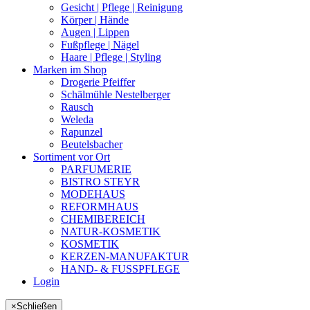
Gesicht | Pflege | Reinigung
Körper | Hände
Augen | Lippen
Fußpflege | Nägel
Haare | Pflege | Styling
Marken im Shop
Drogerie Pfeiffer
Schälmühle Nestelberger
Rausch
Weleda
Rapunzel
Beutelsbacher
Sortiment vor Ort
PARFUMERIE
BISTRO STEYR
MODEHAUS
REFORMHAUS
CHEMIBEREICH
NATUR-KOSMETIK
KOSMETIK
KERZEN-MANUFAKTUR
HAND- & FUSSPFLEGE
Login
×
Schließen