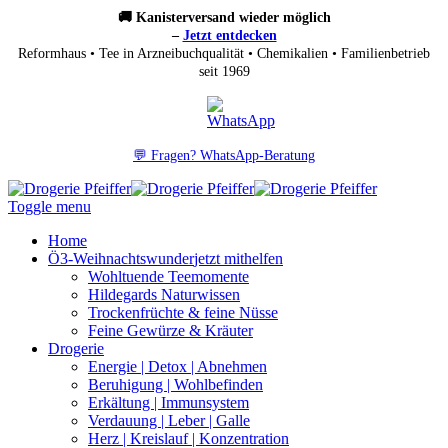
🚚 Kanisterversand wieder möglich
–
Jetzt entdecken
Reformhaus • Tee in Arzneibuchqualität • Chemikalien • Familienbetrieb
seit 1969
💬 Fragen? WhatsApp-Beratung
Toggle menu
Home
Ö3-Weihnachtswunder
jetzt mithelfen
Wohltuende Teemomente
Hildegards Naturwissen
Trockenfrüchte & feine Nüsse
Feine Gewürze & Kräuter
Drogerie
Energie | Detox | Abnehmen
Beruhigung | Wohlbefinden
Erkältung | Immunsystem
Verdauung | Leber | Galle
Herz | Kreislauf | Konzentration