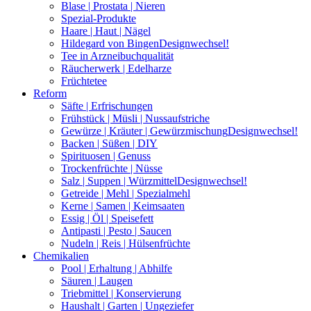
Blase | Prostata | Nieren
Spezial-Produkte
Haare | Haut | Nägel
Hildegard von Bingen
Designwechsel!
Tee in Arzneibuchqualität
Räucherwerk | Edelharze
Früchtetee
Reform
Säfte | Erfrischungen
Frühstück | Müsli | Nussaufstriche
Gewürze | Kräuter | Gewürzmischung
Designwechsel!
Backen | Süßen | DIY
Spirituosen | Genuss
Trockenfrüchte | Nüsse
Salz | Suppen | Würzmittel
Designwechsel!
Getreide | Mehl | Spezialmehl
Kerne | Samen | Keimsaaten
Essig | Öl | Speisefett
Antipasti | Pesto | Saucen
Nudeln | Reis | Hülsenfrüchte
Chemikalien
Pool | Erhaltung | Abhilfe
Säuren | Laugen
Triebmittel | Konservierung
Haushalt | Garten | Ungeziefer