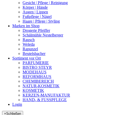
Gesicht | Pflege | Reinigung
Körper | Hände
Augen | Lippen
Fußpflege | Nägel
Haare | Pflege | Styling
Marken im Shop
Drogerie Pfeiffer
Schälmühle Nestelberger
Rausch
Weleda
Rapunzel
Beutelsbacher
Sortiment vor Ort
PARFUMERIE
BISTRO STEYR
MODEHAUS
REFORMHAUS
CHEMIBEREICH
NATUR-KOSMETIK
KOSMETIK
KERZEN-MANUFAKTUR
HAND- & FUSSPFLEGE
Login
×
Schließen