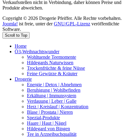
Verkaufsstellen nicht in Verbindung, daher können Preise und
Produkte abweichen.
Copyright © 2026 Drogerie Pfeiffer. Alle Rechte vorbehalten.
Joomla!
ist freie, unter der
GNU/GPL-Lizenz
veröffentlichte
Software.
Scroll to Top
Home
Ö3-Weihnachtswunder
Wohltuende Teemomente
Hildegards Naturwissen
Trockenfrüchte & feine Nüsse
Feine Gewürze & Kräuter
Drogerie
Energie | Detox | Abnehmen
Beruhigung | Wohlbefinden
Erkältung | Immunsystem
Verdauung | Leber | Galle
Herz | Kreislauf | Konzentration
Blase | Prostata | Nieren
Spezial-Produkte
Haare | Haut | Nägel
Hildegard von Bingen
Tee in Arzneibuchqualität