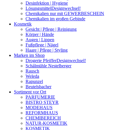
Desinfektion | Hygiene
Lösungsmittel
Designwechsel!
Chemikalien nur mit GEWERBESCHEIN
Chemikalien im großen Gebinde
Kosmetik
Gesicht | Pflege | Reinigung
Körper | Hände
Augen | Lippen
Fußpflege | Nägel
Haare | Pflege | Styling
Marken im Shop
Drogerie Pfeiffer
Designwechsel!
Schälmühle Nestelberger
Rausch
Weleda
Rapunzel
Beutelsbacher
Sortiment vor Ort
PARFUMERIE
BISTRO STEYR
MODEHAUS
REFORMHAUS
CHEMIBEREICH
NATUR-KOSMETIK
KOSMETIK