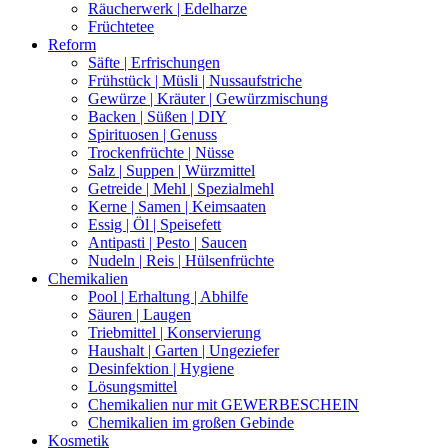
Räucherwerk | Edelharze
Früchtetee
Reform
Säfte | Erfrischungen
Frühstück | Müsli | Nussaufstriche
Gewürze | Kräuter | Gewürzmischung
Backen | Süßen | DIY
Spirituosen | Genuss
Trockenfrüchte | Nüsse
Salz | Suppen | Würzmittel
Getreide | Mehl | Spezialmehl
Kerne | Samen | Keimsaaten
Essig | Öl | Speisefett
Antipasti | Pesto | Saucen
Nudeln | Reis | Hülsenfrüchte
Chemikalien
Pool | Erhaltung | Abhilfe
Säuren | Laugen
Triebmittel | Konservierung
Haushalt | Garten | Ungeziefer
Desinfektion | Hygiene
Lösungsmittel
Chemikalien nur mit GEWERBESCHEIN
Chemikalien im großen Gebinde
Kosmetik