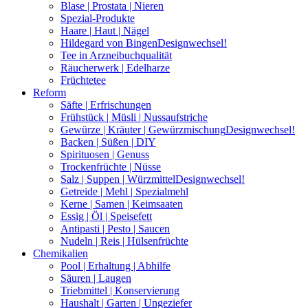
Blase | Prostata | Nieren
Spezial-Produkte
Haare | Haut | Nägel
Hildegard von Bingen
Designwechsel!
Tee in Arzneibuchqualität
Räucherwerk | Edelharze
Früchtetee
Reform
Säfte | Erfrischungen
Frühstück | Müsli | Nussaufstriche
Gewürze | Kräuter | Gewürzmischung
Designwechsel!
Backen | Süßen | DIY
Spirituosen | Genuss
Trockenfrüchte | Nüsse
Salz | Suppen | Würzmittel
Designwechsel!
Getreide | Mehl | Spezialmehl
Kerne | Samen | Keimsaaten
Essig | Öl | Speisefett
Antipasti | Pesto | Saucen
Nudeln | Reis | Hülsenfrüchte
Chemikalien
Pool | Erhaltung | Abhilfe
Säuren | Laugen
Triebmittel | Konservierung
Haushalt | Garten | Ungeziefer