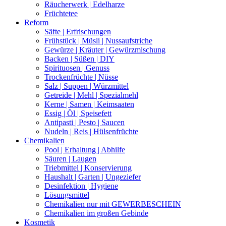
Räucherwerk | Edelharze
Früchtetee
Reform
Säfte | Erfrischungen
Frühstück | Müsli | Nussaufstriche
Gewürze | Kräuter | Gewürzmischung
Backen | Süßen | DIY
Spirituosen | Genuss
Trockenfrüchte | Nüsse
Salz | Suppen | Würzmittel
Getreide | Mehl | Spezialmehl
Kerne | Samen | Keimsaaten
Essig | Öl | Speisefett
Antipasti | Pesto | Saucen
Nudeln | Reis | Hülsenfrüchte
Chemikalien
Pool | Erhaltung | Abhilfe
Säuren | Laugen
Triebmittel | Konservierung
Haushalt | Garten | Ungeziefer
Desinfektion | Hygiene
Lösungsmittel
Chemikalien nur mit GEWERBESCHEIN
Chemikalien im großen Gebinde
Kosmetik