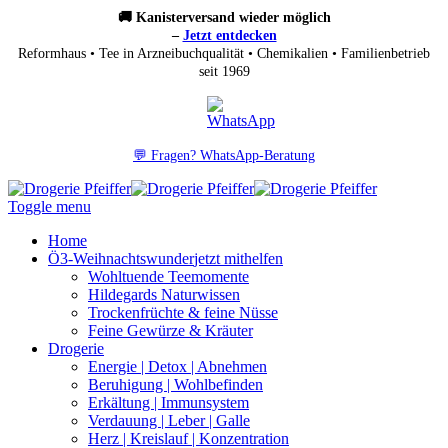
🚚 Kanisterversand wieder möglich
–
Jetzt entdecken
Reformhaus • Tee in Arzneibuchqualität • Chemikalien • Familienbetrieb
seit 1969
💬 Fragen? WhatsApp-Beratung
Toggle menu
Home
Ö3-Weihnachtswunder
jetzt mithelfen
Wohltuende Teemomente
Hildegards Naturwissen
Trockenfrüchte & feine Nüsse
Feine Gewürze & Kräuter
Drogerie
Energie | Detox | Abnehmen
Beruhigung | Wohlbefinden
Erkältung | Immunsystem
Verdauung | Leber | Galle
Herz | Kreislauf | Konzentration