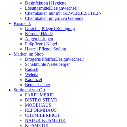
Desinfektion | Hygiene
Lösungsmittel
Designwechsel!
Chemikalien nur mit GEWERBESCHEIN
Chemikalien im großen Gebinde
Kosmetik
Gesicht | Pflege | Reinigung
Körper | Hände
Augen | Lippen
Fußpflege | Nägel
Haare | Pflege | Styling
Marken im Shop
Drogerie Pfeiffer
Designwechsel!
Schälmühle Nestelberger
Rausch
Weleda
Rapunzel
Beutelsbacher
Sortiment vor Ort
PARFUMERIE
BISTRO STEYR
MODEHAUS
REFORMHAUS
CHEMIBEREICH
NATUR-KOSMETIK
KOSMETIK