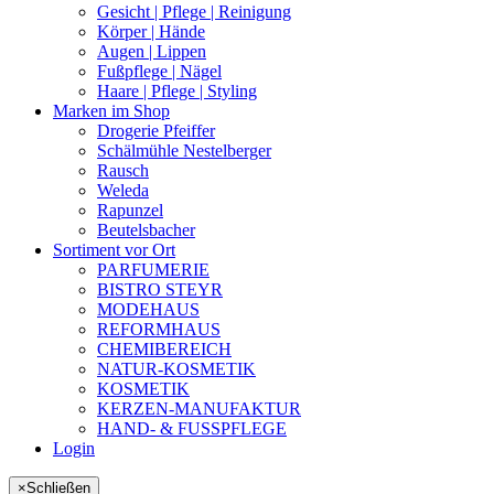
Gesicht | Pflege | Reinigung
Körper | Hände
Augen | Lippen
Fußpflege | Nägel
Haare | Pflege | Styling
Marken im Shop
Drogerie Pfeiffer
Schälmühle Nestelberger
Rausch
Weleda
Rapunzel
Beutelsbacher
Sortiment vor Ort
PARFUMERIE
BISTRO STEYR
MODEHAUS
REFORMHAUS
CHEMIBEREICH
NATUR-KOSMETIK
KOSMETIK
KERZEN-MANUFAKTUR
HAND- & FUSSPFLEGE
Login
×
Schließen