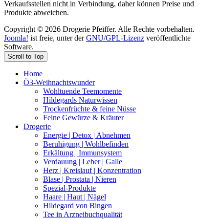
Verkaufsstellen nicht in Verbindung, daher können Preise und
Produkte abweichen.
Copyright © 2026 Drogerie Pfeiffer. Alle Rechte vorbehalten.
Joomla!
ist freie, unter der
GNU/GPL-Lizenz
veröffentlichte
Software.
Scroll to Top
Home
Ö3-Weihnachtswunder
Wohltuende Teemomente
Hildegards Naturwissen
Trockenfrüchte & feine Nüsse
Feine Gewürze & Kräuter
Drogerie
Energie | Detox | Abnehmen
Beruhigung | Wohlbefinden
Erkältung | Immunsystem
Verdauung | Leber | Galle
Herz | Kreislauf | Konzentration
Blase | Prostata | Nieren
Spezial-Produkte
Haare | Haut | Nägel
Hildegard von Bingen
Tee in Arzneibuchqualität