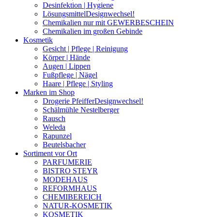
Desinfektion | Hygiene
Lösungsmittel
Designwechsel!
Chemikalien nur mit GEWERBESCHEIN
Chemikalien im großen Gebinde
Kosmetik
Gesicht | Pflege | Reinigung
Körper | Hände
Augen | Lippen
Fußpflege | Nägel
Haare | Pflege | Styling
Marken im Shop
Drogerie Pfeiffer
Designwechsel!
Schälmühle Nestelberger
Rausch
Weleda
Rapunzel
Beutelsbacher
Sortiment vor Ort
PARFUMERIE
BISTRO STEYR
MODEHAUS
REFORMHAUS
CHEMIBEREICH
NATUR-KOSMETIK
KOSMETIK