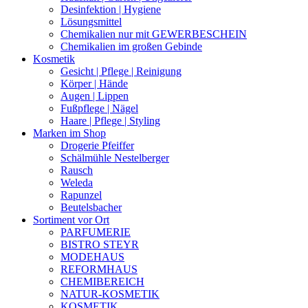
Desinfektion | Hygiene
Lösungsmittel
Chemikalien nur mit GEWERBESCHEIN
Chemikalien im großen Gebinde
Kosmetik
Gesicht | Pflege | Reinigung
Körper | Hände
Augen | Lippen
Fußpflege | Nägel
Haare | Pflege | Styling
Marken im Shop
Drogerie Pfeiffer
Schälmühle Nestelberger
Rausch
Weleda
Rapunzel
Beutelsbacher
Sortiment vor Ort
PARFUMERIE
BISTRO STEYR
MODEHAUS
REFORMHAUS
CHEMIBEREICH
NATUR-KOSMETIK
KOSMETIK