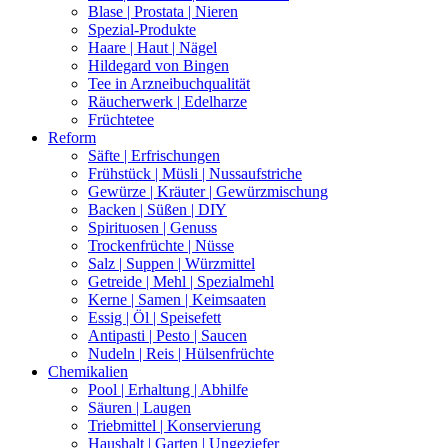
Blase | Prostata | Nieren
Spezial-Produkte
Haare | Haut | Nägel
Hildegard von Bingen
Tee in Arzneibuchqualität
Räucherwerk | Edelharze
Früchtetee
Reform
Säfte | Erfrischungen
Frühstück | Müsli | Nussaufstriche
Gewürze | Kräuter | Gewürzmischung
Backen | Süßen | DIY
Spirituosen | Genuss
Trockenfrüchte | Nüsse
Salz | Suppen | Würzmittel
Getreide | Mehl | Spezialmehl
Kerne | Samen | Keimsaaten
Essig | Öl | Speisefett
Antipasti | Pesto | Saucen
Nudeln | Reis | Hülsenfrüchte
Chemikalien
Pool | Erhaltung | Abhilfe
Säuren | Laugen
Triebmittel | Konservierung
Haushalt | Garten | Ungeziefer