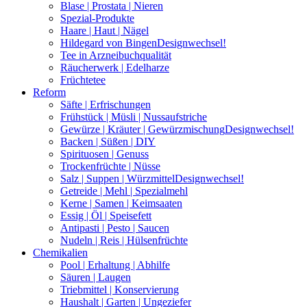
Blase | Prostata | Nieren
Spezial-Produkte
Haare | Haut | Nägel
Hildegard von Bingen
Designwechsel!
Tee in Arzneibuchqualität
Räucherwerk | Edelharze
Früchtetee
Reform
Säfte | Erfrischungen
Frühstück | Müsli | Nussaufstriche
Gewürze | Kräuter | Gewürzmischung
Designwechsel!
Backen | Süßen | DIY
Spirituosen | Genuss
Trockenfrüchte | Nüsse
Salz | Suppen | Würzmittel
Designwechsel!
Getreide | Mehl | Spezialmehl
Kerne | Samen | Keimsaaten
Essig | Öl | Speisefett
Antipasti | Pesto | Saucen
Nudeln | Reis | Hülsenfrüchte
Chemikalien
Pool | Erhaltung | Abhilfe
Säuren | Laugen
Triebmittel | Konservierung
Haushalt | Garten | Ungeziefer