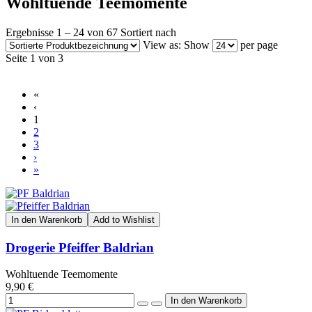
Wohltuende Teemomente
Ergebnisse 1 – 24 von 67
Sortiert nach
View as:
Show
per page
Seite 1 von 3
«
‹
1
2
3
›
»
In den Warenkorb
Add to Wishlist
Drogerie Pfeiffer Baldrian
Wohltuende Teemomente
9,90 €