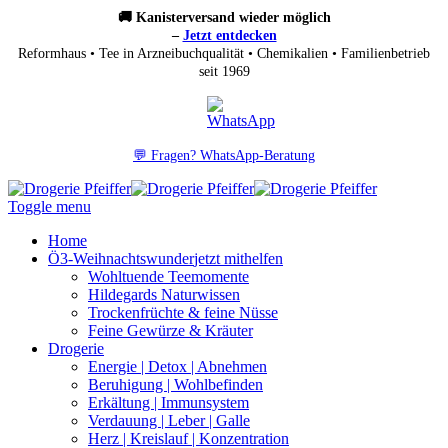
🚚 Kanisterversand wieder möglich
–
Jetzt entdecken
Reformhaus • Tee in Arzneibuchqualität • Chemikalien • Familienbetrieb
seit 1969
💬 Fragen? WhatsApp-Beratung
Toggle menu
Home
Ö3-Weihnachtswunder
jetzt mithelfen
Wohltuende Teemomente
Hildegards Naturwissen
Trockenfrüchte & feine Nüsse
Feine Gewürze & Kräuter
Drogerie
Energie | Detox | Abnehmen
Beruhigung | Wohlbefinden
Erkältung | Immunsystem
Verdauung | Leber | Galle
Herz | Kreislauf | Konzentration