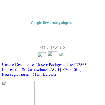
Von Kunden empfohlen
4,7 von 5 Sternen bei Google
Google Bewertung abgeben
Über 50 Jahre Erfahrung – bewertet von unseren Kunden auf Google.
FOLLOW US
Unsere Geschichte
|
Unsere Fachgeschäfte
|
NEWS
Impressum & Datenschutz
|
AGB
|
FAQ
|
Shop
Neu registrieren | Mein Bereich