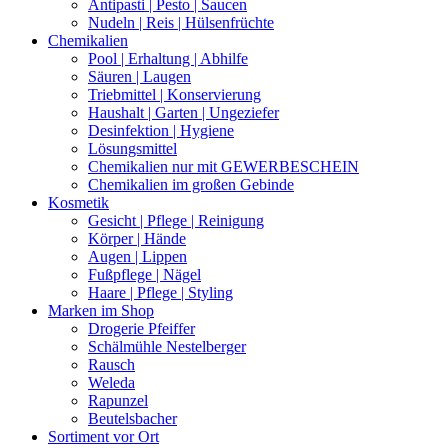
Antipasti | Pesto | Saucen
Nudeln | Reis | Hülsenfrüchte
Chemikalien
Pool | Erhaltung | Abhilfe
Säuren | Laugen
Triebmittel | Konservierung
Haushalt | Garten | Ungeziefer
Desinfektion | Hygiene
Lösungsmittel
Chemikalien nur mit GEWERBESCHEIN
Chemikalien im großen Gebinde
Kosmetik
Gesicht | Pflege | Reinigung
Körper | Hände
Augen | Lippen
Fußpflege | Nägel
Haare | Pflege | Styling
Marken im Shop
Drogerie Pfeiffer
Schälmühle Nestelberger
Rausch
Weleda
Rapunzel
Beutelsbacher
Sortiment vor Ort