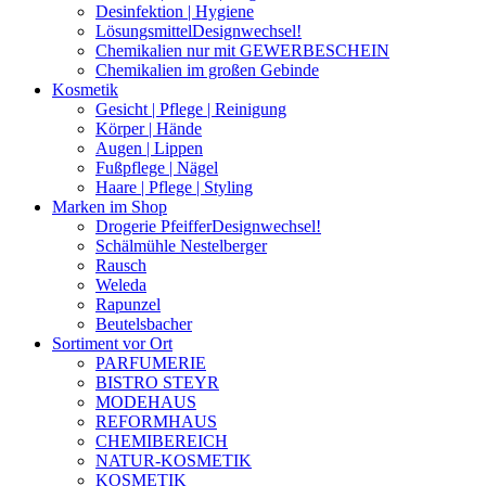
Desinfektion | Hygiene
Lösungsmittel
Designwechsel!
Chemikalien nur mit GEWERBESCHEIN
Chemikalien im großen Gebinde
Kosmetik
Gesicht | Pflege | Reinigung
Körper | Hände
Augen | Lippen
Fußpflege | Nägel
Haare | Pflege | Styling
Marken im Shop
Drogerie Pfeiffer
Designwechsel!
Schälmühle Nestelberger
Rausch
Weleda
Rapunzel
Beutelsbacher
Sortiment vor Ort
PARFUMERIE
BISTRO STEYR
MODEHAUS
REFORMHAUS
CHEMIBEREICH
NATUR-KOSMETIK
KOSMETIK