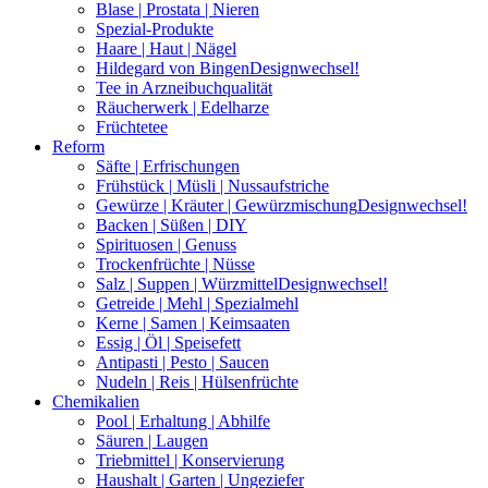
Blase | Prostata | Nieren
Spezial-Produkte
Haare | Haut | Nägel
Hildegard von Bingen
Designwechsel!
Tee in Arzneibuchqualität
Räucherwerk | Edelharze
Früchtetee
Reform
Säfte | Erfrischungen
Frühstück | Müsli | Nussaufstriche
Gewürze | Kräuter | Gewürzmischung
Designwechsel!
Backen | Süßen | DIY
Spirituosen | Genuss
Trockenfrüchte | Nüsse
Salz | Suppen | Würzmittel
Designwechsel!
Getreide | Mehl | Spezialmehl
Kerne | Samen | Keimsaaten
Essig | Öl | Speisefett
Antipasti | Pesto | Saucen
Nudeln | Reis | Hülsenfrüchte
Chemikalien
Pool | Erhaltung | Abhilfe
Säuren | Laugen
Triebmittel | Konservierung
Haushalt | Garten | Ungeziefer