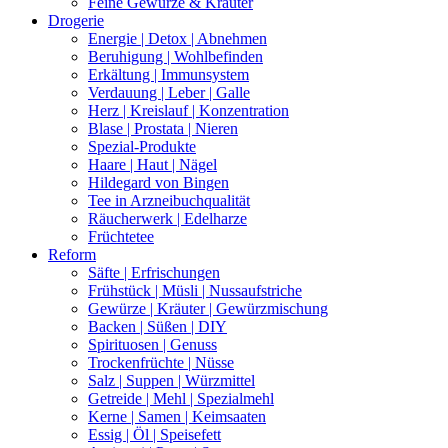
Feine Gewürze & Kräuter
Drogerie
Energie | Detox | Abnehmen
Beruhigung | Wohlbefinden
Erkältung | Immunsystem
Verdauung | Leber | Galle
Herz | Kreislauf | Konzentration
Blase | Prostata | Nieren
Spezial-Produkte
Haare | Haut | Nägel
Hildegard von Bingen
Tee in Arzneibuchqualität
Räucherwerk | Edelharze
Früchtetee
Reform
Säfte | Erfrischungen
Frühstück | Müsli | Nussaufstriche
Gewürze | Kräuter | Gewürzmischung
Backen | Süßen | DIY
Spirituosen | Genuss
Trockenfrüchte | Nüsse
Salz | Suppen | Würzmittel
Getreide | Mehl | Spezialmehl
Kerne | Samen | Keimsaaten
Essig | Öl | Speisefett