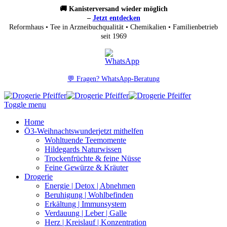
🚚 Kanisterversand wieder möglich
–
Jetzt entdecken
Reformhaus • Tee in Arzneibuchqualität • Chemikalien • Familienbetrieb
seit 1969
💬 Fragen? WhatsApp-Beratung
Toggle menu
Home
Ö3-Weihnachtswunder
jetzt mithelfen
Wohltuende Teemomente
Hildegards Naturwissen
Trockenfrüchte & feine Nüsse
Feine Gewürze & Kräuter
Drogerie
Energie | Detox | Abnehmen
Beruhigung | Wohlbefinden
Erkältung | Immunsystem
Verdauung | Leber | Galle
Herz | Kreislauf | Konzentration