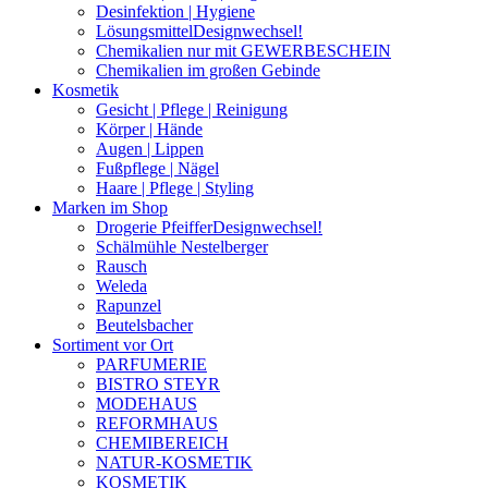
Desinfektion | Hygiene
Lösungsmittel
Designwechsel!
Chemikalien nur mit GEWERBESCHEIN
Chemikalien im großen Gebinde
Kosmetik
Gesicht | Pflege | Reinigung
Körper | Hände
Augen | Lippen
Fußpflege | Nägel
Haare | Pflege | Styling
Marken im Shop
Drogerie Pfeiffer
Designwechsel!
Schälmühle Nestelberger
Rausch
Weleda
Rapunzel
Beutelsbacher
Sortiment vor Ort
PARFUMERIE
BISTRO STEYR
MODEHAUS
REFORMHAUS
CHEMIBEREICH
NATUR-KOSMETIK
KOSMETIK