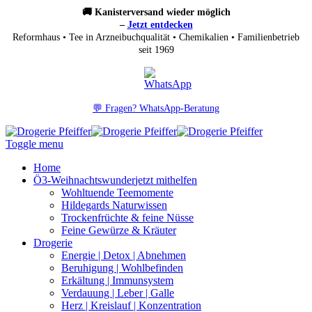
🚚 Kanisterversand wieder möglich
–
Jetzt entdecken
Reformhaus • Tee in Arzneibuchqualität • Chemikalien • Familienbetrieb
seit 1969
💬 Fragen? WhatsApp-Beratung
Toggle menu
Home
Ö3-Weihnachtswunder
jetzt mithelfen
Wohltuende Teemomente
Hildegards Naturwissen
Trockenfrüchte & feine Nüsse
Feine Gewürze & Kräuter
Drogerie
Energie | Detox | Abnehmen
Beruhigung | Wohlbefinden
Erkältung | Immunsystem
Verdauung | Leber | Galle
Herz | Kreislauf | Konzentration