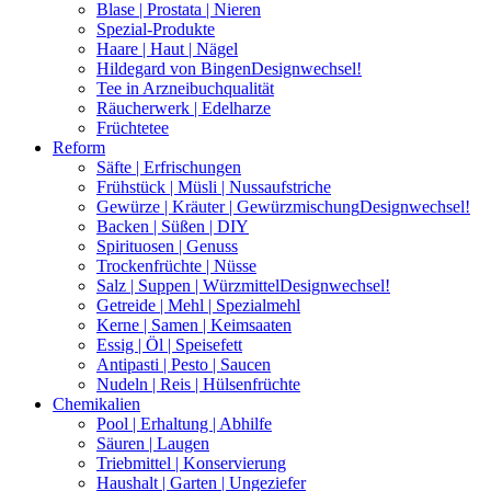
Blase | Prostata | Nieren
Spezial-Produkte
Haare | Haut | Nägel
Hildegard von Bingen
Designwechsel!
Tee in Arzneibuchqualität
Räucherwerk | Edelharze
Früchtetee
Reform
Säfte | Erfrischungen
Frühstück | Müsli | Nussaufstriche
Gewürze | Kräuter | Gewürzmischung
Designwechsel!
Backen | Süßen | DIY
Spirituosen | Genuss
Trockenfrüchte | Nüsse
Salz | Suppen | Würzmittel
Designwechsel!
Getreide | Mehl | Spezialmehl
Kerne | Samen | Keimsaaten
Essig | Öl | Speisefett
Antipasti | Pesto | Saucen
Nudeln | Reis | Hülsenfrüchte
Chemikalien
Pool | Erhaltung | Abhilfe
Säuren | Laugen
Triebmittel | Konservierung
Haushalt | Garten | Ungeziefer