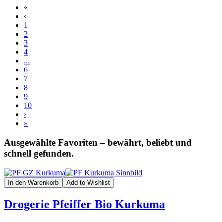
«
‹
1
2
3
4
...
6
7
8
9
10
›
»
Ausgewählte Favoriten – bewährt, beliebt und
schnell gefunden.
In den Warenkorb
Add to Wishlist
Drogerie Pfeiffer Bio Kurkuma