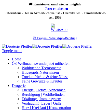
🚚 Kanisterversand wieder möglich
–
Jetzt entdecken
Reformhaus • Tee in Arzneibuchqualität • Chemikalien • Familienbetrieb
seit 1969
💬 Fragen? WhatsApp-Beratung
Toggle menu
Home
Ö3-Weihnachtswunder
jetzt mithelfen
Wohltuende Teemomente
Hildegards Naturwissen
Trockenfrüchte & feine Nüsse
Feine Gewürze & Kräuter
Drogerie
Energie | Detox | Abnehmen
Beruhigung | Wohlbefinden
Erkältung | Immunsystem
Verdauung | Leber | Galle
Herz | Kreislauf | Konzentration