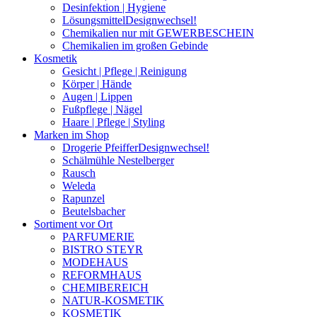
Desinfektion | Hygiene
Lösungsmittel
Designwechsel!
Chemikalien nur mit GEWERBESCHEIN
Chemikalien im großen Gebinde
Kosmetik
Gesicht | Pflege | Reinigung
Körper | Hände
Augen | Lippen
Fußpflege | Nägel
Haare | Pflege | Styling
Marken im Shop
Drogerie Pfeiffer
Designwechsel!
Schälmühle Nestelberger
Rausch
Weleda
Rapunzel
Beutelsbacher
Sortiment vor Ort
PARFUMERIE
BISTRO STEYR
MODEHAUS
REFORMHAUS
CHEMIBEREICH
NATUR-KOSMETIK
KOSMETIK