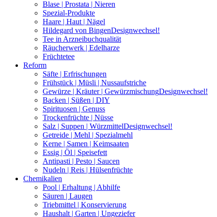
Blase | Prostata | Nieren
Spezial-Produkte
Haare | Haut | Nägel
Hildegard von Bingen
Designwechsel!
Tee in Arzneibuchqualität
Räucherwerk | Edelharze
Früchtetee
Reform
Säfte | Erfrischungen
Frühstück | Müsli | Nussaufstriche
Gewürze | Kräuter | Gewürzmischung
Designwechsel!
Backen | Süßen | DIY
Spirituosen | Genuss
Trockenfrüchte | Nüsse
Salz | Suppen | Würzmittel
Designwechsel!
Getreide | Mehl | Spezialmehl
Kerne | Samen | Keimsaaten
Essig | Öl | Speisefett
Antipasti | Pesto | Saucen
Nudeln | Reis | Hülsenfrüchte
Chemikalien
Pool | Erhaltung | Abhilfe
Säuren | Laugen
Triebmittel | Konservierung
Haushalt | Garten | Ungeziefer