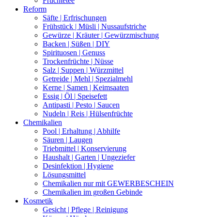
Früchtetee
Reform
Säfte | Erfrischungen
Frühstück | Müsli | Nussaufstriche
Gewürze | Kräuter | Gewürzmischung
Backen | Süßen | DIY
Spirituosen | Genuss
Trockenfrüchte | Nüsse
Salz | Suppen | Würzmittel
Getreide | Mehl | Spezialmehl
Kerne | Samen | Keimsaaten
Essig | Öl | Speisefett
Antipasti | Pesto | Saucen
Nudeln | Reis | Hülsenfrüchte
Chemikalien
Pool | Erhaltung | Abhilfe
Säuren | Laugen
Triebmittel | Konservierung
Haushalt | Garten | Ungeziefer
Desinfektion | Hygiene
Lösungsmittel
Chemikalien nur mit GEWERBESCHEIN
Chemikalien im großen Gebinde
Kosmetik
Gesicht | Pflege | Reinigung