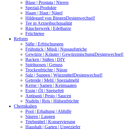
Blase | Prostata | Nieren
Spezial-Produkte
Haare | Haut | Nägel
Hildegard von Bingen
Designwechsel!
Tee in Arzneibuchqualität
Räucherwerk | Edelharze
Früchtetee
Reform
Säfte | Erfrischungen
Frühstück | Müsli | Nussaufstriche
Gewürze | Kräuter | Gewürzmischung
Designwechsel!
Backen | Süßen | DIY
Spirituosen | Genuss
Trockenfrüchte | Nüsse
Salz | Suppen | Würzmittel
Designwechsel!
Getreide | Mehl | Spezialmehl
Kerne | Samen | Keimsaaten
Essig | Öl | Speisefett
Antipasti | Pesto | Saucen
Nudeln | Reis | Hülsenfrüchte
Chemikalien
Pool | Erhaltung | Abhilfe
Säuren | Laugen
Triebmittel | Konservierung
Haushalt | Garten | Ungeziefer