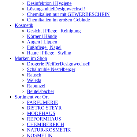
Desinfektion | Hygiene
Lösungsmittel
Designwechsel!
Chemikalien nur mit GEWERBESCHEIN
Chemikalien im großen Gebinde
Kosmetik
Gesicht | Pflege | Reinigung
Körper | Hände
Augen | Lippen
Fußpflege | Nägel
Haare | Pflege | Styling
Marken im Shop
Drogerie Pfeiffer
Designwechsel!
Schälmühle Nestelberger
Rausch
Weleda
Rapunzel
Beutelsbacher
Sortiment vor Ort
PARFUMERIE
BISTRO STEYR
MODEHAUS
REFORMHAUS
CHEMIBEREICH
NATUR-KOSMETIK
KOSMETIK