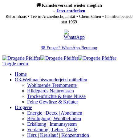
🚚 Kanisterversand wieder möglich
–
Jetzt entdecken
Reformhaus • Tee in Arzneibuchqualität • Chemikalien • Familienbetrieb
seit 1969
💬 Fragen? WhatsApp-Beratung
Toggle menu
Home
Ö3-Weihnachtswunder
jetzt mithelfen
Wohltuende Teemomente
Hildegards Naturwissen
Trockenfrüchte & feine Nüsse
Feine Gewürze & Kräuter
Drogerie
Energie | Detox | Abnehmen
Beruhigung | Wohlbefinden
Erkältung | Immunsystem
Verdauung | Leber | Galle
Herz | Kreislauf | Konzentration