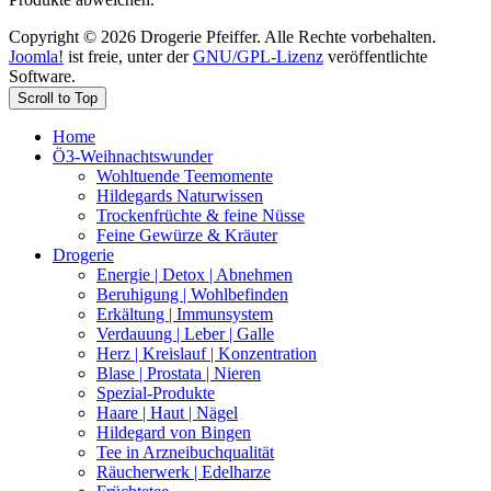
Copyright © 2026 Drogerie Pfeiffer. Alle Rechte vorbehalten.
Joomla!
ist freie, unter der
GNU/GPL-Lizenz
veröffentlichte
Software.
Scroll to Top
Home
Ö3-Weihnachtswunder
Wohltuende Teemomente
Hildegards Naturwissen
Trockenfrüchte & feine Nüsse
Feine Gewürze & Kräuter
Drogerie
Energie | Detox | Abnehmen
Beruhigung | Wohlbefinden
Erkältung | Immunsystem
Verdauung | Leber | Galle
Herz | Kreislauf | Konzentration
Blase | Prostata | Nieren
Spezial-Produkte
Haare | Haut | Nägel
Hildegard von Bingen
Tee in Arzneibuchqualität
Räucherwerk | Edelharze