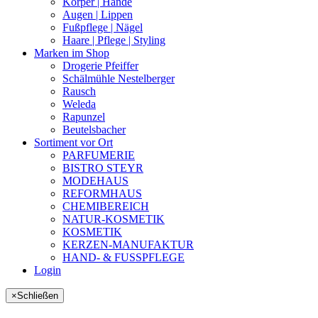
Körper | Hände
Augen | Lippen
Fußpflege | Nägel
Haare | Pflege | Styling
Marken im Shop
Drogerie Pfeiffer
Schälmühle Nestelberger
Rausch
Weleda
Rapunzel
Beutelsbacher
Sortiment vor Ort
PARFUMERIE
BISTRO STEYR
MODEHAUS
REFORMHAUS
CHEMIBEREICH
NATUR-KOSMETIK
KOSMETIK
KERZEN-MANUFAKTUR
HAND- & FUSSPFLEGE
Login
×
Schließen