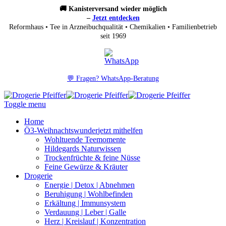
🚚 Kanisterversand wieder möglich
–
Jetzt entdecken
Reformhaus • Tee in Arzneibuchqualität • Chemikalien • Familienbetrieb
seit 1969
💬 Fragen? WhatsApp-Beratung
Toggle menu
Home
Ö3-Weihnachtswunder
jetzt mithelfen
Wohltuende Teemomente
Hildegards Naturwissen
Trockenfrüchte & feine Nüsse
Feine Gewürze & Kräuter
Drogerie
Energie | Detox | Abnehmen
Beruhigung | Wohlbefinden
Erkältung | Immunsystem
Verdauung | Leber | Galle
Herz | Kreislauf | Konzentration