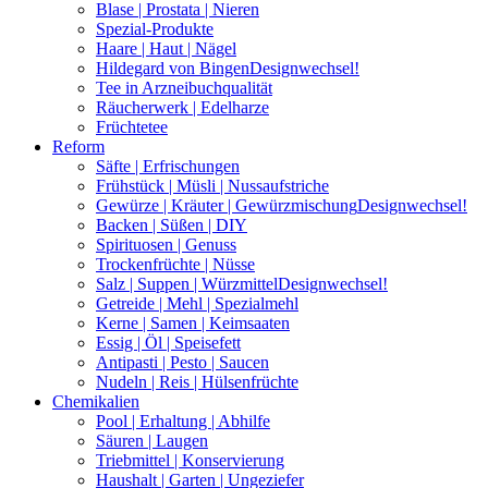
Blase | Prostata | Nieren
Spezial-Produkte
Haare | Haut | Nägel
Hildegard von Bingen
Designwechsel!
Tee in Arzneibuchqualität
Räucherwerk | Edelharze
Früchtetee
Reform
Säfte | Erfrischungen
Frühstück | Müsli | Nussaufstriche
Gewürze | Kräuter | Gewürzmischung
Designwechsel!
Backen | Süßen | DIY
Spirituosen | Genuss
Trockenfrüchte | Nüsse
Salz | Suppen | Würzmittel
Designwechsel!
Getreide | Mehl | Spezialmehl
Kerne | Samen | Keimsaaten
Essig | Öl | Speisefett
Antipasti | Pesto | Saucen
Nudeln | Reis | Hülsenfrüchte
Chemikalien
Pool | Erhaltung | Abhilfe
Säuren | Laugen
Triebmittel | Konservierung
Haushalt | Garten | Ungeziefer