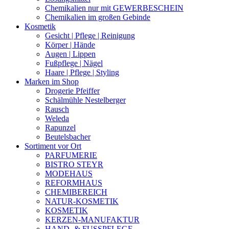
Chemikalien nur mit GEWERBESCHEIN
Chemikalien im großen Gebinde
Kosmetik
Gesicht | Pflege | Reinigung
Körper | Hände
Augen | Lippen
Fußpflege | Nägel
Haare | Pflege | Styling
Marken im Shop
Drogerie Pfeiffer
Schälmühle Nestelberger
Rausch
Weleda
Rapunzel
Beutelsbacher
Sortiment vor Ort
PARFUMERIE
BISTRO STEYR
MODEHAUS
REFORMHAUS
CHEMIBEREICH
NATUR-KOSMETIK
KOSMETIK
KERZEN-MANUFAKTUR
HAND- & FUSSPFLEGE