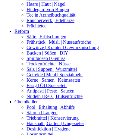
Haare | Haut | Nägel
Hildegard von Bingen
Tee in Arzneibuchqualität
Räucherwerk | Edelharze
Früchtetee
Reform
Säfte | Erfrischungen
Frühstück | Müsli | Nussaufstriche
Gewürze | Kräuter | Gewürzmischung
Backen | Süßen | DIY
Spirituosen | Genuss
Trockenfrüchte | Nüsse
Salz | Suppen | Würzmittel
Getreide | Mehl | Spezialmehl
Kerne | Samen | Keimsaaten
Essig | Öl | Speisefett
Antipasti | Pesto | Saucen
Nudeln | Reis | Hülsenfrüchte
Chemikalien
Pool | Erhaltung | Abhilfe
Säuren | Laugen
Triebmittel | Konservierung
Haushalt | Garten | Ungeziefer
Desinfektion | Hygiene
Lösungsmittel