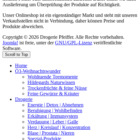
Auslieferung um Überprüfung der Produkte auf Richtigkeit.
Unser Onlineshop ist ein eigenständiger Markt und steht mit unseren
Verkaufsstellen nicht in Verbindung, daher können Preise und
Produkte abweichen.
Copyright © 2026 Drogerie Pfeiffer. Alle Rechte vorbehalten.
Joomla!
ist freie, unter der
GNU/GPL-Lizenz
veröffentlichte
Software.
Scroll to Top
Home
Ö3-Weihnachtswunder
Wohltuende Teemomente
Hildegards Naturwissen
Trockenfrüchte & feine Nüsse
Feine Gewürze & Kräuter
Drogerie
Energie | Detox | Abnehmen
Beruhigung | Wohlbefinden
Erkältung | Immunsystem
Verdauung | Leber | Galle
Herz | Kreislauf | Konzentration
Blase | Prostata | Nieren
Spezial-Produkte