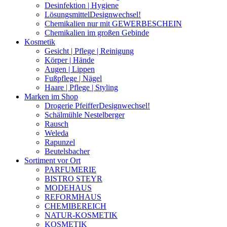
Desinfektion | Hygiene
Lösungsmittel
Designwechsel!
Chemikalien nur mit GEWERBESCHEIN
Chemikalien im großen Gebinde
Kosmetik
Gesicht | Pflege | Reinigung
Körper | Hände
Augen | Lippen
Fußpflege | Nägel
Haare | Pflege | Styling
Marken im Shop
Drogerie Pfeiffer
Designwechsel!
Schälmühle Nestelberger
Rausch
Weleda
Rapunzel
Beutelsbacher
Sortiment vor Ort
PARFUMERIE
BISTRO STEYR
MODEHAUS
REFORMHAUS
CHEMIBEREICH
NATUR-KOSMETIK
KOSMETIK