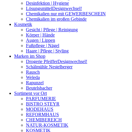
Desinfektion | Hygiene
Lösungsmittel
Designwechsel!
Chemikalien nur mit GEWERBESCHEIN
Chemikalien im großen Gebinde
Kosmetik
Gesicht | Pflege | Reinigung
Körper | Hände
Augen | Lippen
Fußpflege | Nägel
Haare | Pflege | Styling
Marken im Shop
Drogerie Pfeiffer
Designwechsel!
Schälmühle Nestelberger
Rausch
Weleda
Rapunzel
Beutelsbacher
Sortiment vor Ort
PARFUMERIE
BISTRO STEYR
MODEHAUS
REFORMHAUS
CHEMIBEREICH
NATUR-KOSMETIK
KOSMETIK