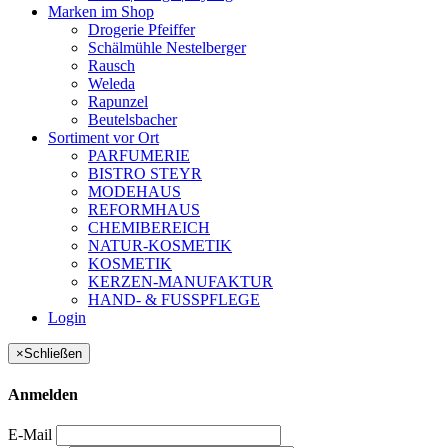
Marken im Shop
Drogerie Pfeiffer
Schälmühle Nestelberger
Rausch
Weleda
Rapunzel
Beutelsbacher
Sortiment vor Ort
PARFUMERIE
BISTRO STEYR
MODEHAUS
REFORMHAUS
CHEMIBEREICH
NATUR-KOSMETIK
KOSMETIK
KERZEN-MANUFAKTUR
HAND- & FUSSPFLEGE
Login
×
Schließen
Anmelden
E-Mail