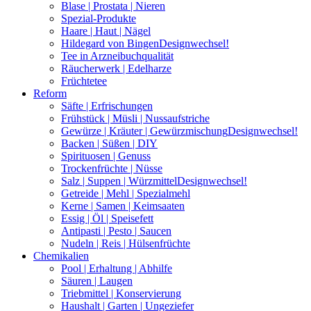
Blase | Prostata | Nieren
Spezial-Produkte
Haare | Haut | Nägel
Hildegard von Bingen
Designwechsel!
Tee in Arzneibuchqualität
Räucherwerk | Edelharze
Früchtetee
Reform
Säfte | Erfrischungen
Frühstück | Müsli | Nussaufstriche
Gewürze | Kräuter | Gewürzmischung
Designwechsel!
Backen | Süßen | DIY
Spirituosen | Genuss
Trockenfrüchte | Nüsse
Salz | Suppen | Würzmittel
Designwechsel!
Getreide | Mehl | Spezialmehl
Kerne | Samen | Keimsaaten
Essig | Öl | Speisefett
Antipasti | Pesto | Saucen
Nudeln | Reis | Hülsenfrüchte
Chemikalien
Pool | Erhaltung | Abhilfe
Säuren | Laugen
Triebmittel | Konservierung
Haushalt | Garten | Ungeziefer