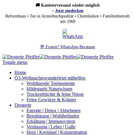
🚚 Kanisterversand wieder möglich
–
Jetzt entdecken
Reformhaus • Tee in Arzneibuchqualität • Chemikalien • Familienbetrieb
seit 1969
💬 Fragen? WhatsApp-Beratung
Toggle menu
Home
Ö3-Weihnachtswunder
jetzt mithelfen
Wohltuende Teemomente
Hildegards Naturwissen
Trockenfrüchte & feine Nüsse
Feine Gewürze & Kräuter
Drogerie
Energie | Detox | Abnehmen
Beruhigung | Wohlbefinden
Erkältung | Immunsystem
Verdauung | Leber | Galle
Herz | Kreislauf | Konzentration