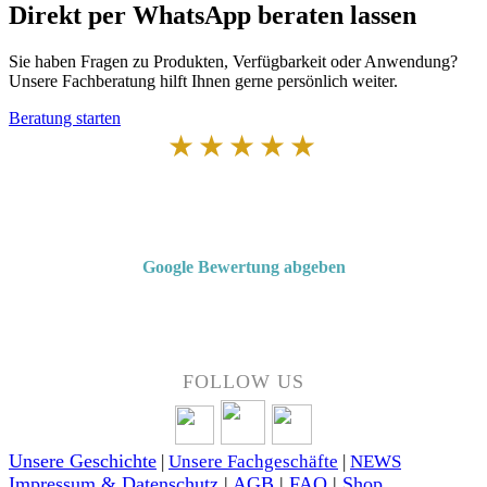
Direkt per WhatsApp beraten lassen
Sie haben Fragen zu Produkten, Verfügbarkeit oder Anwendung?
Unsere Fachberatung hilft Ihnen gerne persönlich weiter.
Beratung starten
★★★★★
Von Kunden empfohlen
4,7 von 5 Sternen bei Google
Google Bewertung abgeben
Über 50 Jahre Erfahrung – bewertet von unseren Kunden auf Google.
FOLLOW US
Unsere Geschichte
|
Unsere Fachgeschäfte
|
NEWS
Impressum & Datenschutz
|
AGB
|
FAQ
|
Shop