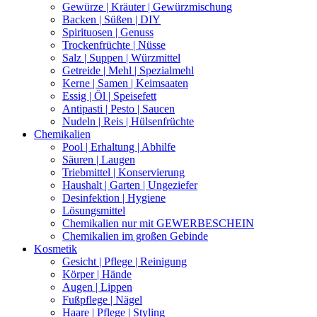
Gewürze | Kräuter | Gewürzmischung
Backen | Süßen | DIY
Spirituosen | Genuss
Trockenfrüchte | Nüsse
Salz | Suppen | Würzmittel
Getreide | Mehl | Spezialmehl
Kerne | Samen | Keimsaaten
Essig | Öl | Speisefett
Antipasti | Pesto | Saucen
Nudeln | Reis | Hülsenfrüchte
Chemikalien
Pool | Erhaltung | Abhilfe
Säuren | Laugen
Triebmittel | Konservierung
Haushalt | Garten | Ungeziefer
Desinfektion | Hygiene
Lösungsmittel
Chemikalien nur mit GEWERBESCHEIN
Chemikalien im großen Gebinde
Kosmetik
Gesicht | Pflege | Reinigung
Körper | Hände
Augen | Lippen
Fußpflege | Nägel
Haare | Pflege | Styling