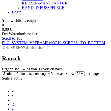
KERZEN-MANUFAKTUR
HAND- & FUSSPFLEGE
Login
Your wishlist is empty
0
0,00 €
Der Warenkorb ist leer.
Scroll to Top
PLG_SYSTEM_VPFRAMEWORK_SCROLL_TO_BOTTOM
Rausch
Ergebnisse 1 – 24 von 34
Sortiert nach
View as:
Show
per page
Seite 1 von 2
«
‹
1
2
›