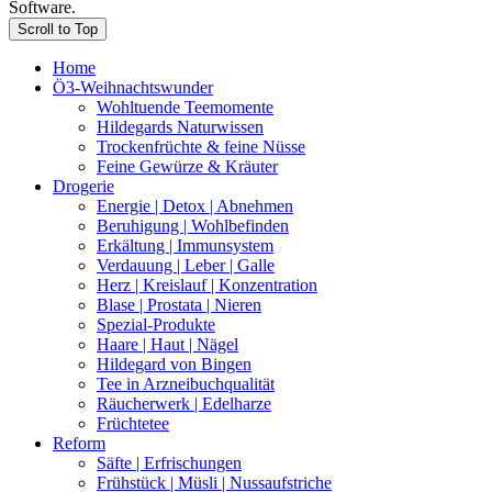
Software.
Scroll to Top
Home
Ö3-Weihnachtswunder
Wohltuende Teemomente
Hildegards Naturwissen
Trockenfrüchte & feine Nüsse
Feine Gewürze & Kräuter
Drogerie
Energie | Detox | Abnehmen
Beruhigung | Wohlbefinden
Erkältung | Immunsystem
Verdauung | Leber | Galle
Herz | Kreislauf | Konzentration
Blase | Prostata | Nieren
Spezial-Produkte
Haare | Haut | Nägel
Hildegard von Bingen
Tee in Arzneibuchqualität
Räucherwerk | Edelharze
Früchtetee
Reform
Säfte | Erfrischungen
Frühstück | Müsli | Nussaufstriche