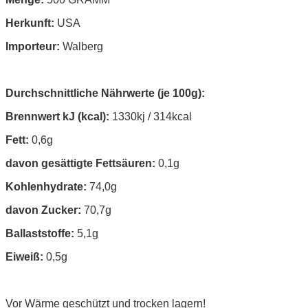
Herkunft:
USA
Importeur:
Walberg
Durchschnittliche Nährwerte (je 100g):
Brennwert kJ (kcal):
1330kj / 314kcal
Fett:
0,6g
davon gesättigte Fettsäuren:
0,1g
Kohlenhydrate:
74,0g
davon Zucker:
70,7g
Ballaststoffe:
5,1g
Eiweiß:
0,5g
Vor Wärme geschützt und trocken lagern!