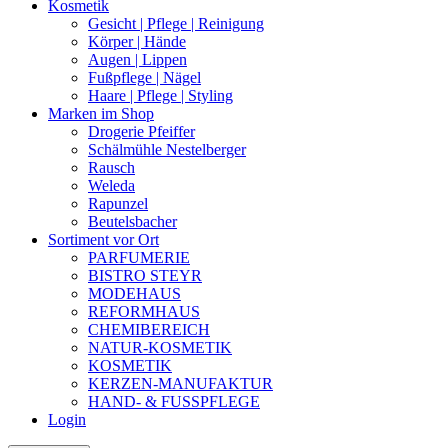
Kosmetik
Gesicht | Pflege | Reinigung
Körper | Hände
Augen | Lippen
Fußpflege | Nägel
Haare | Pflege | Styling
Marken im Shop
Drogerie Pfeiffer
Schälmühle Nestelberger
Rausch
Weleda
Rapunzel
Beutelsbacher
Sortiment vor Ort
PARFUMERIE
BISTRO STEYR
MODEHAUS
REFORMHAUS
CHEMIBEREICH
NATUR-KOSMETIK
KOSMETIK
KERZEN-MANUFAKTUR
HAND- & FUSSPFLEGE
Login