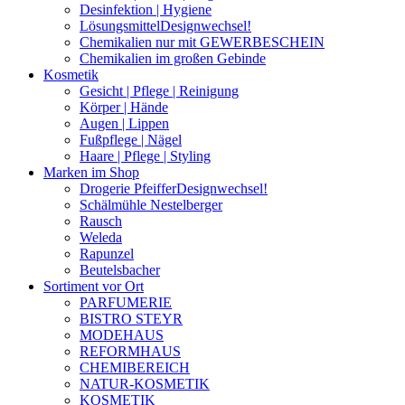
Desinfektion | Hygiene
Lösungsmittel
Designwechsel!
Chemikalien nur mit GEWERBESCHEIN
Chemikalien im großen Gebinde
Kosmetik
Gesicht | Pflege | Reinigung
Körper | Hände
Augen | Lippen
Fußpflege | Nägel
Haare | Pflege | Styling
Marken im Shop
Drogerie Pfeiffer
Designwechsel!
Schälmühle Nestelberger
Rausch
Weleda
Rapunzel
Beutelsbacher
Sortiment vor Ort
PARFUMERIE
BISTRO STEYR
MODEHAUS
REFORMHAUS
CHEMIBEREICH
NATUR-KOSMETIK
KOSMETIK