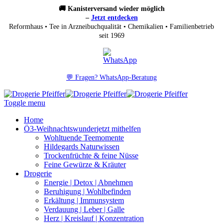
🚚 Kanisterversand wieder möglich
–
Jetzt entdecken
Reformhaus • Tee in Arzneibuchqualität • Chemikalien • Familienbetrieb
seit 1969
💬 Fragen? WhatsApp-Beratung
Toggle menu
Home
Ö3-Weihnachtswunder
jetzt mithelfen
Wohltuende Teemomente
Hildegards Naturwissen
Trockenfrüchte & feine Nüsse
Feine Gewürze & Kräuter
Drogerie
Energie | Detox | Abnehmen
Beruhigung | Wohlbefinden
Erkältung | Immunsystem
Verdauung | Leber | Galle
Herz | Kreislauf | Konzentration