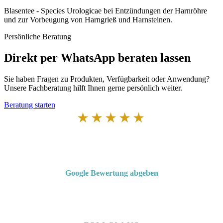
Blasentee - Species Urologicae bei Entzündungen der Harnröhre
und zur Vorbeugung von Harngrieß und Harnsteinen.
Persönliche Beratung
Direkt per WhatsApp beraten lassen
Sie haben Fragen zu Produkten, Verfügbarkeit oder Anwendung?
Unsere Fachberatung hilft Ihnen gerne persönlich weiter.
Beratung starten
★★★★★
Von Kunden empfohlen
4,7 von 5 Sternen bei Google
Google Bewertung abgeben
Über 50 Jahre Erfahrung – bewertet von unseren Kunden auf Google.