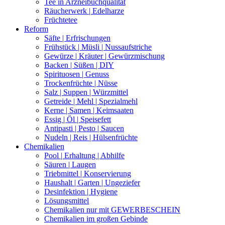
Tee in Arzneibuchqualität
Räucherwerk | Edelharze
Früchtetee
Reform
Säfte | Erfrischungen
Frühstück | Müsli | Nussaufstriche
Gewürze | Kräuter | Gewürzmischung
Backen | Süßen | DIY
Spirituosen | Genuss
Trockenfrüchte | Nüsse
Salz | Suppen | Würzmittel
Getreide | Mehl | Spezialmehl
Kerne | Samen | Keimsaaten
Essig | Öl | Speisefett
Antipasti | Pesto | Saucen
Nudeln | Reis | Hülsenfrüchte
Chemikalien
Pool | Erhaltung | Abhilfe
Säuren | Laugen
Triebmittel | Konservierung
Haushalt | Garten | Ungeziefer
Desinfektion | Hygiene
Lösungsmittel
Chemikalien nur mit GEWERBESCHEIN
Chemikalien im großen Gebinde