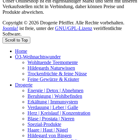
Unser Onlineshop ist ein eigenständiger Markt und steht mit unseren
Verkaufsstellen nicht in Verbindung, daher können Preise und
Produkte abweichen.
Copyright © 2026 Drogerie Pfeiffer. Alle Rechte vorbehalten.
Joomla!
ist freie, unter der
GNU/GPL-Lizenz
veröffentlichte
Software.
Scroll to Top
Home
Ö3-Weihnachtswunder
Wohltuende Teemomente
Hildegards Naturwissen
Trockenfrüchte & feine Nüsse
Feine Gewürze & Kräuter
Drogerie
Energie | Detox | Abnehmen
Beruhigung | Wohlbefinden
Erkältung | Immunsystem
Verdauung | Leber | Galle
Herz | Kreislauf | Konzentration
Blase | Prostata | Nieren
Spezial-Produkte
Haare | Haut | Nägel
Hildegard von Bingen