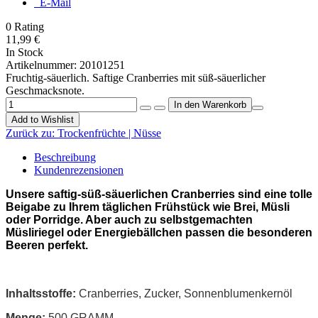
E-Mail
0
Rating
11,99 €
In Stock
Artikelnummer:
20101251
Fruchtig-säuerlich. Saftige Cranberries mit süß-säuerlicher
Geschmacksnote.
Add to Wishlist
Zurück zu:
Trockenfrüchte | Nüsse
Beschreibung
Kundenrezensionen
Unsere saftig-süß-säuerlichen Cranberries sind eine tolle
Beigabe zu Ihrem täglichen Frühstück wie Brei, Müsli
oder Porridge. Aber auch zu selbstgemachten
Müsliriegel oder Energiebällchen passen die besonderen
Beeren perfekt.
Trockenfrüchte
Inhaltsstoffe:
Cranberries, Zucker, Sonnenblumenkernöl
Menge:
500 GRAMM