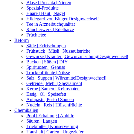
Blase | Prostata | Nieren
Spezial-Produkte
Haare | Haut | Nägel
Hildegard von Bingen
Designwechsel!
Tee in Arzneibuchqualität
Räucherwerk | Edelharze
Früchtetee
Reform
Säfte | Erfrischungen
Frühstück | Müsli | Nussaufstriche
Gewürze | Kräuter | Gewürzmischung
Designwechsel!
Backen | Süßen | DIY
Spirituosen | Genuss
Trockenfrüchte | Nüsse
Salz | Suppen | Würzmittel
Designwechsel!
Getreide | Mehl | Spezialmehl
Kerne | Samen | Keimsaaten
Essig | Öl | Speisefett
Antipasti | Pesto | Saucen
Nudeln | Reis | Hülsenfrüchte
Chemikalien
Pool | Erhaltung | Abhilfe
Säuren | Laugen
Triebmittel | Konservierung
Haushalt | Garten | Ungeziefer