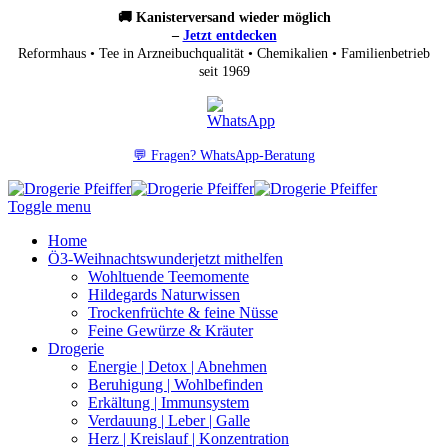
🚚 Kanisterversand wieder möglich
–
Jetzt entdecken
Reformhaus • Tee in Arzneibuchqualität • Chemikalien • Familienbetrieb
seit 1969
💬 Fragen? WhatsApp-Beratung
Toggle menu
Home
Ö3-Weihnachtswunder
jetzt mithelfen
Wohltuende Teemomente
Hildegards Naturwissen
Trockenfrüchte & feine Nüsse
Feine Gewürze & Kräuter
Drogerie
Energie | Detox | Abnehmen
Beruhigung | Wohlbefinden
Erkältung | Immunsystem
Verdauung | Leber | Galle
Herz | Kreislauf | Konzentration