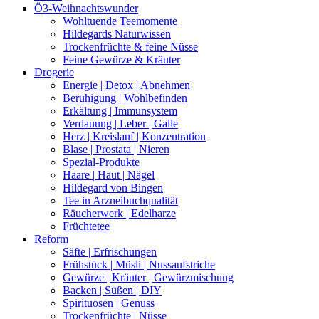
Ö3-Weihnachtswunder
Wohltuende Teemomente
Hildegards Naturwissen
Trockenfrüchte & feine Nüsse
Feine Gewürze & Kräuter
Drogerie
Energie | Detox | Abnehmen
Beruhigung | Wohlbefinden
Erkältung | Immunsystem
Verdauung | Leber | Galle
Herz | Kreislauf | Konzentration
Blase | Prostata | Nieren
Spezial-Produkte
Haare | Haut | Nägel
Hildegard von Bingen
Tee in Arzneibuchqualität
Räucherwerk | Edelharze
Früchtetee
Reform
Säfte | Erfrischungen
Frühstück | Müsli | Nussaufstriche
Gewürze | Kräuter | Gewürzmischung
Backen | Süßen | DIY
Spirituosen | Genuss
Trockenfrüchte | Nüsse