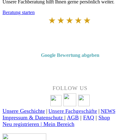
Unsere Fachberatung hilft Ihnen gerne persönlich weiter.
Beratung starten
★★★★★
Von Kunden empfohlen
4,7 von 5 Sternen bei Google
Google Bewertung abgeben
Über 50 Jahre Erfahrung – bewertet von unseren Kunden auf Google.
FOLLOW US
Unsere Geschichte
|
Unsere Fachgeschäfte
|
NEWS
Impressum & Datenschutz
|
AGB
|
FAQ
|
Shop
Neu registrieren | Mein Bereich