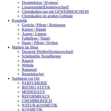
Desinfektion | Hygiene
Lösungsmittel
Designwechsel!
Chemikalien nur mit GEWERBESCHEIN
Chemikalien im großen Gebinde
Kosmetik
Gesicht | Pflege | Reinigung
Körper | Hände
Augen | Lippen
Fußpflege | Nägel
Haare | Pflege | Styling
Marken im Shop
Drogerie Pfeiffer
Designwechsel!
Schälmühle Nestelberger
Rausch
Weleda
Rapunzel
Beutelsbacher
Sortiment vor Ort
PARFUMERIE
BISTRO STEYR
MODEHAUS
REFORMHAUS
CHEMIBEREICH
NATUR-KOSMETIK
KOSMETIK