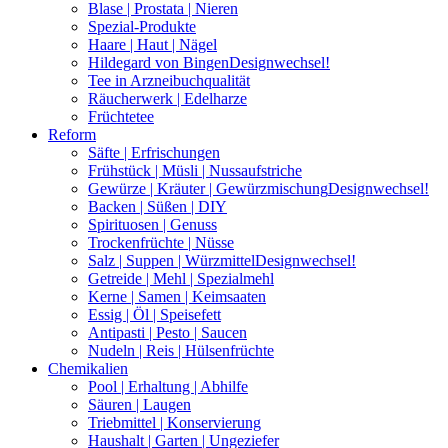
Blase | Prostata | Nieren
Spezial-Produkte
Haare | Haut | Nägel
Hildegard von Bingen
Designwechsel!
Tee in Arzneibuchqualität
Räucherwerk | Edelharze
Früchtetee
Reform
Säfte | Erfrischungen
Frühstück | Müsli | Nussaufstriche
Gewürze | Kräuter | Gewürzmischung
Designwechsel!
Backen | Süßen | DIY
Spirituosen | Genuss
Trockenfrüchte | Nüsse
Salz | Suppen | Würzmittel
Designwechsel!
Getreide | Mehl | Spezialmehl
Kerne | Samen | Keimsaaten
Essig | Öl | Speisefett
Antipasti | Pesto | Saucen
Nudeln | Reis | Hülsenfrüchte
Chemikalien
Pool | Erhaltung | Abhilfe
Säuren | Laugen
Triebmittel | Konservierung
Haushalt | Garten | Ungeziefer