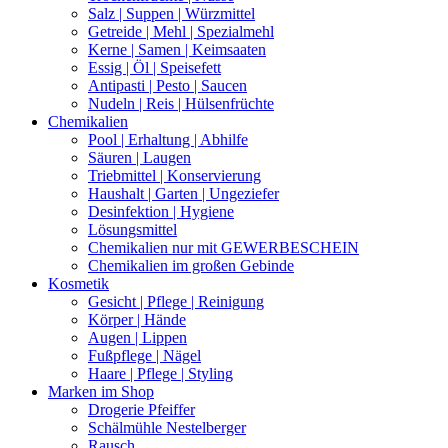
Salz | Suppen | Würzmittel
Getreide | Mehl | Spezialmehl
Kerne | Samen | Keimsaaten
Essig | Öl | Speisefett
Antipasti | Pesto | Saucen
Nudeln | Reis | Hülsenfrüchte
Chemikalien
Pool | Erhaltung | Abhilfe
Säuren | Laugen
Triebmittel | Konservierung
Haushalt | Garten | Ungeziefer
Desinfektion | Hygiene
Lösungsmittel
Chemikalien nur mit GEWERBESCHEIN
Chemikalien im großen Gebinde
Kosmetik
Gesicht | Pflege | Reinigung
Körper | Hände
Augen | Lippen
Fußpflege | Nägel
Haare | Pflege | Styling
Marken im Shop
Drogerie Pfeiffer
Schälmühle Nestelberger
Rausch