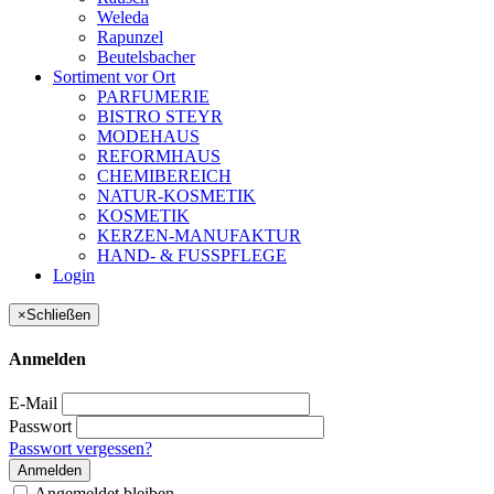
Weleda
Rapunzel
Beutelsbacher
Sortiment vor Ort
PARFUMERIE
BISTRO STEYR
MODEHAUS
REFORMHAUS
CHEMIBEREICH
NATUR-KOSMETIK
KOSMETIK
KERZEN-MANUFAKTUR
HAND- & FUSSPFLEGE
Login
×
Schließen
Anmelden
E-Mail
Passwort
Passwort vergessen?
Anmelden
Angemeldet bleiben