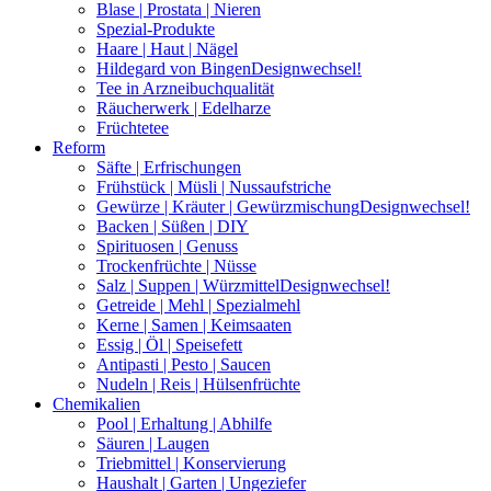
Blase | Prostata | Nieren
Spezial-Produkte
Haare | Haut | Nägel
Hildegard von Bingen
Designwechsel!
Tee in Arzneibuchqualität
Räucherwerk | Edelharze
Früchtetee
Reform
Säfte | Erfrischungen
Frühstück | Müsli | Nussaufstriche
Gewürze | Kräuter | Gewürzmischung
Designwechsel!
Backen | Süßen | DIY
Spirituosen | Genuss
Trockenfrüchte | Nüsse
Salz | Suppen | Würzmittel
Designwechsel!
Getreide | Mehl | Spezialmehl
Kerne | Samen | Keimsaaten
Essig | Öl | Speisefett
Antipasti | Pesto | Saucen
Nudeln | Reis | Hülsenfrüchte
Chemikalien
Pool | Erhaltung | Abhilfe
Säuren | Laugen
Triebmittel | Konservierung
Haushalt | Garten | Ungeziefer