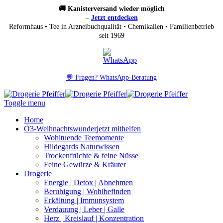
🚚 Kanisterversand wieder möglich
–
Jetzt entdecken
Reformhaus • Tee in Arzneibuchqualität • Chemikalien • Familienbetrieb
seit 1969
💬 Fragen? WhatsApp-Beratung
Toggle menu
Home
Ö3-Weihnachtswunder
jetzt mithelfen
Wohltuende Teemomente
Hildegards Naturwissen
Trockenfrüchte & feine Nüsse
Feine Gewürze & Kräuter
Drogerie
Energie | Detox | Abnehmen
Beruhigung | Wohlbefinden
Erkältung | Immunsystem
Verdauung | Leber | Galle
Herz | Kreislauf | Konzentration