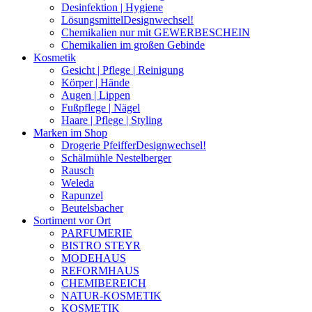
Desinfektion | Hygiene
Lösungsmittel
Designwechsel!
Chemikalien nur mit GEWERBESCHEIN
Chemikalien im großen Gebinde
Kosmetik
Gesicht | Pflege | Reinigung
Körper | Hände
Augen | Lippen
Fußpflege | Nägel
Haare | Pflege | Styling
Marken im Shop
Drogerie Pfeiffer
Designwechsel!
Schälmühle Nestelberger
Rausch
Weleda
Rapunzel
Beutelsbacher
Sortiment vor Ort
PARFUMERIE
BISTRO STEYR
MODEHAUS
REFORMHAUS
CHEMIBEREICH
NATUR-KOSMETIK
KOSMETIK