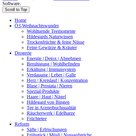
Software.
Scroll to Top
Home
Ö3-Weihnachtswunder
Wohltuende Teemomente
Hildegards Naturwissen
Trockenfrüchte & feine Nüsse
Feine Gewürze & Kräuter
Drogerie
Energie | Detox | Abnehmen
Beruhigung | Wohlbefinden
Erkältung | Immunsystem
Verdauung | Leber | Galle
Herz | Kreislauf | Konzentration
Blase | Prostata | Nieren
Spezial-Produkte
Haare | Haut | Nägel
Hildegard von Bingen
Tee in Arzneibuchqualität
Räucherwerk | Edelharze
Früchtetee
Reform
Säfte | Erfrischungen
Frühstück | Müsli | Nussaufstriche