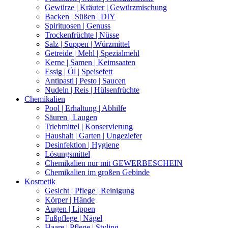
Gewürze | Kräuter | Gewürzmischung
Backen | Süßen | DIY
Spirituosen | Genuss
Trockenfrüchte | Nüsse
Salz | Suppen | Würzmittel
Getreide | Mehl | Spezialmehl
Kerne | Samen | Keimsaaten
Essig | Öl | Speisefett
Antipasti | Pesto | Saucen
Nudeln | Reis | Hülsenfrüchte
Chemikalien
Pool | Erhaltung | Abhilfe
Säuren | Laugen
Triebmittel | Konservierung
Haushalt | Garten | Ungeziefer
Desinfektion | Hygiene
Lösungsmittel
Chemikalien nur mit GEWERBESCHEIN
Chemikalien im großen Gebinde
Kosmetik
Gesicht | Pflege | Reinigung
Körper | Hände
Augen | Lippen
Fußpflege | Nägel
Haare | Pflege | Styling