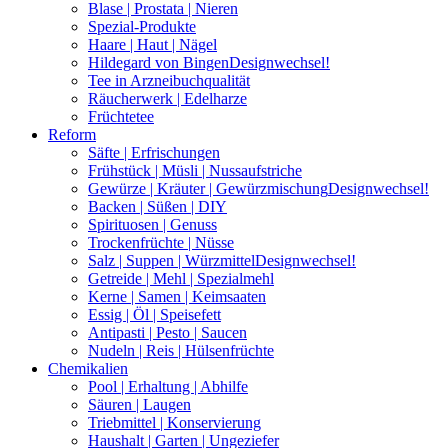
Blase | Prostata | Nieren
Spezial-Produkte
Haare | Haut | Nägel
Hildegard von Bingen
Designwechsel!
Tee in Arzneibuchqualität
Räucherwerk | Edelharze
Früchtetee
Reform
Säfte | Erfrischungen
Frühstück | Müsli | Nussaufstriche
Gewürze | Kräuter | Gewürzmischung
Designwechsel!
Backen | Süßen | DIY
Spirituosen | Genuss
Trockenfrüchte | Nüsse
Salz | Suppen | Würzmittel
Designwechsel!
Getreide | Mehl | Spezialmehl
Kerne | Samen | Keimsaaten
Essig | Öl | Speisefett
Antipasti | Pesto | Saucen
Nudeln | Reis | Hülsenfrüchte
Chemikalien
Pool | Erhaltung | Abhilfe
Säuren | Laugen
Triebmittel | Konservierung
Haushalt | Garten | Ungeziefer