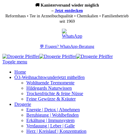
🚚 Kanisterversand wieder möglich
–
Jetzt entdecken
Reformhaus • Tee in Arzneibuchqualität • Chemikalien • Familienbetrieb
seit 1969
💬 Fragen? WhatsApp-Beratung
Toggle menu
Home
Ö3-Weihnachtswunder
jetzt mithelfen
Wohltuende Teemomente
Hildegards Naturwissen
Trockenfrüchte & feine Nüsse
Feine Gewürze & Kräuter
Drogerie
Energie | Detox | Abnehmen
Beruhigung | Wohlbefinden
Erkältung | Immunsystem
Verdauung | Leber | Galle
Herz | Kreislauf | Konzentration