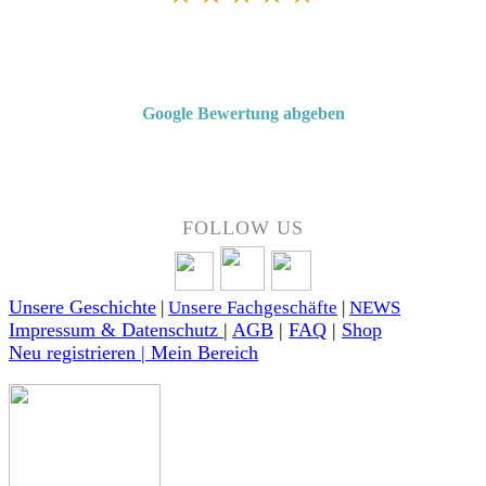
Von Kunden empfohlen
4,7 von 5 Sternen bei Google
Google Bewertung abgeben
Über 50 Jahre Erfahrung – bewertet von unseren Kunden auf Google.
FOLLOW US
Unsere Geschichte
|
Unsere Fachgeschäfte
|
NEWS
Impressum & Datenschutz
|
AGB
|
FAQ
|
Shop
Neu registrieren | Mein Bereich