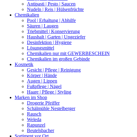
Antipasti | Pesto | Saucen
Nudeln | Reis | Hülsenfrüchte
Chemikalien
Pool | Erhaltung | Abhilfe
Säuren | Laugen
Triebmittel | Konservierung
Haushalt | Garten | Ungeziefer
Desinfektion | Hygiene
Lösungsmittel
Chemikalien nur mit GEWERBESCHEIN
Chemikalien im großen Gebinde
Kosmetik
Gesicht | Pflege | Reinigung
Körper | Hände
Augen | Lippen
Fußpflege | Nägel
Haare | Pflege | Styling
Marken im Shop
Drogerie Pfeiffer
Schälmühle Nestelberger
Rausch
Weleda
Rapunzel
Beutelsbacher
Sortiment vor Ort