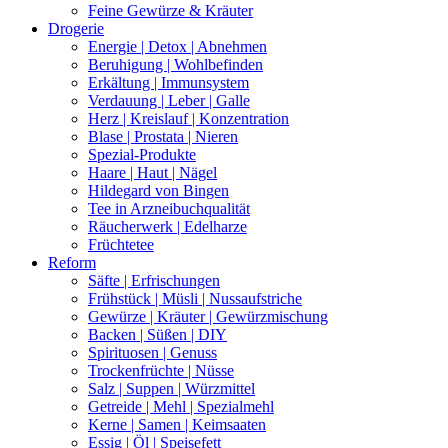
Feine Gewürze & Kräuter
Drogerie
Energie | Detox | Abnehmen
Beruhigung | Wohlbefinden
Erkältung | Immunsystem
Verdauung | Leber | Galle
Herz | Kreislauf | Konzentration
Blase | Prostata | Nieren
Spezial-Produkte
Haare | Haut | Nägel
Hildegard von Bingen
Tee in Arzneibuchqualität
Räucherwerk | Edelharze
Früchtetee
Reform
Säfte | Erfrischungen
Frühstück | Müsli | Nussaufstriche
Gewürze | Kräuter | Gewürzmischung
Backen | Süßen | DIY
Spirituosen | Genuss
Trockenfrüchte | Nüsse
Salz | Suppen | Würzmittel
Getreide | Mehl | Spezialmehl
Kerne | Samen | Keimsaaten
Essig | Öl | Speisefett