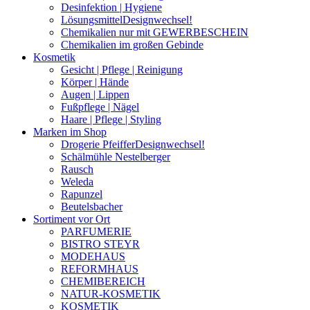
Desinfektion | Hygiene
Lösungsmittel
Designwechsel!
Chemikalien nur mit GEWERBESCHEIN
Chemikalien im großen Gebinde
Kosmetik
Gesicht | Pflege | Reinigung
Körper | Hände
Augen | Lippen
Fußpflege | Nägel
Haare | Pflege | Styling
Marken im Shop
Drogerie Pfeiffer
Designwechsel!
Schälmühle Nestelberger
Rausch
Weleda
Rapunzel
Beutelsbacher
Sortiment vor Ort
PARFUMERIE
BISTRO STEYR
MODEHAUS
REFORMHAUS
CHEMIBEREICH
NATUR-KOSMETIK
KOSMETIK